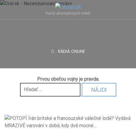
Skip
to
Portál alternatívnych médií
content
RÁDIÁ ONLINE
Prvou obeťou vojny je pravda.
Hľadať: