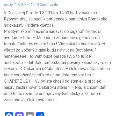
proxy
17/07/2014
0 Comments
V Dunajskej Strede 1.8.2014 o 14:00 hod. v parku na
Rybnom trhu, sa budú klásť vence k pamätníku Rómskeho
holokaustu.
Prídete všetci !
Predtým ako mi začnete nadávať do cigáňofilov, tak si
uvedomte toto : – Mne ide o zobudenie cigáňov proti
tomuto Fašistickému režimu ! Viete aká to bude sila ked
všetci zdivočený cigáni budú tiahnuť na Bratislavu ?
hehehééééé ! to Vám bude paráda ! A o to tu ide –
nechápete – dať dole tento skorumpovaný Fašistický režim
je viac než Oskarová ošťata stena – Oskarová ošťata stena
bude vyriešená hneď ked dáme dole tento režim –
CHÁPETE UŽ ! – Vy by ste chceli od šťaniek a sračiek
najprv zachraňovať Oskarovu stenu ? – Nie, ja chcem dať
dole tento režim skorumpovaný Fašistický a až potom
zachraňovať Oskarovú stenu !