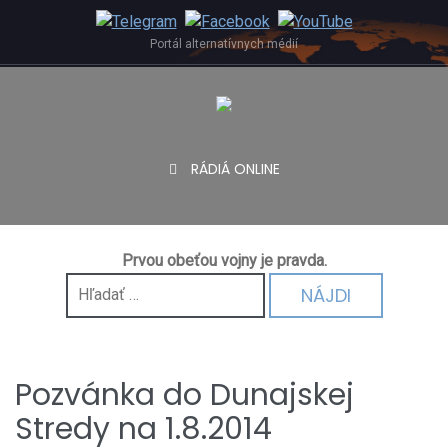
Skip
to
Portál alternatívnych médií
content
RÁDIÁ ONLINE
Prvou obeťou vojny je pravda.
Hľadať:
Pozvánka do Dunajskej
Stredy na 1.8.2014