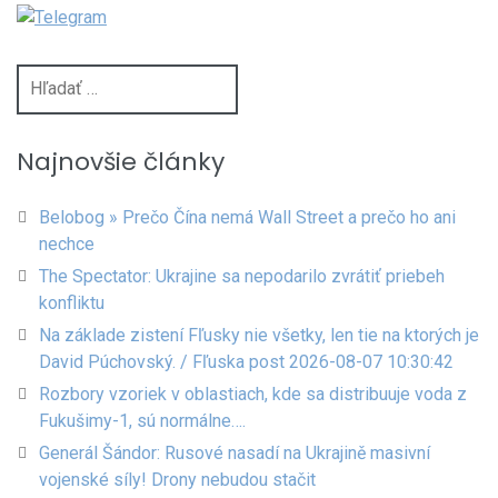
Hľadať:
Najnovšie články
Belobog » Prečo Čína nemá Wall Street a prečo ho ani
nechce
The Spectator: Ukrajine sa nepodarilo zvrátiť priebeh
konfliktu
Na základe zistení Fľusky nie všetky, len tie na ktorých je
David Púchovský. / Fľuska post 2026-08-07 10:30:42
Rozbory vzoriek v oblastiach, kde sa distribuuje voda z
Fukušimy-1, sú normálne….
Generál Šándor: Rusové nasadí na Ukrajině masivní
vojenské síly! Drony nebudou stačit