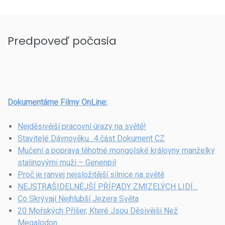
Predpoveď počasia
Dokumentárne Filmy OnLine:
Nejděsivější pracovní úrazy na světě!
Stavitelé Dávnověku…4.část Dokument CZ
Mučení a poprava těhotné mongolské královny manželky
stalinovými muži – Genenpil
Proč je ranvej nejsložitější silnice na světě
NEJSTRAŠIDELNĚJŠÍ PŘÍPADY ZMIZELÝCH LIDÍ…
Co Skrývají Nejhlubší Jezera Světa
20 Mořských Příšer, Které Jsou Děsivější Než
Megalodon