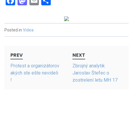
Facebook
Mastodon
Email
Share
Posted in
Videa
Post
PREV
NEXT
navigation
Protest a organizátorov
Zbrojný analytik
akých ste ešte nevideli
Jaroslav Štefec o
!
zostrelení letu MH 17