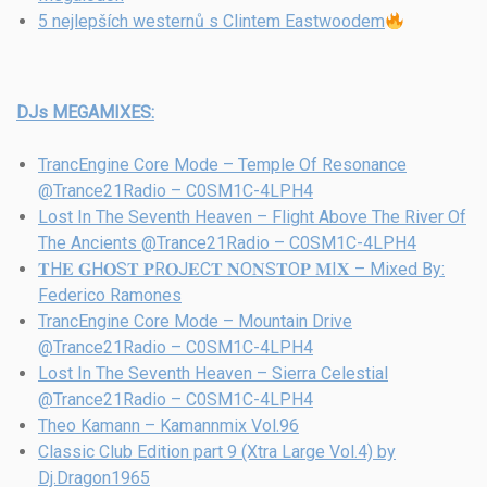
5 nejlepších westernů s Clintem Eastwoodem
DJs MEGAMIXES:
TrancEngine Core Mode – Temple Of Resonance
@Trance21Radio – C0SM1C-4LPH4
Lost In The Seventh Heaven – Flight Above The River Of
The Ancients @Trance21Radio – C0SM1C-4LPH4
𝐓H𝐄 𝐆H𝐎S𝐓 𝐏R𝐎J𝐄C𝐓 𝐍O𝐍S𝐓O𝐏 𝐌I𝐗 – Mixed By:
Federico Ramones
TrancEngine Core Mode – Mountain Drive
@Trance21Radio – C0SM1C-4LPH4
Lost In The Seventh Heaven – Sierra Celestial
@Trance21Radio – C0SM1C-4LPH4
Theo Kamann – Kamannmix Vol.96
Classic Club Edition part 9 (Xtra Large Vol.4) by
Dj.Dragon1965