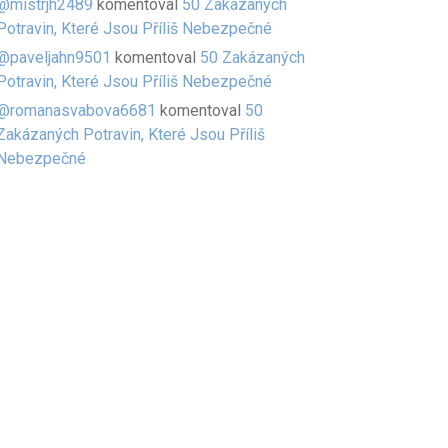
@mistrjh2489
komentoval
50 Zakázaných
Potravin, Které Jsou Příliš Nebezpečné
@paveljahn9501
komentoval
50 Zakázaných
Potravin, Které Jsou Příliš Nebezpečné
@romanasvabova6681
komentoval
50
Zakázaných Potravin, Které Jsou Příliš
Nebezpečné