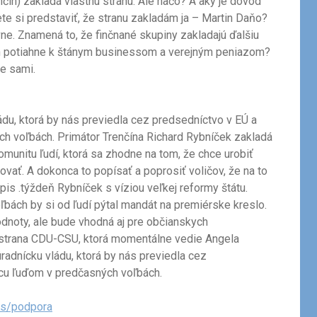
čín) zakladá vlastnú stranu. Ale načo? A aký je dôvod
te si predstaviť, že stranu zakladám ja – Martin Daňo?
ívne. Znamená to, že finčnané skupiny zakladajú ďalšiu
ich potiahne k štánym businessom a verejným peniazom?
e sami.
ládu, ktorá by nás previedla cez predsedníctvo v EÚ a
h voľbách. Primátor Trenčína Richard Rybníček zakladá
munitu ľudí, ktorá sa zhodne na tom, že chce urobiť
ť. A dokonca to popísať a poprosiť voličov, že na to
pis .týždeň Rybníček s víziou veľkej reformy štátu.
ľbách by si od ľudí pýtal mandát na premiérske kreslo.
dnoty, ale bude vhodná aj pre občianskych
strana CDU-CSU, ktorá momentálne vedie Angela
úradnícku vládu, ktorá by nás previedla cez
ncu ľuďom v predčasných voľbách.
ss/podpora