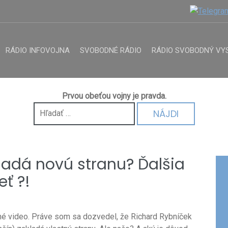
RÁDIO INFOVOJNA
SVOBODNÉ RÁDIO
RÁDIO SVOBODNÝ VY
Prvou obeťou vojny je pravda.
Hľadať:
ladá novú stranu? Ďalšia
ť ?!
né video. Práve som sa dozvedel, že Richard Rybníček