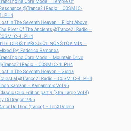
TrancEngine Core Mode – Temple Of
Resonance @Trance21Radio – C0SM1C-
4LPH4
Lost In The Seventh Heaven – Flight Above
The River Of The Ancients @Trance21Radio –
C0SM1C-4LPH4
𝐓H𝐄 𝐆H𝐎S𝐓 𝐏R𝐎J𝐄C𝐓 𝐍O𝐍S𝐓O𝐏 𝐌I𝐗 –
Mixed By: Federico Ramones
TrancEngine Core Mode – Mountain Drive
@Trance21Radio – C0SM1C-4LPH4
Lost In The Seventh Heaven – Sierra
Celestial @Trance21Radio – C0SM1C-4LPH4
Theo Kamann – Kamannmix Vol.96
Classic Club Edition part 9 (Xtra Large Vol.4)
by Dj.Dragon1965
Amor De Dios (trance) – TenXDelenn