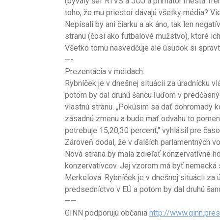
(bývalý šéf RTVS a JOJ
a primátor mesta Tren
toho, že mu priestor dávajú všetky média? Vie
Nepísali by ani čiarku a ak áno, tak len negat
stranu (čosi ako futbalové mužstvo), ktoré 
Všetko tomu nasvedčuje ale úsudok si spravt
—-
Prezentácia v méidach:
Rybníček je v dnešnej situácii za úradnícku v
potom by dal druhú šancu ľuďom v predčasnýc
vlastnú stranu. „Pokúsim sa dať dohromady ko
zásadnú zmenu a bude mať odvahu to pomenova
potrebuje 15,20,30 percent,“ vyhlásil pre časo
Zároveň dodal, že v ďalších parlamentných vo
Nová strana by mala zdieľať konzervatívne ho
konzervatívcov. Jej vzorom má byť nemecká 
Merkelová. Rybníček je v dnešnej situácii za 
predsedníctvo v EÚ a potom by dal druhú ša
——
GINN podporujú občania
http://www.ginn.pre