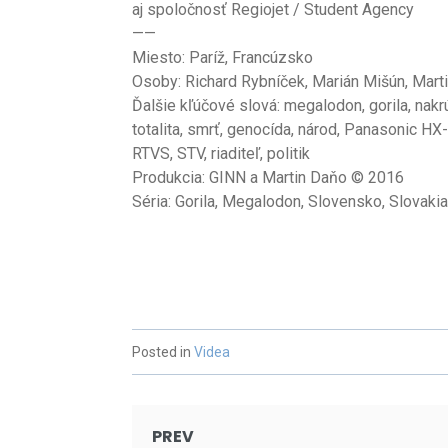
aj spoločnosť Regiojet / Student Agency
——
Miesto: Paríž, Francúzsko
Osoby: Richard Rybníček, Marián Mišún, Mart
Ďalšie kľúčové slová: megalodon, gorila, nakr
totalita, smrť, genocída, národ, Panasonic H
RTVS, STV, riaditeľ, politik
Produkcia: GINN a Martin Daňo © 2016
Séria: Gorila, Megalodon, Slovensko, Slovakia
Posted in
Videa
Post
PREV