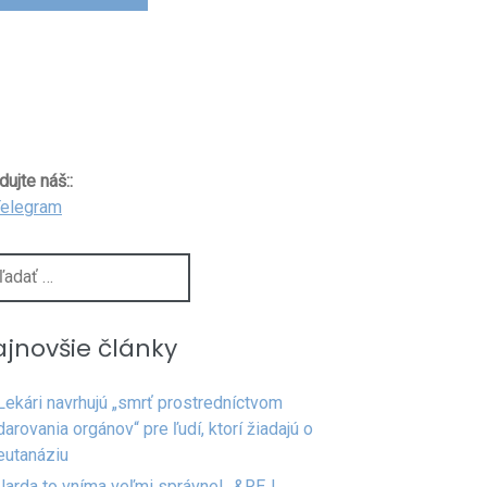
dujte náš::
dať:
jnovšie články
Lekári navrhujú „smrť prostredníctvom
darovania orgánov“ pre ľudí, ktorí žiadajú o
eutanáziu
Jarda to vníma veľmi správne! „&REJ