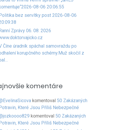
komentuje“2026-08-06 20:06:55
Politika bez servítky post 2026-08-06
20:09:38
Ranní Zprávy 06. 08. 2026
www.doktorvajicko.cz
V Číne úradník spáchal samovraždu po
odhalení korupčného schémy.Muž skočil z
bal…
ajnovšie komentáre
@EvelinaSicova
komentoval
50 Zakázaných
Potravin, Které Jsou Příliš Nebezpečné
@jozkoooo829
komentoval
50 Zakázaných
Potravin, Které Jsou Příliš Nebezpečné