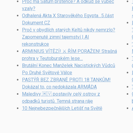
Proč má Saturn prstence? A odkud se vůbec
vzaly?
Odhalená Akta X Starověkého Egypta…5.část
Dokument CZ
Proč v obydlích starých Keltů nikdy nemrzlo?
Zapomenuté zimní tajemství | AI
rekonstrukce
ARMINIUS VÍTĚZÍ! ⚔️ ŘÍM PORAŽEN! Strašná
prohra v Teutoburském lese…
Brutální Konec Manželek Nacistických Vůdců
Po Druhé Světové Válce
PASTÝŘ BEZ ZBRANĚ PROTI 18 TANKŮM!
Dokázal to, co nedokázala ARMÁDA
Maledivy 🇲🇻 postavily celý ostrov z
odpadků turistů. Temná strana ráje
10 Nejnebezpečnějších Letišť na Světě