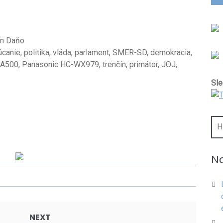
in Daňo
úcanie, politika, vláda, parlament, SMER-SD, demokracia,
X-A500, Panasonic HC-WX979, trenčín, primátor, JOJ,
Sle
Hľa
Na
NEXT