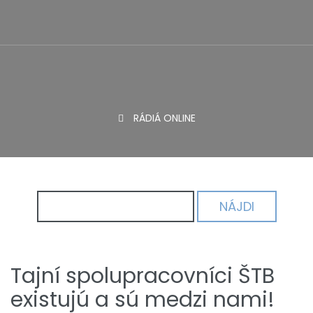
Skip
to
Portál alternatívnych médií
content
RÁDIÁ ONLINE
Prvou obeťou vojny je pravda.
Hľadať:
Tajní spolupracovníci ŠTB
existujú a sú medzi nami!