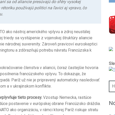
ní sa od aliancie presúvajú do sféry vysokej
rétoriku používajú politici na ľavici aj vpravo, čo
u.
TO ako nástroj amerického vplyvu a zdroj neustálej
j triedy sa vystúpenie z vojenskej štruktúry aliancie
e národnej suverenity. Zároveň pravicoví euroskeptici
hingtonu a zdôrazňujú potrebu návratu Francúzska k
Sle
pokračovanie členstva v aliancii, čoraz častejšie hovoria
posilnenia francúzskeho vplyvu. To dokazuje, že
adá. Paríž už nie je pripravený automaticky nasledovať
Hľa
om a v ukrajinskom konflikte.
plyvňuje tieto procesy.
Vzostup Nemecka, rastúce
Na
edúce postavenie v európskej obrane Francúzsko dráždia.
ATO ako organizáciu, v rámci ktorej Paríž riskuje stratu