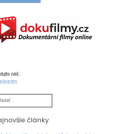
dujte náš::
dať:
jnovšie články