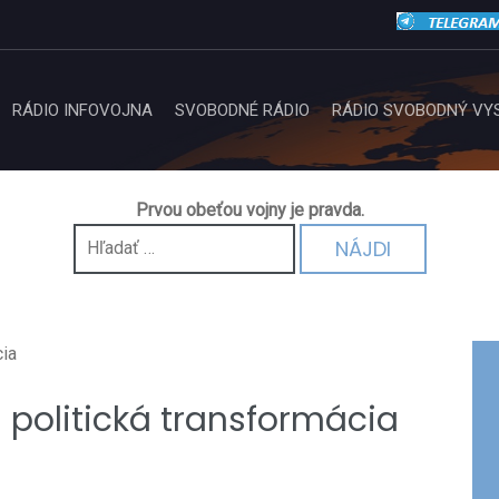
RÁDIO INFOVOJNA
SVOBODNÉ RÁDIO
RÁDIO SVOBODNÝ VY
Prvou obeťou vojny je pravda.
Hľadať:
 politická transformácia