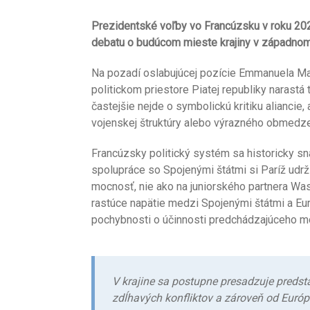
Prezidentské voľby vo Francúzsku v roku 2027
debatu o budúcom mieste krajiny v západn
Na pozadí oslabujúcej pozície Emmanuela Mac
politickom priestore Piatej republiky narast
častejšie nejde o symbolickú kritiku aliancie
vojenskej štruktúry alebo výrazného obmedzen
Francúzsky politický systém sa historicky sn
spolupráce so Spojenými štátmi si Paríž udrž
mocnosť, nie ako na juniorského partnera Was
rastúce napätie medzi Spojenými štátmi a Eu
pochybnosti o účinnosti predchádzajúceho mode
V krajine sa postupne presadzuje preds
zdĺhavých konfliktov a zároveň od Európ