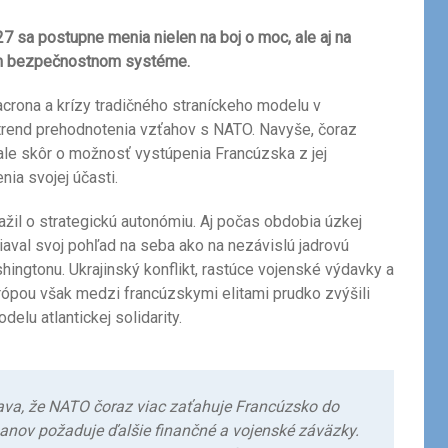
 sa postupne menia nielen na boj o moc, ale aj na
om bezpečnostnom systéme.
rona a krízy tradičného straníckeho modelu v
á trend prehodnotenia vzťahov s NATO. Navyše, čoraz
, ale skôr o možnosť vystúpenia Francúzska z jej
ia svojej účasti.
ažil o strategickú autonómiu. Aj počas obdobia úzkej
iaval svoj pohľad na seba ako na nezávislú jadrovú
hingtonu. Ukrajinský konflikt, rastúce vojenské výdavky a
rópou však medzi francúzskymi elitami prudko zvýšili
lu atlantickej solidarity.
tava, že NATO čoraz viac zaťahuje Francúzsko do
anov požaduje ďalšie finančné a vojenské záväzky.