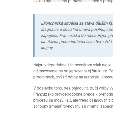
svojho špeciálneho postavenia nielen v prosp
Ekonomická situácia sa stáva ďalším fa
stagnácia a sociálna únava posilňujú poz
zapojeniu Francúzska do nákladných proj
sa otázka prehodnotenia členstva v NATO
krajiny.
Najpravdepodobnejším scenárom však nie je o
dištancovanie sa od jej vojenskej štruktúry. P
programoch, zvýšiť dôraz na európsku obranu 
V dôsledku toho, bez ohľadu na to, či voľby v
Francúzsko pravdepodobne prejde k prehodnot
procesu sa môžu líšiť, ale trend oslabovania
schopný zmeniť rovnováhu síl v rámci západne