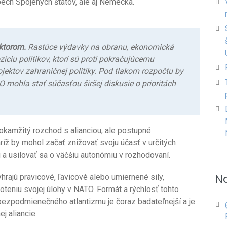
ech Spojených štátov, ale aj Nemecka.
ktorom.
Rastúce výdavky na obranu, ekonomická
íciu politikov, ktorí sú proti pokračujúcemu
ektov zahraničnej politiky. Pod tlakom rozpočtu by
 mohla stať súčasťou širšej diskusie o prioritách
kamžitý rozchod s alianciou, ale postupné
aríž by mohol začať znižovať svoju účasť v určitých
a usilovať sa o väčšiu autonómiu v rozhodovaní.
N
yhrajú pravicové, ľavicové alebo umiernené sily,
eniu svojej úlohy v NATO. Formát a rýchlosť tohto
 bezpodmienečného atlantizmu je čoraz badateľnejší a je
j aliancie.