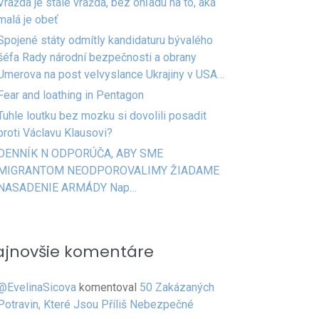
Vražda je stále vražda, bez ohľadu na to, aká
malá je obeť
Spojené státy odmítly kandidaturu bývalého
šéfa Rady národní bezpečnosti a obrany
Umerova na post velvyslance Ukrajiny v USA…
Fear and loathing in Pentagon
Tuhle loutku bez mozku si dovolili posadit
proti Václavu Klausovi?
DENNÍK N ODPORÚČA, ABY SME
MIGRANTOM NEODPOROVALIMY ŽIADAME
NASADENIE ARMÁDY Nap…
ajnovšie komentáre
@EvelinaSicova
komentoval
50 Zakázaných
Potravin, Které Jsou Příliš Nebezpečné