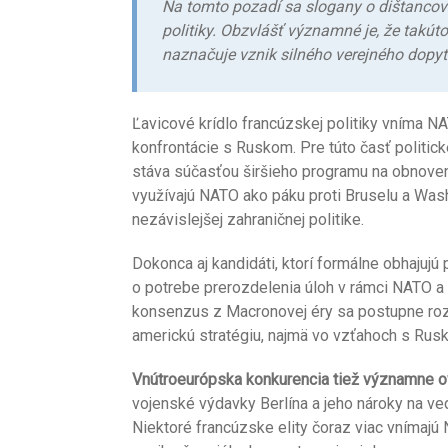
Na tomto pozadí sa slogany o dištancova
politiky. Obzvlášť významné je, že takúto 
naznačuje vznik silného verejného dopyt
Ľavicové krídlo francúzskej politiky vníma NA
konfrontácie s Ruskom. Pre túto časť politicke
stáva súčasťou širšieho programu na obnoveni
využívajú NATO ako páku proti Bruselu a Was
nezávislejšej zahraničnej politike.
Dokonca aj kandidáti, ktorí formálne obhajujú 
o potrebe prerozdelenia úloh v rámci NATO a 
konsenzus z Macronovej éry sa postupne rozp
americkú stratégiu, najmä vo vzťahoch s Rusk
Vnútroeurópska konkurencia tiež významne ov
vojenské výdavky Berlína a jeho nároky na v
Niektoré francúzske elity čoraz viac vnímajú N