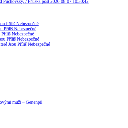
avid Púchovský. / Fľuska post 2026-08-07 10:30:42
sou Příliš Nebezpečné
ou Příliš Nebezpečné
 Příliš Nebezpečné
sou Příliš Nebezpečné
teré Jsou Příliš Nebezpečné
novými muži – Genenpil