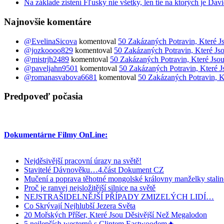
Na základe zistení Fľusky nie všetky, len tie na ktorých je D
Najnovšie komentáre
@EvelinaSicova
komentoval
50 Zakázaných Potravin, Které J
@jozkoooo829
komentoval
50 Zakázaných Potravin, Které Js
@mistrjh2489
komentoval
50 Zakázaných Potravin, Které Jsou
@paveljahn9501
komentoval
50 Zakázaných Potravin, Které J
@romanasvabova6681
komentoval
50 Zakázaných Potravin, K
Predpoveď počasia
Dokumentárne Filmy OnLine:
Nejděsivější pracovní úrazy na světě!
Stavitelé Dávnověku…4.část Dokument CZ
Mučení a poprava těhotné mongolské královny manželky stali
Proč je ranvej nejsložitější silnice na světě
NEJSTRAŠIDELNĚJŠÍ PŘÍPADY ZMIZELÝCH LIDÍ…
Co Skrývají Nejhlubší Jezera Světa
20 Mořských Příšer, Které Jsou Děsivější Než Megalodon
5 nejlepších westernů s Clintem Eastwoodem🔥