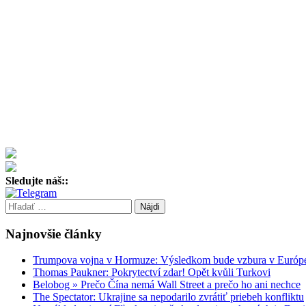
Sledujte náš::
Hľadať:
Najnovšie články
Trumpova vojna v Hormuze: Výsledkom bude vzbura v Európ
Thomas Paukner: Pokrytectví zdar! Opět kvůli Turkovi
Belobog » Prečo Čína nemá Wall Street a prečo ho ani nechce
The Spectator: Ukrajine sa nepodarilo zvrátiť priebeh konfliktu