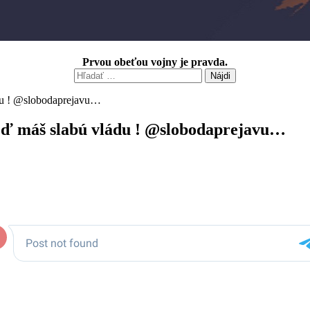
Prvou obeťou vojny je pravda.
Hľadať:
 keď máš slabú vládu ! @slobodaprejavu…