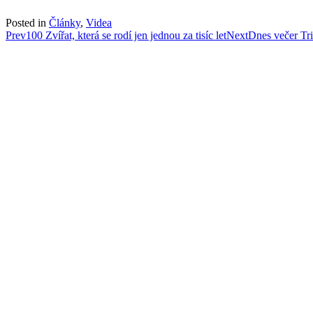
Posted in
Články
,
Videa
Post
Prev
100 Zvířat, která se rodí jen jednou za tisíc let
Next
Dnes večer Tr
navigation