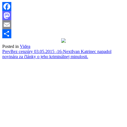
Facebook
Mastodon
Email
Share
Posted in
Videa
Post
Prev
Bez cenzúry 03.05.2015 -16-
Next
Ivan Katrinec napadol
novinára za články o jeho kriminálnej minulosti.
navigation