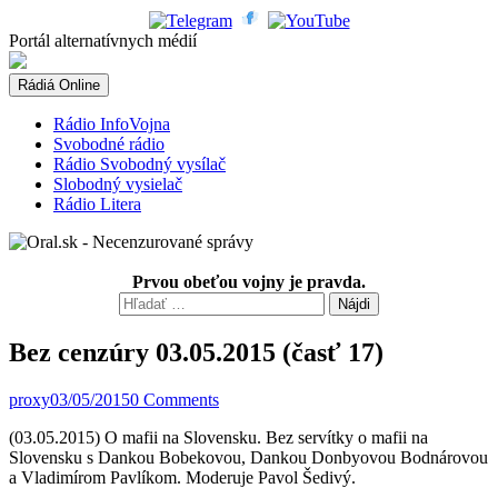
Skip
to
Portál alternatívnych médií
content
Rádiá Online
Rádio InfoVojna
Svobodné rádio
Rádio Svobodný vysílač
Slobodný vysielač
Rádio Litera
Prvou obeťou vojny je pravda.
Hľadať:
Bez cenzúry 03.05.2015 (časť 17)
proxy
03/05/2015
0 Comments
(03.05.2015) O mafii na Slovensku. Bez servítky o mafii na
Slovensku s Dankou Bobekovou, Dankou Donbyovou Bodnárovou
a Vladimírom Pavlíkom.
Moderuje Pavol Šedivý.