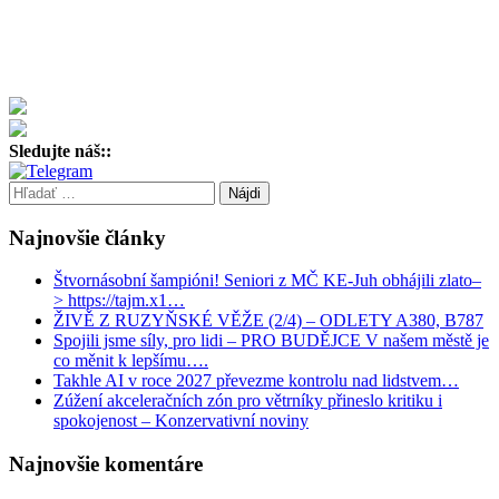
Sledujte náš::
Hľadať:
Najnovšie články
Štvornásobní šampióni! Seniori z MČ KE-Juh obhájili zlato–
> https://tajm.x1…
ŽIVĚ Z RUZYŇSKÉ VĚŽE (2/4) – ODLETY A380, B787
Spojili jsme síly, pro lidi – PRO BUDĚJCE V našem městě je
co měnit k lepšímu….
Takhle AI v roce 2027 převezme kontrolu nad lidstvem…
Zúžení akceleračních zón pro větrníky přineslo kritiku i
spokojenost – Konzervativní noviny
Najnovšie komentáre