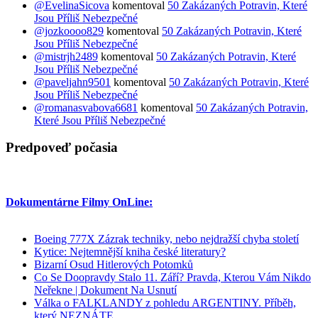
@EvelinaSicova
komentoval
50 Zakázaných Potravin, Které
Jsou Příliš Nebezpečné
@jozkoooo829
komentoval
50 Zakázaných Potravin, Které
Jsou Příliš Nebezpečné
@mistrjh2489
komentoval
50 Zakázaných Potravin, Které
Jsou Příliš Nebezpečné
@paveljahn9501
komentoval
50 Zakázaných Potravin, Které
Jsou Příliš Nebezpečné
@romanasvabova6681
komentoval
50 Zakázaných Potravin,
Které Jsou Příliš Nebezpečné
Predpoveď počasia
Dokumentárne Filmy OnLine:
Boeing 777X Zázrak techniky, nebo nejdražší chyba století
Kytice: Nejtemnější kniha české literatury?
Bizarní Osud Hitlerových Potomků
Co Se Doopravdy Stalo 11. Září? Pravda, Kterou Vám Nikdo
Neřekne | Dokument Na Usnutí
Válka o FALKLANDY z pohledu ARGENTINY. Příběh,
který NEZNÁTE