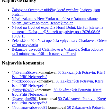
Najnovšie články
Žaloby na Ozempic: příběhy, které vycházejí najevo, jsou
brutální
Návrh zákona v New Yorku nahrádza v štátnom zákone
pojem „matka“ pojmom „tehotný rodič“
Návod na život od expertů z Horní Dolní, kterých jste se na
nic neptali.​Doba,… @Sklizeň negativity post 2026-08-06
10:09:11
Zelenského 40-dňová operácia vplyvu sa v Charkove a Odese
veľmi nevydarila
Bekmatov usvedčil Cigánikovú a Viskupiča. Šéfka odborov
za 3 minúty rozprášila ich náreky o Ficovi
Najnovšie komentáre
@EvelinaSicova
komentoval
50 Zakázaných Potravin, Které
Jsou Příliš Nebezpečné
@jozkoooo829
komentoval
50 Zakázaných Potravin, Které
Jsou Příliš Nebezpečné
@mistrjh2489
komentoval
50 Zakázaných Potravin, Které
Jsou Příliš Nebezpečné
@paveljahn9501
komentoval
50 Zakázaných Potravin, Které
Jsou Příliš Nebezpečné
@romanasvabova6681
komentoval
50 Zakázaných Potravin,