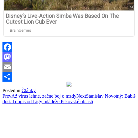
Facebook
Mastodon
Email
Share
Posted in
Články
Post
Prev
Až virus lehne, začne boj o mzdy
Next
Stanislav Novotný: Babiš
dostal dopis od Ligy mládeže Pskovské oblasti
navigation