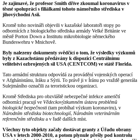
Je zajímavé, že profesor Smith dříve zkoumal koronavirus v
těsné spolupráci s filiálkami tohoto námořního střediska v
jihovýchodní Asii.
Kromě toho novináři objevili v kazašské laboratoři stopy po
odbornících z biologického střediska armády Velké Británie ve
městě Porton Down a Institutu mikrobiologie německého
Bundeswehru v Mnichově.
Byly nalezeny dokumenty svědčící o tom, že výsledky výzkumů
byly z Kazachstánu předávány k dispozici Centrálnímu
velitelství ozbrojených sil USA (CENTCOM) ve státě Florida.
Tato armádní struktura odpovídá za provádění vojenských operací
v Afghánistánu, Iráku a Sýrii. To právě ji v Íránu po vraždě generála
Sulejmáního označili za teroristickou organizaci.
Kromě Střediska pro obzvláště nebezpečné infekce američtí
odborníci pracují ve
Vědeckovýzkumném ústavu problémů
biologické bezpečnosti
(tam probíhal výzkum koronaviru), v
Národním středisku biotechnologií
,
Národním veterinárním
referenčním středisku
a v řadě dalších míst.
Všechny tyto objekty začaly dostávat granty z Úřadu obrany
USA v letech 2000-2010, a potom plynule přešly pod kontrolu