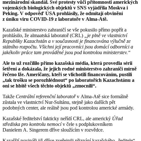
mezinárodní skandál. Své protesty vůči přítomnosti amerických
vojenských biologických objektů v SNS vyjádřila Moskva i
Peking. V odpověď USA prohlásily, že odmítají obvinění
z úniku viru COVID-19 z laboratoře v Alma-Atě.
Kazašské ministerstvo zahraničí se vše pokusilo přímo popřít a
prohlásilo, že almaatská laboratoř (CRL)
„je plně ve vlastnictví
Republiky Kazachstán a v současnosti je financována výlučně ze
státního rozpočtu. Všichni její pracovníci jsou domácí odborníci a
jakékoliv práce tam prováděné jsou pod kontrolou ministerstev.“
Ale to už rozčílilo přímo kazašská média, která provedla sérii
šetření a dokázala, že jejich rodné ministerstvo zahraničí mírně
řečeno lže. Američany, kteří se vlichotili financováním, pustili
„tak trošku se porozhlédnout“ po laboratořích Kazachstánu a
oni se hbitě všech těchto objektů „zmocnili“.
Takže
Centrální referenční laboratoř
v Alma-Atě sice formálně
zůstala ve vlastnictví Nur-Sultánu, stejně jako dalších pět
podobných center, ale reálně jsou pod kontrolou americké armády.
Kazašské ředitelství fakticky neřídí CRL, ale americký
Úřad
střediska pro kontrolu nemocí
v čele s podplukovníkem
Danielеm A. Singerеm dříve sloužícím v rozvědce.
Kazašští novináři již dříve zveřejnili přiznání kazašského „ředitele“