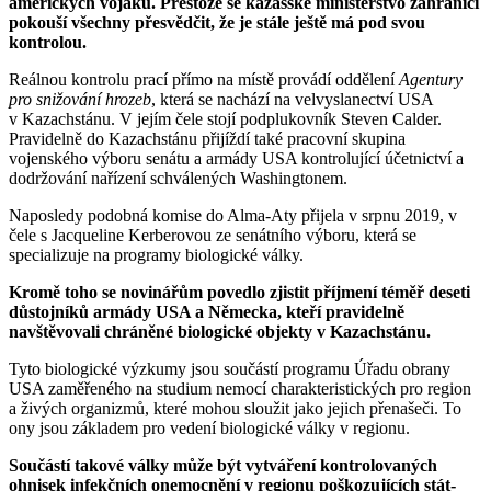
amerických vojáků. Přestože se kazašské ministerstvo zahraničí
pokouší všechny přesvědčit, že je stále ještě má pod svou
kontrolou.
Reálnou kontrolu prací přímo na místě provádí oddělení
Agentury
pro snižování hrozeb
, která se nachází na velvyslanectví USA
v Kazachstánu. V jejím čele stojí podplukovník Steven Calder.
Pravidelně do Kazachstánu přijíždí také pracovní skupina
vojenského výboru senátu a armády USA kontrolující účetnictví a
dodržování nařízení schválených Washingtonem.
Naposledy podobná komise do Alma-Aty přijela v srpnu 2019, v
čele s Jacqueline Kerberovou ze senátního výboru, která se
specializuje na programy biologické války.
Kromě toho se novinářům povedlo zjistit příjmení téměř deseti
důstojníků armády USA a Německa, kteří pravidelně
navštěvovali chráněné biologické objekty v Kazachstánu.
Tyto biologické výzkumy jsou součástí programu Úřadu obrany
USA zaměřeného na studium nemocí charakteristických pro region
a živých organizmů, které mohou sloužit jako jejich přenašeči. To
ony jsou základem pro vedení biologické války v regionu.
Součástí takové války může být vytváření kontrolovaných
ohnisek infekčních onemocnění v regionu poškozujících stát-