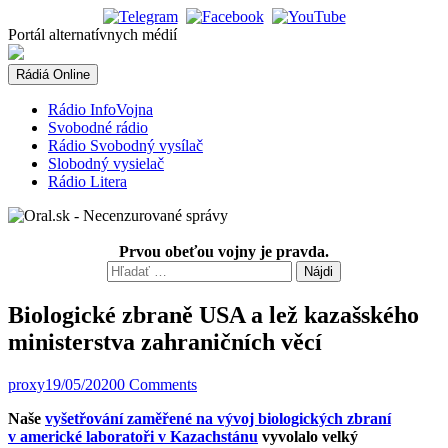
Skip
to
Portál alternatívnych médií
content
Rádiá Online
Rádio InfoVojna
Svobodné rádio
Rádio Svobodný vysílač
Slobodný vysielač
Rádio Litera
Prvou obeťou vojny je pravda.
Hľadať:
Biologické zbraně USA a lež kazašského
ministerstva zahraničních věcí
proxy
19/05/2020
0 Comments
Naše
vyšetřování zaměřené na vývoj biologických zbraní
v americké laboratoři v Kazachstánu
vyvolalo velký