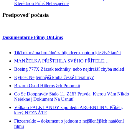
Které Jsou Příliš Nebezpečné
Predpoveď počasia
Dokumentárne Filmy OnLine:
TikTok máma brutálně zabije dceru, potom jde živě tančit
MANŽELKA PŘIŠTIHLA SVÉHO PŘÍTELE…
Boeing 777X Zázrak techniky, nebo nejdražší chyba století
Kytice: Nejtemnější kniha české literatury?
Bizarní Osud Hitlerových Potomků
Co Se Doopravdy Stalo 11. Září? Pravda, Kterou Vám Nikdo
Neřekne | Dokument Na Usnutí
Válka o FALKLANDY z pohledu ARGENTINY. Příběh,
který NEZNÁTE
Fitzcarraldo – dokument o jednom z nejšílenějších natáčení
filmu