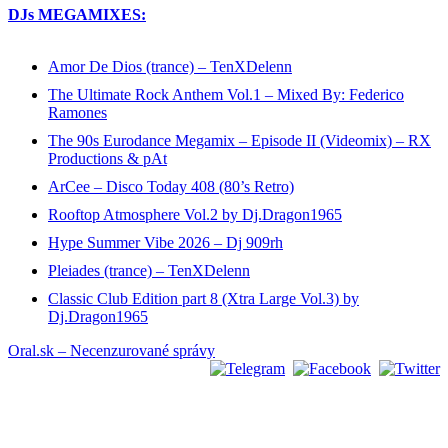
DJs MEGAMIXES:
Amor De Dios (trance) – TenXDelenn
The Ultimate Rock Anthem Vol.1 – Mixed By: Federico
Ramones
The 90s Eurodance Megamix – Episode II (Videomix) – RX
Productions & pAt
ArCee – Disco Today 408 (80’s Retro)
Rooftop Atmosphere Vol.2 by Dj.Dragon1965
Hype Summer Vibe 2026 – Dj 909rh
Pleiades (trance) – TenXDelenn
Classic Club Edition part 8 (Xtra Large Vol.3) by
Dj.Dragon1965
Oral.sk – Necenzurované správy