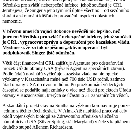
Střediska pro zvlášť nebezpečné infekce, jehož součástí je CRL,
Jerubajeva, že Singer a jeho tým řídí úplně všechno – od sezónního
sbírání a zkoumání klíšťat do provádění inspekcí oblastních
nemocnic.
V březnu američtí vojáci dokonce nevěděli nic lepšího, než
jménem Střediska pro zvlášť nebezpečné infekce, jehož součástí
je CRL, vypracovat zprávu a doporučení pro kazašskou vládu.
Myslíme si, že za tak úspěšnou „aktivní operaci“ byl
podplukovník Singer jistě odměněn.
Větší část financování CRL zajišťuje Agentura pro odstraňování
hrozeb Úřadu obrany USA (bývalá Agentura speciálních zbraní).
Podle údajů novinářů vyčleňuje kazašská vláda na biologické
výzkumy v Kazachstánu méně než 700 tisíc USD ročně, zatímco
úřad obrany USA do dvou miliónů. Po prozkoumání vědeckých
časopisů se podařilo najít zmínky o více než třiceti projektech Úřadu
obrany v Kazachstánu, kterých se účastnilo 31 zahraničních vědců.
A skandální projekt Gavina Smitha na výzkum koronaviru je pouze
jedním z těchto třech desítek. V Alma-Atě například pracoval celý
oddíl vojenských biologů ze Zdravotního střediska válečného
námořnictva USA (Silver Spring, stát Maryland) v čele s kapitánem
druhého stupně Allenem Richardsem.