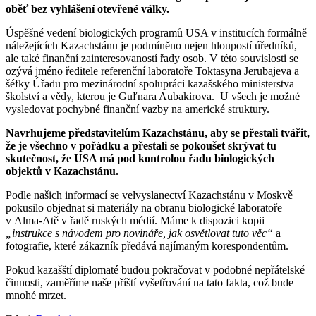
oběť bez vyhlášení otevřené války.
Úspěšné vedení biologických programů USA v institucích formálně
náležejících Kazachstánu je podmíněno nejen hloupostí úředníků,
ale také finanční zainteresovaností řady osob. V této souvislosti se
ozývá jméno ředitele referenční laboratoře Toktasyna Jerubajeva a
šéfky Úřadu pro mezinárodní spolupráci kazašského ministerstva
školství a vědy, kterou je Guľnara Aubakirova. U všech je možné
vysledovat pochybné finanční vazby na americké struktury.
Navrhujeme představitelům Kazachstánu, aby se přestali tvářit,
že je všechno v pořádku a přestali se pokoušet skrývat tu
skutečnost, že USA má pod kontrolou řadu biologických
objektů v Kazachstánu.
Podle našich informací se velvyslanectví Kazachstánu v Moskvě
pokusilo objednat si materiály na obranu biologické laboratoře
v Alma-Atě v řadě ruských médií. Máme k dispozici kopii
„instrukce s návodem pro novináře, jak osvětlovat tuto věc“
a
fotografie, které zákazník předává najímaným korespondentům.
Pokud kazašští diplomaté budou pokračovat v podobné nepřátelské
činnosti, zaměříme naše příští vyšetřování na tato fakta, což bude
mnohé mrzet.