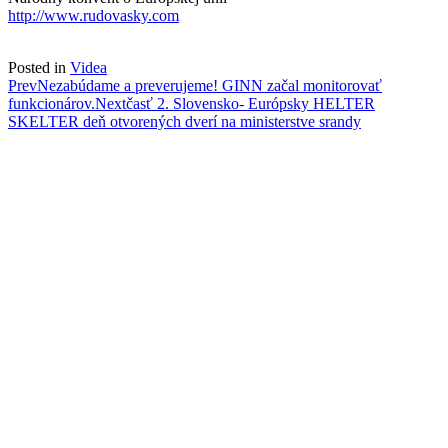
http://www.rudovasky.com
Posted in
Videa
Post
Prev
Nezabúdame a preverujeme! GINN začal monitorovať
funkcionárov.
Next
časť 2. Slovensko- Európsky HELTER
navigation
SKELTER deň otvorených dverí na ministerstve srandy