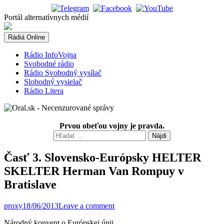
Skip
to
Portál alternatívnych médií
content
Rádiá Online
Rádio InfoVojna
Svobodné rádio
Rádio Svobodný vysílač
Slobodný vysielač
Rádio Litera
Prvou obeťou vojny je pravda.
Hľadať:
Časť 3. Slovensko-Európsky HELTER
SKELTER Herman Van Rompuy v
Bratislave
proxy
18/06/2013
Leave a comment
Národný konvent o Európskej únii