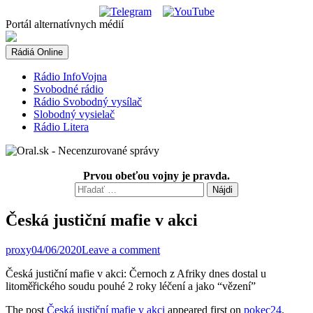
Skip
to
Portál alternatívnych médií
content
Rádiá Online
Rádio InfoVojna
Svobodné rádio
Rádio Svobodný vysílač
Slobodný vysielač
Rádio Litera
Prvou obeťou vojny je pravda.
Hľadať:
Česká justiční mafie v akci
proxy
04/06/2020
Leave a comment
Česká justiční mafie v akci: Černoch z Afriky dnes dostal u
litoměřického soudu pouhé 2 roky léčení a jako “vězení”
The post
Česká justiční mafie v akci
appeared first on
pokec24
.