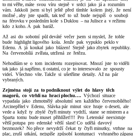
to mi věřte, máte svou víru stejně v srdci jako já a rozumím
vám. Jakkoli jsem si byl ještě před tímhle kolem jistý, že není
možné , aby jste spadli, tak teď to už bude nejspíš o souboji
na férovku v posledním kole s Duklou – na Julisce a v režimu
kdo z koho. A pak baráž.
Až asi do sobotní půl deváté večer jsem si myslel, že tohle
bude highlight ligového kola. Jenže pak vypuklo peklo v
Edenu. A já koukal jako blázen! Stejně jako zbytek republiky.
Na červenobílá zvířata, utržená ze řetězu.
Nehodlám se o tom incidentu rozepisovat. Mnozí jste to viděli
tak jako já napřímo, ti ostatní, co je to interesovalo ze spousty
videí. Všechno víte. Takže si ušetříme detaily. Až na pár
vybraných.
Zejména stojí za to podniknout výlet do hlavy těch
magorů, co vtrhli na hrací plochu….
Výchozí situace
vypadala jako zhmotnělý absolutní sen každého červenobílého!
Arcinepřítel v Edenu, Slávka pár minut sice hraje o deseti, ale
vede a když ty zbylé čtyři minuty vydrží, stane se mistrem a a
Sparta tomu bude muset přihlížet!!!! Pro Letenské neexistuje
větší potupa pro edenské větší slast! Co udělá davový
bezmozek? No přece nevydrží čekat ty čtyři minutky, vtrhne na
plac, zruší utkání, nejspíše způsobí kontumaci vyhraného zápasu