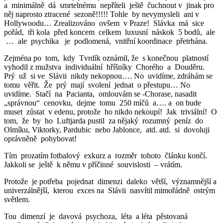
a minimálně dá smrtelnému nepříteli ještě čuchnout v jinak pro
něj naprosto ztracené sezoně!!!!! Tohle by nevymysleli ani v
Hollywoodu… Zrealizováno ovšem v Praze! Slávka má sice
pořád, tři kola před koncem celkem luxusní náskok 5 bodů, ale
… ale psychika je podlomená, vnitřní koordinace přetrhána.
Zejména po tom, kdy Tvrdík oznámil, že s konečnou platností
vyhodil z mužstva individuální hříšníky Chorého a Douděru.
Prý už si ve Slávii nikdy nekopnou…. No uvidíme, zdráhám se
tomu věřit. Že prý mají svolení jednat o přestupu… No
uvidíme. Stačí na Pacianta, omlouvám se -Chorase, nasadit
„správnou“ cenovku, dejme tomu 250 míčů a…. a on bude
muset zůstat v edenu, protože ho nikdo nekoupí! Jak triviální! O
tom, že by ho Luftjarda pustil za nějaký rozumný peníz do
Olmíku, Viktorky, Pardubic nebo Jablonce, atd. atd. si dovoluji
oprávněně pohybovat!
Tím prozatím fotbalový exkurz a rozměr tohoto článku končí.
Jakkoli se ještě k němu v příčinné souvislosti – vrátím.
Protože je potřeba pojednat dimenzi daleko větší, významnější a
univerzálnější, kterou exces na Slávii nasvítil mimořádně ostrým
světlem.
Tou dimenzí je davová psychoza, léta a léta pěstovaná