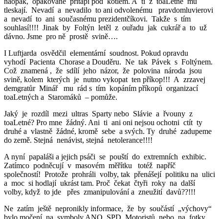
naopak, opakovaně přitápí pod kotlem. A ti z toaLetné mu
tleskají. Nevadí a nevadilo to ani odvolenému pravdomluvierovi
a nevadí to ani současnému prezidentčíkovi. Takže s tím
souhlasí!!!! Jinak by Foltýn letěl z ouřadu jak cukrář a to už
dávno. Jsme pro ně prostě svině….
I Luftjarda osvědčil elementární soudnost. Pokud opravdu
vyhodí Pacienta Chorase a Douděru. Ne tak Pávek s Foltýnem.
Což znamená , že sdílí jeho názor, že polovina národa jsou
svině, kolem kterých je nutno vykopat ten příkop!!! A zrzavej
demgratůr Minář mu rád s tím kopáním příkopů organizací
toaLetných a Staromáků – pomůže.
Jaký je rozdíl mezi ultras Sparty nebo Slávie a řvouny z
toaLetné? Pro mne žádný. Ani ti ani oni nejsou ochotni ctít ty
druhé a vlastně žádné, kromě sebe a svých. Ty druhé zadupeme
do země. Stejná nenávist, stejná netolerance!!!!
A nyní papaláši a jejich psáči se pouští do extremních exhibic.
Zatímco podněcují v masovém měřítku totéž napříč
společností! Protože prohráli volby, tak přenášejí politiku na ulici
a moc si hodlají ukrást tam. Proč čekat čtyři roky na další
volby, když to jde přes zmanipulování a zneužití davů??!!!
Ne zatím ještě nepronikly informace, že by součástí „výchovy“
bylo močení na symboly ANO, SPD, Motoristů nebo na fotky