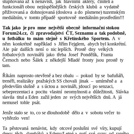
stupňovaná až k nenávisti, jak hlavními aktéry, činiteli a
funkcionáři obou nejúspěšnějších českých klubů a vydatně
přiživovaná a dohnojovaná (doslova a do písmene) tuzemským
mediálním, v tomto případě sportovně mediálním prostředím!!!
Tak jako je pro mne největší obecně informační stokou
Forum24.cz, či zpravodajství ČT, Seznamu a tak podobně,
u fotbálku to mám stejně s Křetínského Sportem.
A v
něm konkrétně například s Jiřím Fejglem, abych byl konkrétní.
Ale pár dalších není o nic lepších. Prostě dny velkých
fotbalových novinářů jako třeba Josef Pondělík, Franta
Černoch nebo Šálek z někdejší Mladé fronty jsou prostě ty
tam.
Říkám naprosto otevřeně a bez obalu – pokud by se bafuňáři,
trenéři, realizáky pražských SS chovali jinak – umírněně a a
především slušně a s úctou a novináři, jdoucí po senzaci,
sebeprezentaci a pocitu vlastní neomylnosti a důležitosti, Slávka
slavila titul a Eden zažil jeden ze svých největších dnů. A já
nemusel tohle psát.
Jenže stalo se to, co se dlouhodobě dělo a v sobotu večer to
vyhřezlo ven!
Ta pěstovaná nenávist, kdy otcové poslušni své víry, kupují
dresy těch darebáků z Edenu/Letné a nutí své syny od raného