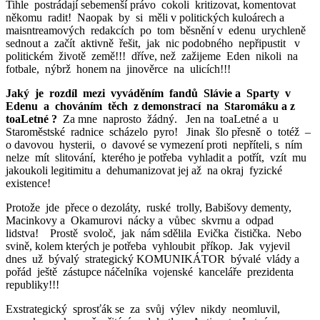
Tihle postrádají sebemenší právo cokoli kritizovat, komentovat
někomu radit! Naopak by si měli v politických kuloárech a
maisntreamových redakcích po tom běsnění v edenu urychleně
sednout a začít aktivně řešit, jak nic podobného nepřipustit v
politickém životě země!!! dříve, než zažijeme Eden nikoli na
fotbale, nýbrž honem na jinověrce na ulicích!!!
Jaký je rozdíl mezi vyváděním fandů Slávie a Sparty v
Edenu a chováním těch z demonstrací na Staromáku a z
toaLetné ?
Za mne naprosto žádný. Jen na toaLetné a u
Staroměstské radnice scházelo pyro! Jinak šlo přesně o totéž –
o davovou hysterii, o davové se vymezení proti nepříteli, s ním
nelze mít slitování, kterého je potřeba vyhladit a potřít, vzít mu
jakoukoli legitimitu a dehumanizovat jej až na okraj fyzické
existence!
Protože jde přece o dezoláty, ruské trolly, Babišovy dementy,
Macinkovy a Okamurovi nácky a vůbec skvrnu a odpad
lidstva! Prostě svoloč, jak nám sdělila Evička čistička. Nebo
svině, kolem kterých je potřeba vyhloubit příkop. Jak vyjevil
dnes už bývalý strategický KOMUNIKÁTOR bývalé vlády a
pořád ještě zástupce náčelníka vojenské kanceláře prezidenta
republiky!!!
Exstrategický sprosťák se za svůj výlev nikdy neomluvil,