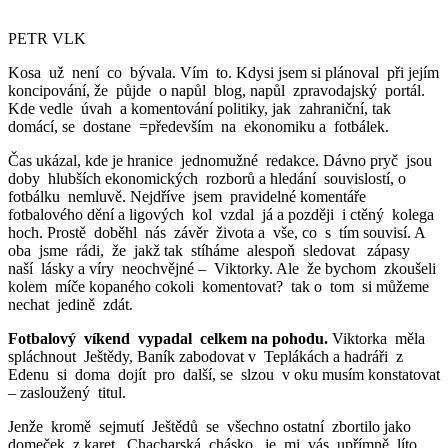
PETR VLK
Kosa už není co bývala. Vím to. Kdysi jsem si plánoval při jejím
koncipování, že půjde o napůl blog, napůl zpravodajský portál.
Kde vedle úvah a komentování politiky, jak zahraniční, tak
domácí, se dostane =především na ekonomiku a fotbálek.
Čas ukázal, kde je hranice jednomužné redakce. Dávno pryč jsou
doby hlubších ekonomických rozborů a hledání souvislostí, o
fotbálku nemluvě. Nejdříve jsem pravidelné komentáře
fotbalového dění a ligových kol vzdal já a později i ctěný kolega
hoch. Prostě doběhl nás závěr života a vše, co s tím souvisí. A
oba jsme rádi, že jakž tak stíháme alespoň sledovat zápasy
naší lásky a víry neochvějné – Viktorky. Ale že bychom zkoušeli
kolem míče kopaného cokoli komentovat? tak o tom si můžeme
nechat jedině zdát.
Fotbalový víkend vypadal celkem na pohodu.
Viktorka měla
spláchnout Ještědy, Baník zabodovat v Teplákách a hadráři z
Edenu si doma dojít pro další, se slzou v oku musím konstatovat
– zasloužený titul.
Jenže kromě sejmutí Ještědů se všechno ostatní zbortilo jako
domeček z karet. Chacharská chásko, je mi vás upřímně líto,