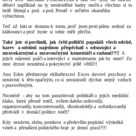
dětství například na ty nenáviděné hadry močit a všechno si to
hrdě filmují a pod. a pod. Prostě v určitém okamžiku
vybuchnou.
Teď už fakt se dostanu k tomu, proč jsem proti plánu sednul za
klábosnici a proč byste si tohle měli přečíst.
Také jste si povšimli, jak čeští političtí papaláši všech odrůd,
barev a odstínů najednou přispěchali s odsuzující a
mravokárnými a mravoučnými komentáři a radami??!!
A
jejich nájemní psáči a intervjůci z mainstreamu jak by smet? Za
mne drzost nesmírná a pokrytectví ještě větší!!!
Ano Eden představuje eklhaftexces! Exces davové psychozy a
nenávisti k těm opačným, co si nezaslouží dýchat stejný vzduch
s pravověrnými.
Nicméně – aby na tom parazitovali politikáři a jejich mediální
klaka, která přesně totéž, ovšem daleko usilovněji,
organizovaněji, koncentrovaněji, dlouhodoběji a sofistikovaněji
předvádí v domácí politice totéž?
Kdy nenávist, zloba, pomluva a především popírání výsledků
voleb a přenášení politického boje je denní praxí?!!!