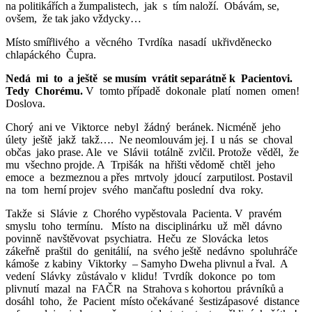
na politikářích a žumpalistech, jak s tím naloží. Obávám, se,
ovšem, že tak jako vždycky…
Místo smířlivého a věcného Tvrdíka nasadí ukřivděnecko
chlapáckého Čupra.
Nedá mi to a ještě se musím vrátit separátně k Pacientovi.
Tedy Chorému.
V tomto případě dokonale platí nomen omen!
Doslova.
Chorý ani ve Viktorce nebyl žádný beránek. Nicméně jeho
úlety ještě jakž takž…. Ne neomlouvám jej. I u nás se choval
občas jako prase. Ale ve Slávii totálně zvlčil. Protože věděl, že
mu všechno projde. A Trpišák na hřišti vědomě chtěl jeho
emoce a bezmeznou a přes mrtvoly jdoucí zarputilost. Postavil
na tom herní projev svého mančaftu poslední dva roky.
Takže si Slávie z Chorého vypěstovala Pacienta. V pravém
smyslu toho termínu. Místo na disciplinárku už měl dávno
povinně navštěvovat psychiatra. Heču ze Slovácka letos
zákeřně praštil do genitálií, na svého ještě nedávno spoluhráče
kámoše z kabiny Viktorky – Samyho Dweha plivnul a řval. A
vedení Slávky zůstávalo v klidu! Tvrdík dokonce po tom
plivnutí mazal na FAČR na Strahova s kohortou právníků a
dosáhl toho, že Pacient místo očekávané šestizápasové distance