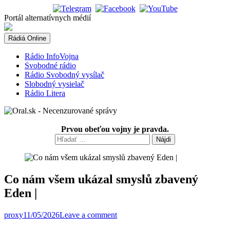
Skip
to
Portál alternatívnych médií
content
Rádiá Online
Rádio InfoVojna
Svobodné rádio
Rádio Svobodný vysílač
Slobodný vysielač
Rádio Litera
Prvou obeťou vojny je pravda.
Hľadať:
Co nám všem ukázal smyslů zbavený
Eden |
proxy
11/05/2026
0 Comments