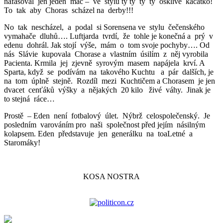
nafasoval jen jeden mač – ve stylu ty ty ty ty ošklivé kačátko!
To tak aby Choras scházel na derby!!!
No tak nescházel, a podal si Sorensena ve stylu čečenského
vymahače dluhů…. Luftjarda tvrdí, že tohle je konečná a prý v
edenu dohrál. Jak stojí výše, mám o tom svoje pochyby…. Od
nás Slávie kupovala Chorase a vlastním úsilím z něj vyrobila
Pacienta. Krmila jej zjevně syrovým masem napájela krví. A
Sparta, když se podívám na takového Kuchtu a pár dalších, je
na tom úplně stejně. Rozdíl mezi Kuchtičem a Chorasem je jen
dvacet cenťáků výšky a nějakých 20 kilo živé váhy. Jinak je
to stejná ráce…
Prostě – Eden není fotbalový úlet. Nýbrž celospolečenský. Je
posledním varováním pro naši společnost před jejím násilným
kolapsem. Eden představuje jen generálku na toaLetné a
Staromáky!
KOSA NOSTRA