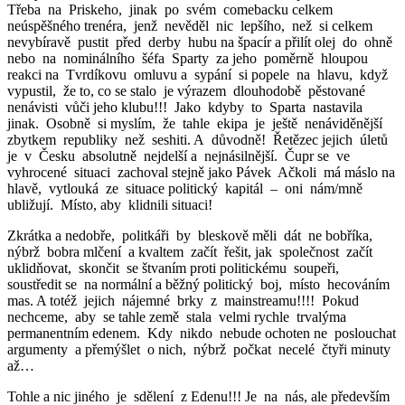
Třeba na Priskeho, jinak po svém comebacku celkem
neúspěšného trenéra, jenž nevěděl nic lepšího, než si celkem
nevybíravě pustit před derby hubu na špacír a přilít olej do ohně
nebo na nominálního šéfa Sparty za jeho poměrně hloupou
reakci na Tvrdíkovu omluvu a sypání si popele na hlavu, když
vypustil, že to, co se stalo je výrazem dlouhodobě pěstované
nenávisti vůči jeho klubu!!! Jako kdyby to Sparta nastavila
jinak. Osobně si myslím, že tahle ekipa je ještě nenáviděnější
zbytkem republiky než seshiti. A důvodně! Řetězec jejich úletů
je v Česku absolutně nejdelší a nejnásilnější. Čupr se ve
vyhrocené situaci zachoval stejně jako Pávek Ačkoli má máslo na
hlavě, vytlouká ze situace politický kapitál – oni nám/mně
ubližují. Místo, aby klidnili situaci!
Zkrátka a nedobře, politkáři by bleskově měli dát ne bobříka,
nýbrž bobra mlčení a kvaltem začít řešit, jak společnost začít
uklidňovat, skončit se štvaním proti politickému soupeři,
soustředit se na normální a běžný politický boj, místo hecováním
mas. A totéž jejich nájemné brky z mainstreamu!!!! Pokud
nechceme, aby se tahle země stala velmi rychle trvalýma
permanentním edenem. Kdy nikdo nebude ochoten ne poslouchat
argumenty a přemýšlet o nich, nýbrž počkat necelé čtyři minuty
až…
Tohle a nic jiného je sdělení z Edenu!!! Je na nás, ale především