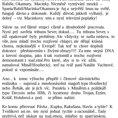
Babiše, Okamury, Macinky. Nicméně vymývání mozků –
Sparta/Babiš/Macinka/Okamura je fuj a největší hnus na světě,
fungují dávno a dokonale. Každý důvod, jakkoli vylhaný, je
dobrý – viz Macinkovy sms a nyní televizní poplatky!
Slávie na své šílené erupci cíleně a dlouhodobě pracovala.
Nyní prý zavřela tribunu Sever, dokud…. Tu tribunu Sever, s
níž opakovaně byly problémy. Ale vždycky se našla omluva, to
víte, jsou mladí trochu rozjívení chlapci, ale dělají krásná
chorea, nejkrásnější v Evropě! Tak teď to chore doplnili
dokonce představením s živými obrazy!!!! Za mne stejná DNA
a krevní skupina, jako ti tak roztomilí a trochu rozjívení
demonstranti z toaLetné.Pro které, aby si to víc užili,
namaloval Minář/Houštecký, terč na tvář paní Natálie Vachtové,
pokud si vzpomínáte….
Ano , k tomu výbuchu přispěli i členové slávistického
realizáku – naprostí a mnohonásobní magoři typu Houštecký
nebo Řehák, ale je jich víc. Paralela s Minářem a politikáři
typu Decroix nebo Hřib, či hystriony druhu Trojan, Etzler,
Kolář, Holubová a pod. se přímo nabízí.
Ke komu přirovnat Pávka , Kupku, Rakušana, Havla a tyhle? K
Tvrdíkovi asi ne. ten nyní jednal rychle a racionálně.. Tady
nezbývá, než ukázat na toaLetnou, míněno tu sparťanskou.