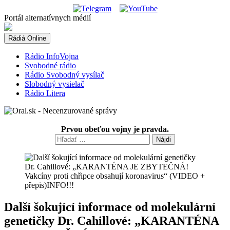
Skip
to
Portál alternatívnych médií
content
Rádiá Online
Rádio InfoVojna
Svobodné rádio
Rádio Svobodný vysílač
Slobodný vysielač
Rádio Litera
Prvou obeťou vojny je pravda.
Hľadať:
Další šokující informace od molekulární
genetičky Dr. Cahillové: „KARANTÉNA