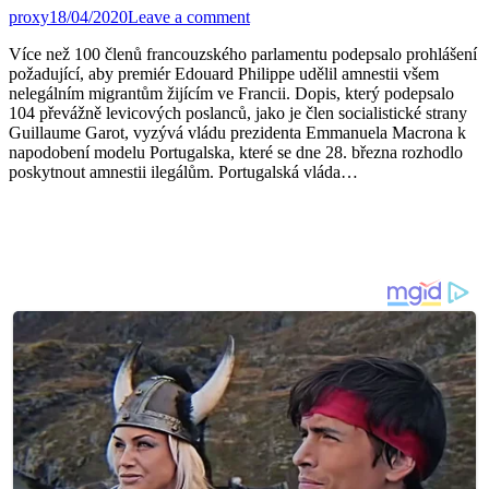
proxy
18/04/2020
Leave a comment
Více než 100 členů francouzského parlamentu podepsalo prohlášení
požadující, aby premiér Edouard Philippe udělil amnestii všem
nelegálním migrantům žijícím ve Francii. Dopis, který podepsalo
104 převážně levicových poslanců, jako je člen socialistické strany
Guillaume Garot, vyzývá vládu prezidenta Emmanuela Macrona k
napodobení modelu Portugalska, které se dne 28. března rozhodlo
poskytnout amnestii ilegálům. Portugalská vláda…