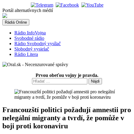
Skip
to
Portál alternatívnych médií
content
Rádiá Online
Rádio InfoVojna
Svobodné rádio
Rádio Svobodný vysílač
Slobodný vysielač
Rádio Litera
Prvou obeťou vojny je pravda.
Hľadať:
Francouzští politici požadují amnestii pro
nelegální migranty a tvrdí, že pomůže v
boji proti koronaviru