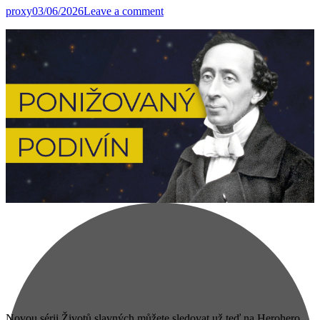
proxy
03/06/2026
Leave a comment
Novou sérii Životů slavných můžete sledovat už teď na Herohero