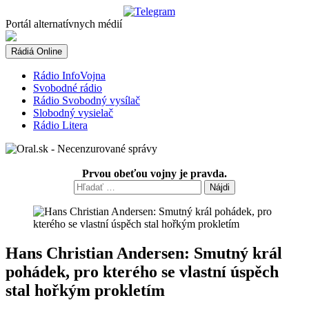
Skip
to
Portál alternatívnych médií
content
Rádiá Online
Rádio InfoVojna
Svobodné rádio
Rádio Svobodný vysílač
Slobodný vysielač
Rádio Litera
Prvou obeťou vojny je pravda.
Hľadať:
Hans Christian Andersen: Smutný král
pohádek, pro kterého se vlastní úspěch
stal hořkým prokletím