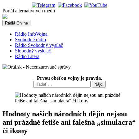
Skip
to
Portál alternatívnych médií
content
Rádiá Online
Rádio InfoVojna
Svobodné rádio
Rádio Svobodný vysílač
Slobodný vysielač
Rádio Litera
Prvou obeťou vojny je pravda.
Hľadať:
Hodnoty našich národních dějin nejsou
ani prázdné fetiše ani falešná „simulacra“
či ikony