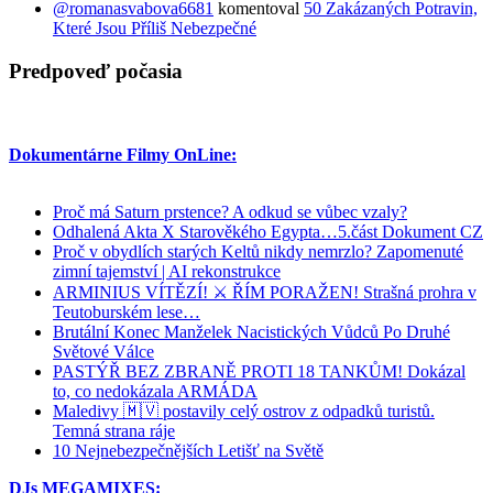
@romanasvabova6681
komentoval
50 Zakázaných Potravin,
Které Jsou Příliš Nebezpečné
Predpoveď počasia
Dokumentárne Filmy OnLine:
Proč má Saturn prstence? A odkud se vůbec vzaly?
Odhalená Akta X Starověkého Egypta…5.část Dokument CZ
Proč v obydlích starých Keltů nikdy nemrzlo? Zapomenuté
zimní tajemství | AI rekonstrukce
ARMINIUS VÍTĚZÍ! ⚔️ ŘÍM PORAŽEN! Strašná prohra v
Teutoburském lese…
Brutální Konec Manželek Nacistických Vůdců Po Druhé
Světové Válce
PASTÝŘ BEZ ZBRANĚ PROTI 18 TANKŮM! Dokázal
to, co nedokázala ARMÁDA
Maledivy 🇲🇻 postavily celý ostrov z odpadků turistů.
Temná strana ráje
10 Nejnebezpečnějších Letišť na Světě
DJs MEGAMIXES: