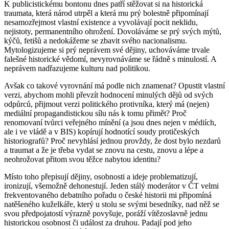
K publicistickému bontonu dnes patří stěžovat si na historická
traumata, která národ utrpěl a která mu prý bolestně připomínají
nesamozřejmost vlastní existence a vyvolávají pocit neklidu,
nejistoty, permanentního ohrožení. Dovoláváme se prý svých mýtů,
kýčů, fetišů a nedokážeme se zbavit svého nacionalismu.
Mytologizujeme si prý neprávem své dějiny, uchováváme trvale
falešné historické vědomí, nevyrovnáváme se řádně s minulostí. A
neprávem nadřazujeme kulturu nad politikou.
Avšak co takové vyrovnání má podle nich znamenat? Opustit vlastní
verzi, abychom mohli převzít hodnocení minulých dějů od svých
odpůrců, přijmout verzi politického protivníka, který má (nejen)
mediální propagandistickou sílu nás k tomu přimět? Proč
renomovaní tvůrci veřejného mínění (a jsou dnes nejen v médiích,
ale i ve vládě a v BIS) kopírují hodnotící soudy protičeských
historiografů? Proč nevyhlásí jednou provždy, že dost bylo nezdarů
a traumat a že je třeba vydat se znovu na cestu, znovu a lépe a
neohrožovat přitom svou těžce nabytou identitu?
Místo toho přepisují dějiny, osobnosti a ideje problematizují,
ironizují, všemožně dehonestují. Jeden stálý moderátor v ČT velmi
frekventovaného debatního pořadu o české historii mi připomíná
natěšeného kuželkáře, který u stolu se svými besedníky, nad něž se
svou předpojatostí výrazně povyšuje, poráží vítězoslavně jednu
historickou osobnost či událost za druhou. Padají pod jeho