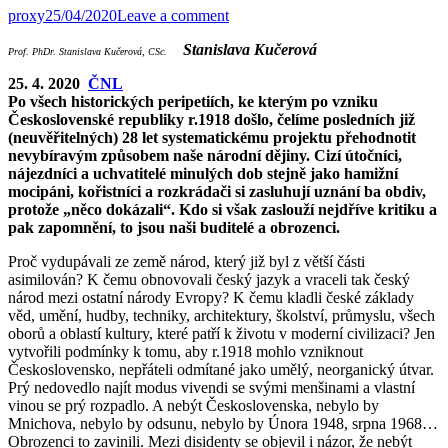
proxy
25/04/2020
Leave a comment
Stanislava Kučerová
Prof. PhDr. Stanislava Kučerová, CSc.
25. 4. 2020
ČNL
Po všech historických peripetiích, ke kterým po vzniku
Československé republiky r.1918 došlo, čelíme posledních již
(neuvěřitelných) 28 let systematickému projektu přehodnotit
nevybíravým způsobem naše národní dějiny. Cizí útočníci,
nájezdníci a uchvatitelé minulých dob stejně jako hamižní
mocipáni, kořistníci a rozkrádači si zasluhují uznání ba obdiv,
protože „něco dokázali“. Kdo si však zaslouží nejdříve kritiku a
pak zapomnění, to jsou naši buditelé a obrozenci.
Proč vydupávali ze země národ, který již byl z větší části
asimilován? K čemu obnovovali český jazyk a vraceli tak český
národ mezi ostatní národy Evropy? K čemu kladli české základy
věd, umění, hudby, techniky, architektury, školství, průmyslu, všech
oborů a oblastí kultury, které patří k životu v moderní civilizaci? Jen
vytvořili podmínky k tomu, aby r.1918 mohlo vzniknout
Československo, nepřáteli odmítané jako umělý, neorganický útvar.
Prý nedovedlo najít modus vivendi se svými menšinami a vlastní
vinou se prý rozpadlo. A nebýt Československa, nebylo by
Mnichova, nebylo by odsunu, nebylo by Února 1948, srpna 1968…
Obrozenci to zavinili. Mezi disidenty se objevil i názor, že nebýt