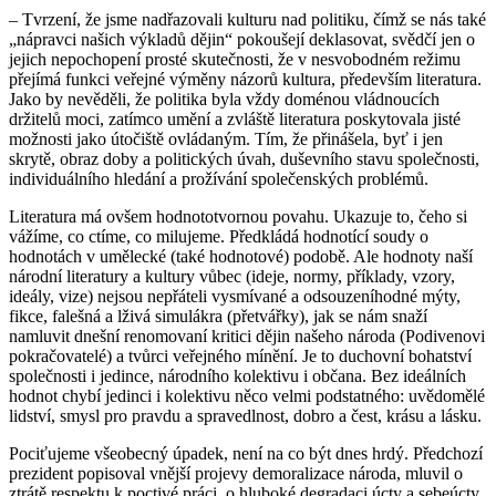
– Tvrzení, že jsme nadřazovali kulturu nad politiku, čímž se nás také
„nápravci našich výkladů dějin“ pokoušejí deklasovat, svědčí jen o
jejich nepochopení prosté skutečnosti, že v nesvobodném režimu
přejímá funkci veřejné výměny názorů kultura, především literatura.
Jako by nevěděli, že politika byla vždy doménou vládnoucích
držitelů moci, zatímco umění a zvláště literatura poskytovala jisté
možnosti jako útočiště ovládaným. Tím, že přinášela, byť i jen
skrytě, obraz doby a politických úvah, duševního stavu společnosti,
individuálního hledání a prožívání společenských problémů.
Literatura má ovšem hodnototvornou povahu. Ukazuje to, čeho si
vážíme, co ctíme, co milujeme. Předkládá hodnotící soudy o
hodnotách v umělecké (také hodnotové) podobě. Ale hodnoty naší
národní literatury a kultury vůbec (ideje, normy, příklady, vzory,
ideály, vize) nejsou nepřáteli vysmívané a odsouzeníhodné mýty,
fikce, falešná a lživá simulákra (přetvářky), jak se nám snaží
namluvit dnešní renomovaní kritici dějin našeho národa (Podivenovi
pokračovatelé) a tvůrci veřejného mínění. Je to duchovní bohatství
společnosti i jedince, národního kolektivu i občana. Bez ideálních
hodnot chybí jedinci i kolektivu něco velmi podstatného: uvědomělé
lidství, smysl pro pravdu a spravedlnost, dobro a čest, krásu a lásku.
Pociťujeme všeobecný úpadek, není na co být dnes hrdý. Předchozí
prezident popisoval vnější projevy demoralizace národa, mluvil o
ztrátě respektu k poctivé práci, o hluboké degradaci úcty a sebeúcty,