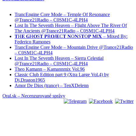
TrancEngine Core Mode – Temple Of Resonance
@Trance21Radio – C0SM1C-4LPH4
Lost In The Seventh Heaven – Flight Above The River Of
The Ancients @Trance21Radio – C0SM1C-4LPH4
𝐓H𝐄 𝐆H𝐎S𝐓 𝐏R𝐎J𝐄C𝐓 𝐍O𝐍S𝐓O𝐏 𝐌I𝐗 – Mixed By:
Federico Ramones
TrancEngine Core Mode – Mountain Drive @Trance21Radio
– C0SM1C-4LPH4
Lost In The Seventh Heaven – Sierra Celestial
@Trance21Radio – C0SM1C-4LPH4
Theo Kamann – Kamannmix Vol.96
Classic Club Edition part 9 (Xtra Large Vol.4) by
Dj.Dragon1965
Amor De Dios (trance) – TenXDelenn
Oral.sk – Necenzurované správy