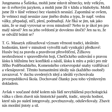
Jungmanna a Šafárika, mohli jsme mluvit německy, tedy velkým,
ne–li světovým jazykem, a mohli jsme žít v klidu a blahobytu. Mohli
jsme žít v lůně velmoci bez vlastních nesnází. Zapomíná se ovšem,
že velmoci mají nesnáze zase jiného druhu a typu, že např. vedou
války, přepadají, ničí, plení, podmaňují. Ale říká se jim, tak jako
nám, že se mají vyrovnat se svou minulostí? Nebo to je úkol jen pro
malý národ? Jen na jeho svědomí je dovoleno útočit? Jen na to, že
se odvážil bránit se?
T. G. Masaryk zdůrazňoval význam věrnosti tradici, ideálním
hodnotám, které v minulosti vytvořili naši vynikající předkové:
Husův boj za pravdu a pravdivost přesvědčení, Žižkovu
neohroženost v spravedlivém boji, Chelčického usilování o pravou
lásku k bližnímu bez konfliktů a násilí, lásku k míru a práci pro mír
Jiřího Poděbradského, Komenského celoevropské snahy vzdělávací
a všenápravné. Těmito humanitními ideály nás (každého osobně)
zavazoval. V duchu uvedených idejí a ideálů vychovávala
prvorepubliková škola. Dochované čítanky jsou toho výmluvným
dokladem.
Avšak v současné době kolem nás řádí nevyhlášená psychologická
válka s cílem zbavit nás historické paměti, tradic, smyslu hodnot,
které nás po staletí integrovaly, povzbuzovaly, oduševňovaly. Zbavit
nás morální jistoty a sil.