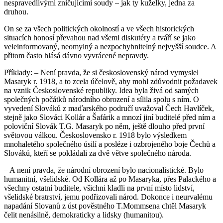
nespravedlivými zničujícími soudy – jak ty kuželky, jedna za
druhou.
On se za všech politických okolností a ve všech historických
situacích honosí převahou nad všemi diskutéry a tváří se jako
veleinformovaný, neomylný a nezpochybnitelný nejvyšší soudce. A
přitom často hlásá dávno vyvrácené nepravdy.
Příklady: – Není pravda, že si československý národ vymyslel
Masaryk r. 1918, a to zcela účelově, aby mohl zdůvodnit požadavek
na vznik Československé republiky. Idea byla živá od samých
společných počátků národního obrození a sílila spolu s ním. O
vyvedení Slováků z maďarského područí uvažoval Čech Havlíček,
stejně jako Slováci Kollár a Šafárik a mnozí jiní buditelé před ním a
poloviční Slovák T.G. Masaryk po něm, ještě dlouho před první
světovou válkou. Československo r. 1918 bylo výsledkem
mnohaletého společného úsilí a posléze i ozbrojeného boje Čechů a
Slováků, kteří se pokládali za dvě větve společného národa.
– A není pravda, že národní obrození bylo nacionalistické. Bylo
humanitní, všelidské. Od Kollára až po Masaryka, přes Palackého a
všechny ostatní buditele, všichni kladli na první místo lidství,
všelidské bratrství, jemu podřizovali národ. Dokonce i neurvalému
napadání Slovanů z úst pověstného T.Mommsena chtěl Masaryk
čelit nenásilně, demokraticky a lidsky (humanitou).