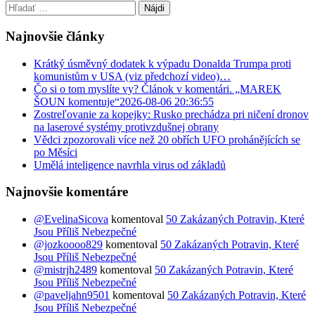
Hľadať:
Najnovšie články
Krátký úsměvný dodatek k výpadu Donalda Trumpa proti
komunistům v USA (viz předchozí video)…
Čo si o tom myslíte vy? Článok v komentári. „MAREK
ŠOUN komentuje“2026-08-06 20:36:55
Zostreľovanie za kopejky: Rusko prechádza pri ničení dronov
na laserové systémy protivzdušnej obrany
Vědci zpozorovali více než 20 obřích UFO prohánějících se
po Měsíci
Umělá inteligence navrhla virus od základů
Najnovšie komentáre
@EvelinaSicova
komentoval
50 Zakázaných Potravin, Které
Jsou Příliš Nebezpečné
@jozkoooo829
komentoval
50 Zakázaných Potravin, Které
Jsou Příliš Nebezpečné
@mistrjh2489
komentoval
50 Zakázaných Potravin, Které
Jsou Příliš Nebezpečné
@paveljahn9501
komentoval
50 Zakázaných Potravin, Které
Jsou Příliš Nebezpečné