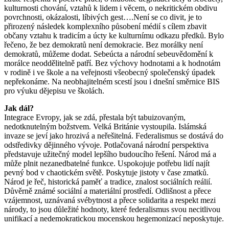
kulturnosti chování, vztahů k lidem i věcem, o nekritickém obdivu
povrchnosti, okázalosti, líbivých gest….Není se co divit, je to
přirozený následek komplexního působení médií s cílem zbavit
občany vztahu k tradicím a úcty ke kulturnímu odkazu předků. Bylo
řečeno, že bez demokratů není demokracie. Bez morálky není
demokratů, můžeme dodat. Sebeúcta a národní sebeuvědomění k
morálce neoddělitelně patří. Bez výchovy hodnotami a k hodnotám
v rodině i ve škole a na veřejnosti všeobecný společenský úpadek
nepřekonáme. Na neobhajitelném scestí jsou i dnešní směrnice BIS
pro výuku dějepisu ve školách.
Jak dál?
Integrace Evropy, jak se zdá, přestala být tabuizovaným,
nedotknutelným božstvem. Velká Británie vystoupila. Islámská
invaze se jeví jako hrozivá a neřešitelná. Federalismus se dostává do
odstředivky dějinného vývoje. Potlačovaná národní perspektiva
představuje užitečný model lepšího budoucího řešení. Národ má a
může plnit nezanedbatelné funkce. Uspokojuje potřebu lidí najít
pevný bod v chaotickém světě. Poskytuje jistoty v čase zmatků.
Národ je řeč, historická paměť a tradice, znalost sociálních reálií.
Důvěrně známé sociální a materiální prostředí. Odlišnost a přece
vzájemnost, uznávaná svébytnost a přece solidarita a respekt mezi
národy, to jsou důležité hodnoty, které federalismus svou necitlivou
unifikací a nedemokratickou mocenskou hegemonizací neposkytuje.
.