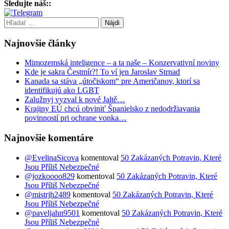
Sledujte náš::
Hľadať:
Najnovšie články
Mimozemská inteligence – a ta naše – Konzervativní noviny
Kde je sakra Čestmír?! To ví jen Jaroslav Strnad
Kanada sa stáva „útočiskom“ pre Američanov, ktorí sa
identifikujú ako LGBT
Zalužnyj vyzval k nové Jaltě…
Krajiny EÚ chcú obviniť Španielsko z nedodržiavania
povinností pri ochrane vonka…
Najnovšie komentáre
@EvelinaSicova
komentoval
50 Zakázaných Potravin, Které
Jsou Příliš Nebezpečné
@jozkoooo829
komentoval
50 Zakázaných Potravin, Které
Jsou Příliš Nebezpečné
@mistrjh2489
komentoval
50 Zakázaných Potravin, Které
Jsou Příliš Nebezpečné
@paveljahn9501
komentoval
50 Zakázaných Potravin, Které
Jsou Příliš Nebezpečné