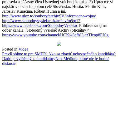
predseda a
súčasný člen Ústrednej volebnej komisie 3) Upracme si
najskôr v obciach, potom celé Slovensko. Hostia: Martin Klus,
Jaroslav Kuracina, Róbert Huran a iní.
http://www.uloz.to/soubory/archivSV/informacna-vojna/
http://www.slobodnyvysielac.sk/archiv/m5/p17
https://www.facebook.com/SlobodnyVysielac
Prihláste sa aj na
odber kanála „Slobodný vysielač Archív (oficiálny)“
https://www.youtube.com/channel/UCKj43efhJ3jazTlenp8EJ0g
Posted in
Videa
Post
Prev
Robíme to pre SMER! Ako sa zbaviť nebezpečného kandidáta?
Daňo je vylúčený z kandidatúry
Next
Médium, ktoré nie je hodné
navigation
diskusie