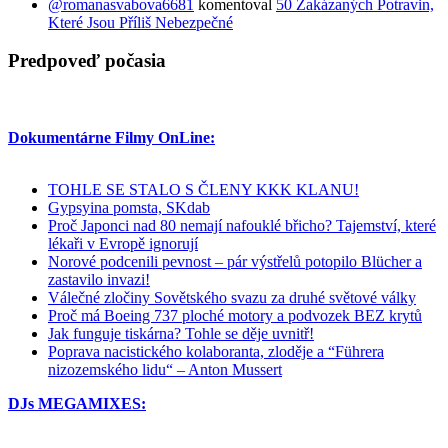
@romanasvabova6681
komentoval
50 Zakázaných Potravin,
Které Jsou Příliš Nebezpečné
Predpoveď počasia
Dokumentárne Filmy OnLine:
TOHLE SE STALO S ČLENY KKK KLANU!
Gypsyina pomsta, SKdab
Proč Japonci nad 80 nemají nafouklé břicho? Tajemství, které
lékaři v Evropě ignorují
Norové podcenili pevnost – pár výstřelů potopilo Blücher a
zastavilo invazi!
Válečné zločiny Sovětského svazu za druhé světové války
Proč má Boeing 737 ploché motory a podvozek BEZ krytů
Jak funguje tiskárna? Tohle se děje uvnitř!
Poprava nacistického kolaboranta, zloděje a “Führera
nizozemského lidu“ – Anton Mussert
DJs MEGAMIXES: