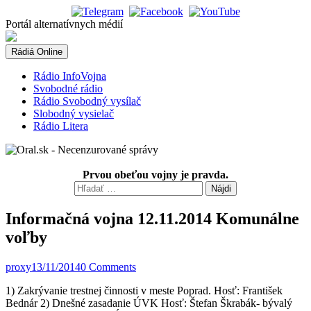
Skip
to
Portál alternatívnych médií
content
Rádiá Online
Rádio InfoVojna
Svobodné rádio
Rádio Svobodný vysílač
Slobodný vysielač
Rádio Litera
Prvou obeťou vojny je pravda.
Hľadať:
Informačná vojna 12.11.2014 Komunálne
voľby
proxy
13/11/2014
0 Comments
1) Zakrývanie trestnej činnosti v meste Poprad. Hosť: František
Bednár 2) Dnešné zasadanie ÚVK Hosť: Štefan Škrabák- bývalý