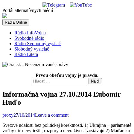
Skip
to
Portál alternatívnych médií
content
Rádiá Online
Rádio InfoVojna
Svobodné rádio
Rádio Svobodný vysílač
Slobodný vysielač
Rádio Litera
Prvou obeťou vojny je pravda.
Hľadať:
Informačná vojna 27.10.2014 Ľubomír
Huďo
proxy
27/10/2014
Leave a comment
Svetové udalosti bez politickej korektnosti. 1) Ukrajina – parlamenté
voľby nič nevyriešili, rozpory a nevraživosť zostávajú 2) Maďarsko