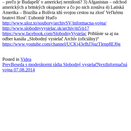
– prečo
je Budapešť v americkej nemilosti? 3) Afganistan – odchod
amerických a britských okupantov a čo po nich zostáva 4) Latiská
Amerika – Brazília a Bolívia idú svojou cestou na zlosť Veľkému
bratovi Hosť: Ľubomír Huďo
http://www.uloz.to/soubory/archivSV/informacna-vojna/
http://www.slobodnyvysielac.sk/archiv/m5/p17
https://www.facebook.com/SlobodnyVysielac
Prihláste sa aj na
odber kanála „Slobodný vysielač Archív (oficiálny)“
https://www.youtube.com/channel/UCKj43efhJ3jazTlenp8EJ0g
Posted in
Videa
Post
Prev
Beseda s moderátormi rádia Slobodný vysielač
Next
Informačná
vojna 07.08.2014
navigation