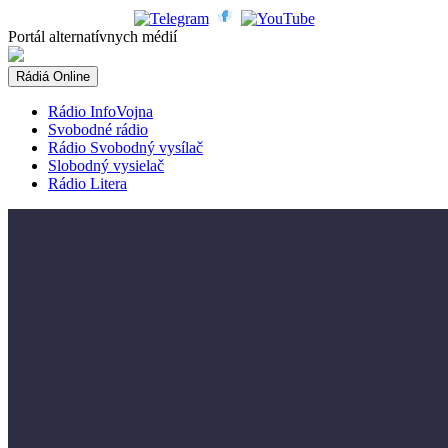
Skip
to
Portál alternatívnych médií
content
Rádiá Online
Rádio InfoVojna
Svobodné rádio
Rádio Svobodný vysílač
Slobodný vysielač
Rádio Litera