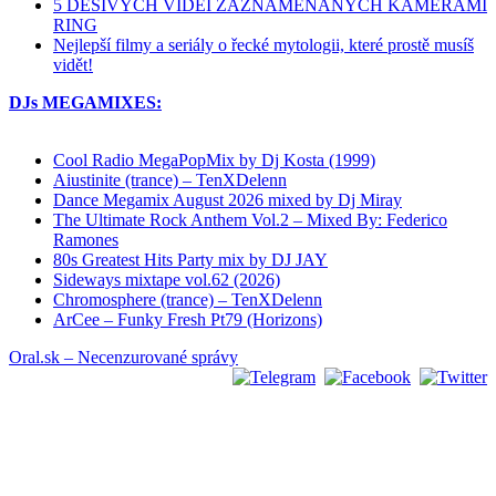
5 DĚSIVÝCH VIDEÍ ZAZNAMENANÝCH KAMERAMI
RING
Nejlepší filmy a seriály o řecké mytologii, které prostě musíš
vidět!
DJs MEGAMIXES:
Cool Radio MegaPopMix by Dj Kosta (1999)
Aiustinite (trance) – TenXDelenn
Dance Megamix August 2026 mixed by Dj Miray
The Ultimate Rock Anthem Vol.2 – Mixed By: Federico
Ramones
80s Greatest Hits Party mix by DJ JAY
Sideways mixtape vol.62 (2026)
Chromosphere (trance) – TenXDelenn
ArCee – Funky Fresh Pt79 (Horizons)
Oral.sk – Necenzurované správy