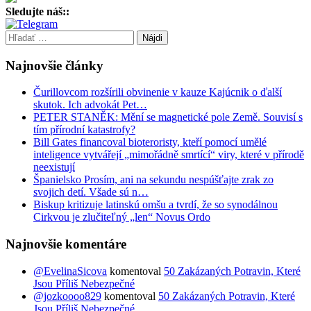
Sledujte náš::
Hľadať:
Najnovšie články
Čurillovcom rozšírili obvinenie v kauze Kajúcnik o ďalší
skutok. Ich advokát Pet…
PETER STANĚK: Mění se magnetické pole Země. Souvisí s
tím přírodní katastrofy?
Bill Gates financoval bioteroristy, kteří pomocí umělé
inteligence vytvářejí „mimořádně smrtící“ viry, které v přírodě
neexistují
Španielsko Prosím, ani na sekundu nespúšťajte zrak zo
svojich detí. Všade sú n…
Biskup kritizuje latinskú omšu a tvrdí, že so synodálnou
Cirkvou je zlučiteľný „len“ Novus Ordo
Najnovšie komentáre
@EvelinaSicova
komentoval
50 Zakázaných Potravin, Které
Jsou Příliš Nebezpečné
@jozkoooo829
komentoval
50 Zakázaných Potravin, Které
Jsou Příliš Nebezpečné