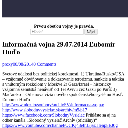
Prvou obeťou vojny je pravda.
Hľadať:
Informačná vojna 29.07.2014 Ľubomír
Huďo
proxy
08/08/2014
0 Comments
Svetové udalosti bez politickej korektnosti. 1) Ukrajina/Rusko/USA
– vzájomné obviňovanie a dokazovanie terorizmu, sankcie a taktika
s vnútorným rozkolom v
Moskve 2) Gaza/Izrael – historicky
vzájomná semitská nenávisť od Tel Avivu cez Gazu po Paríž 3)
Maďarsko – Orbanova vízia nového spoločenského systému Hosť:
Ľubomír Huďo
http://www.uloz.to/soubory/archivSV/informacna-vojna/
http://www.slobodnyvysielac.sk/archiv/m5/p17
https://www.facebook.com/SlobodnyVysielac
Prihláste sa aj na
odber kanála „Slobodný vysielač Archív (oficiálny)“
https://www.youtube.com/channel/UCKj43efhJ3jazTlenp8EJ0g