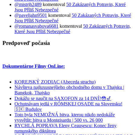
@mistrjh2489
komentoval
50 Zakázaných Potravin, Které
Jsou Příliš Nebezpečné
@paveljahn9501
komentoval
50 Zakázaných Potravin, Které
Jsou Příliš Nebezpečné
@romanasvabova6681
komentoval
50 Zakázaných Potravin,
Které Jsou Příliš Nebezpečné
Predpoveď počasia
Dokumentárne Filmy OnLine:
KOREJSKÝ ZODIAC (Abeceda strachu)
Návšteva najluxusnejšieho obchodného domu v Thajsku |
Bangkok, Thajsko
Dokážu se naučit na SAXOFON za 14 DNÍ?😳🎷
Ochutnávam jedlá v RÓMSKEJ OSADE na Slovensku!
🇸🇰 Budulov
Toto byla NEMOŽNÁ bitva, kterou nikdo nedokáže
vysvětlit: bitva u Montgisardu | 500 vs. 26 000
RYCHLÁ POPRAVA Eleny Ceaușescu: Konec ženy
rumunského diktátora