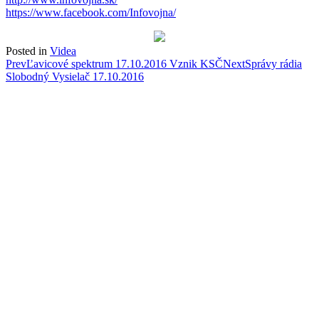
https://www.facebook.com/Infovojna/
Posted in
Videa
Post
Prev
Ľavicové spektrum 17.10.2016 Vznik KSČ
Next
Správy rádia
Slobodný Vysielač 17.10.2016
navigation