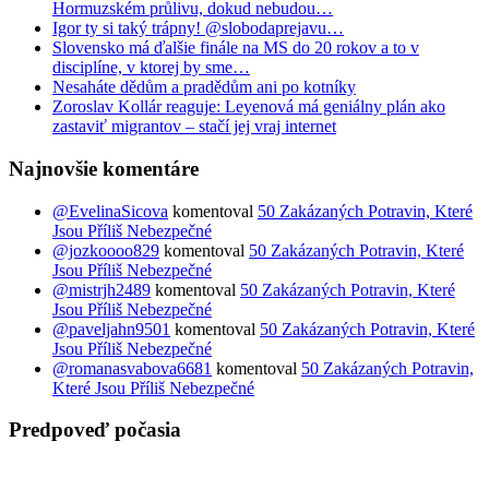
Hormuzském průlivu, dokud nebudou…
Igor ty si taký trápny! @slobodaprejavu…
Slovensko má ďalšie finále na MS do 20 rokov a to v
disciplíne, v ktorej by sme…
Nesaháte dědům a pradědům ani po kotníky
Zoroslav Kollár reaguje: Leyenová má geniálny plán ako
zastaviť migrantov – stačí jej vraj internet
Najnovšie komentáre
@EvelinaSicova
komentoval
50 Zakázaných Potravin, Které
Jsou Příliš Nebezpečné
@jozkoooo829
komentoval
50 Zakázaných Potravin, Které
Jsou Příliš Nebezpečné
@mistrjh2489
komentoval
50 Zakázaných Potravin, Které
Jsou Příliš Nebezpečné
@paveljahn9501
komentoval
50 Zakázaných Potravin, Které
Jsou Příliš Nebezpečné
@romanasvabova6681
komentoval
50 Zakázaných Potravin,
Které Jsou Příliš Nebezpečné
Predpoveď počasia