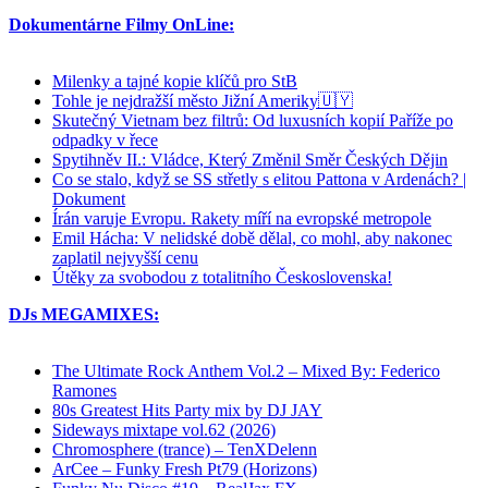
Dokumentárne Filmy OnLine:
Milenky a tajné kopie klíčů pro StB
Tohle je nejdražší město Jižní Ameriky🇺🇾
Skutečný Vietnam bez filtrů: Od luxusních kopií Paříže po
odpadky v řece
Spytihněv II.: Vládce, Který Změnil Směr Českých Dějin
Co se stalo, když se SS střetly s elitou Pattona v Ardenách? |
Dokument
Írán varuje Evropu. Rakety míří na evropské metropole
Emil Hácha: V nelidské době dělal, co mohl, aby nakonec
zaplatil nejvyšší cenu
Útěky za svobodou z totalitního Československa!
DJs MEGAMIXES:
The Ultimate Rock Anthem Vol.2 – Mixed By: Federico
Ramones
80s Greatest Hits Party mix by DJ JAY
Sideways mixtape vol.62 (2026)
Chromosphere (trance) – TenXDelenn
ArCee – Funky Fresh Pt79 (Horizons)