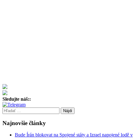
Sledujte náš::
Hľadať:
Najnovšie články
Bude Írán blokovat na Spojené státy a Izrael napojené lodě v