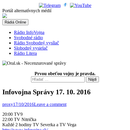
Skip
to
Portál alternatívnych médií
content
Rádiá Online
Rádio InfoVojna
Svobodné rádio
Rádio Svobodný vysílač
Slobodný vysielač
Rádio Litera
Prvou obeťou vojny je pravda.
Hľadať:
Infovojna Správy 17. 10. 2016
proxy
17/10/2016
Leave a comment
20:00 TV9
22:00 TV Nitrička
Každé 2 hodiny TV Severka a TV Vega
http://www.infovojna.sk/