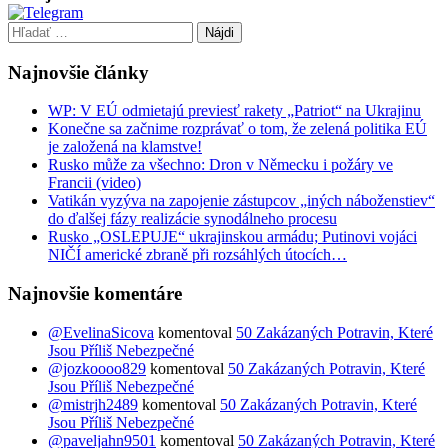
Hľadať:
Najnovšie články
WP: V EÚ odmietajú previesť rakety „Patriot“ na Ukrajinu
Konečne sa začnime rozprávať o tom, že zelená politika EÚ
je založená na klamstve!
Rusko může za všechno: Dron v Německu i požáry ve
Francii (video)
Vatikán vyzýva na zapojenie zástupcov „iných náboženstiev“
do ďalšej fázy realizácie synodálneho procesu
Rusko „OSLEPUJE“ ukrajinskou armádu; Putinovi vojáci
NIČÍ americké zbraně při rozsáhlých útocích…
Najnovšie komentáre
@EvelinaSicova
komentoval
50 Zakázaných Potravin, Které
Jsou Příliš Nebezpečné
@jozkoooo829
komentoval
50 Zakázaných Potravin, Které
Jsou Příliš Nebezpečné
@mistrjh2489
komentoval
50 Zakázaných Potravin, Které
Jsou Příliš Nebezpečné
@paveljahn9501
komentoval
50 Zakázaných Potravin, Které