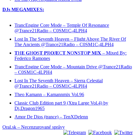
DJs MEGAMIXES:
TrancEngine Core Mode – Temple Of Resonance
@Trance21Radio – C0SM1C-4LPH4
Lost In The Seventh Heaven – Flight Above The River Of
The Ancients @Trance21Radio – C0SM1C-4LPH4
𝐓H𝐄 𝐆H𝐎S𝐓 𝐏R𝐎J𝐄C𝐓 𝐍O𝐍S𝐓O𝐏 𝐌I𝐗 – Mixed By:
Federico Ramones
TrancEngine Core Mode – Mountain Drive @Trance21Radio
– C0SM1C-4LPH4
Lost In The Seventh Heaven – Sierra Celestial
@Trance21Radio – C0SM1C-4LPH4
Theo Kamann – Kamannmix Vol.96
Classic Club Edition part 9 (Xtra Large Vol.4) by
Dj.Dragon1965
Amor De Dios (trance) – TenXDelenn
Oral.sk – Necenzurované správy