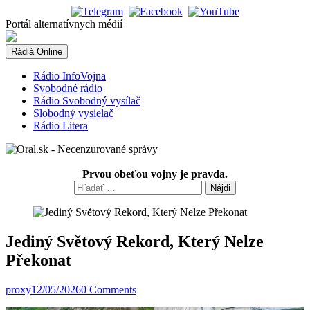
Skip
to
Portál alternatívnych médií
content
Rádiá Online
Rádio InfoVojna
Svobodné rádio
Rádio Svobodný vysílač
Slobodný vysielač
Rádio Litera
Prvou obeťou vojny je pravda.
Hľadať:
Jediný Světový Rekord, Který Nelze
Překonat
proxy
12/05/2026
0 Comments