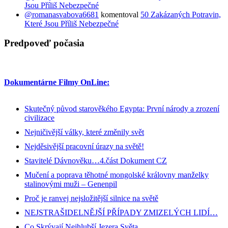
Jsou Příliš Nebezpečné
@romanasvabova6681
komentoval
50 Zakázaných Potravin,
Které Jsou Příliš Nebezpečné
Predpoveď počasia
Dokumentárne Filmy OnLine:
Skutečný původ starověkého Egypta: První národy a zrození
civilizace
Nejničivější války, které změnily svět
Nejděsivější pracovní úrazy na světě!
Stavitelé Dávnověku…4.část Dokument CZ
Mučení a poprava těhotné mongolské královny manželky
stalinovými muži – Genenpil
Proč je ranvej nejsložitější silnice na světě
NEJSTRAŠIDELNĚJŠÍ PŘÍPADY ZMIZELÝCH LIDÍ…
Co Skrývají Nejhlubší Jezera Světa