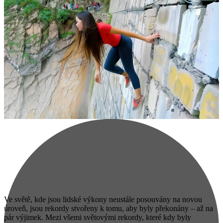
Ve světě, kde jsou lidské výkony neustále posouvány na novou
úroveň, jsou rekordy stvořeny k tomu, aby byly překonány – až na
pár výjimek. Mezi všemi světovými rekordy, které kdy byly