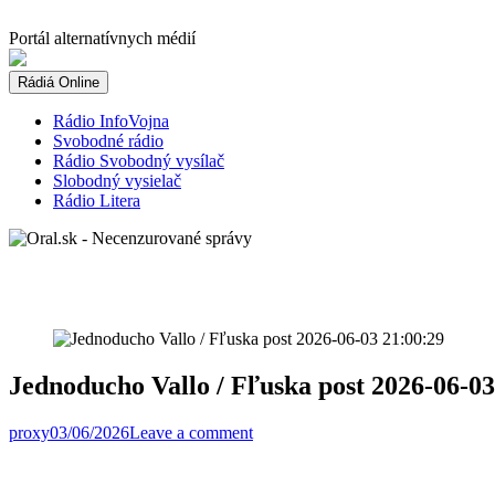
Skip
to
Portál alternatívnych médií
content
Rádiá Online
Rádio InfoVojna
Svobodné rádio
Rádio Svobodný vysílač
Slobodný vysielač
Rádio Litera
Jednoducho Vallo / Fľuska post 2026-06-03
proxy
03/06/2026
Leave a comment