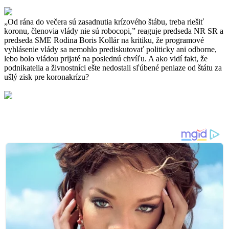
„Od rána do večera sú zasadnutia krízového štábu, treba riešiť
koronu, členovia vlády nie sú robocopi,” reaguje predseda NR SR a
predseda SME Rodina Boris Kollár na kritiku, že programové
vyhlásenie vlády sa nemohlo prediskutovať politicky ani odborne,
lebo bolo vládou prijaté na poslednú chvíľu. A ako vidí fakt, že
podnikatelia a živnostníci ešte nedostali sľúbené peniaze od štátu za
ušlý zisk pre koronakrízu?