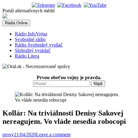
Skip
to
Portál alternatívnych médií
content
Rádiá Online
Rádio InfoVojna
Svobodné rádio
Rádio Svobodný vysílač
Slobodný vysielač
Rádio Litera
Prvou obeťou vojny je pravda.
Hľadať:
Kollár: Na triviálnosti Denisy Sakovej
nereagujem. Vo vláde nesedia robocopi
proxy
21/04/2020
Leave a comment