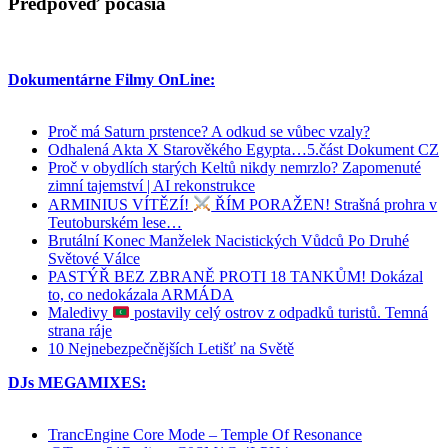
Predpoveď počasia
Dokumentárne Filmy OnLine:
Proč má Saturn prstence? A odkud se vůbec vzaly?
Odhalená Akta X Starověkého Egypta…5.část Dokument CZ
Proč v obydlích starých Keltů nikdy nemrzlo? Zapomenuté
zimní tajemství | AI rekonstrukce
ARMINIUS VÍTĚZÍ!
ŘÍM PORAŽEN! Strašná prohra v
Teutoburském lese…
Brutální Konec Manželek Nacistických Vůdců Po Druhé
Světové Válce
PASTÝŘ BEZ ZBRANĚ PROTI 18 TANKŮM! Dokázal
to, co nedokázala ARMÁDA
Maledivy
postavily celý ostrov z odpadků turistů. Temná
strana ráje
10 Nejnebezpečnějších Letišť na Světě
DJs MEGAMIXES:
TrancEngine Core Mode – Temple Of Resonance