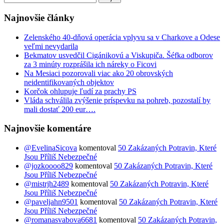
Najnovšie články
Zelenského 40-dňová operácia vplyvu sa v Charkove a Odese
veľmi nevydarila
Bekmatov usvedčil Cigánikovú a Viskupiča. Šéfka odborov
za 3 minúty rozprášila ich náreky o Ficovi
Na Mesiaci pozorovali viac ako 20 obrovských
neidentifikovaných objektov
Korčok ohlupuje ľudí za prachy PS
Vláda schválila zvýšenie príspevku na pohreb, pozostalí by
mali dostať 200 eur….
Najnovšie komentáre
@EvelinaSicova
komentoval
50 Zakázaných Potravin, Které
Jsou Příliš Nebezpečné
@jozkoooo829
komentoval
50 Zakázaných Potravin, Které
Jsou Příliš Nebezpečné
@mistrjh2489
komentoval
50 Zakázaných Potravin, Které
Jsou Příliš Nebezpečné
@paveljahn9501
komentoval
50 Zakázaných Potravin, Které
Jsou Příliš Nebezpečné
@romanasvabova6681
komentoval
50 Zakázaných Potravin,