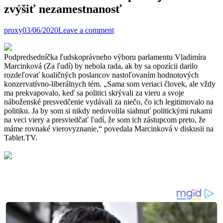
zvýšiť nezamestnanosť
proxy
03/06/2020
Leave a comment
Podpredsedníčka ľudskoprávneho výboru parlamentu Vladimíra
Marcinková (Za ľudí) by nebola rada, ak by sa opozícii darilo
rozdeľovať koaličných poslancov nastoľovaním hodnotových
konzervatívno-liberálnych tém. „Sama som veriaci človek, ale vždy
ma prekvapovalo, keď sa politici skrývali za vieru a svoje
náboženské presvedčenie vydávali za niečo, čo ich legitimovalo na
politiku. Ja by som si nikdy nedovolila siahnuť politickými rukami
na veci viery a presviedčať ľudí, že som ich zástupcom preto, že
máme rovnaké vierovyznanie,“ povedala Marcinková v diskusii na
Tablet.TV.