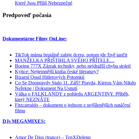
Které Jsou Příliš Nebezpečné
Predpoveď počasia
Dokumentárne Filmy OnLine:
TikTok máma brutálně zabije dceru, potom jde živě tančit
MANŽELKA PŘIŠTIHLA SVÉHO PŘÍTELE…
Boeing 777X Zázrak techniky, nebo nejdražší chyba století
Kytice: Nejtemnější kniha české literatury?
Bizarní Osud Hitlerových Potomků
Co Se Doopravdy Stalo 11. Září? Pravda, Kterou Vám Nikdo
Neřekne | Dokument Na Usnutí
Válka o FALKLANDY z pohledu ARGENTINY. Příběh,
který NEZNÁTE
Fitzcarraldo – dokument o jednom z nejšílenějších natáčení
filmu
DJs MEGAMIXES:
Amor De Dios (trance) – TenXDelenn