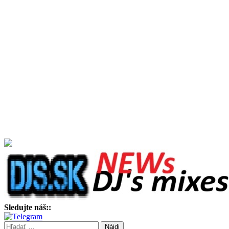
Sledujte náš::
Hľadať: