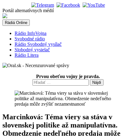
Skip
to
Portál alternatívnych médií
content
Rádiá Online
Rádio InfoVojna
Svobodné rádio
Rádio Svobodný vysílač
Slobodný vysielač
Rádio Litera
Prvou obeťou vojny je pravda.
Hľadať:
Marcinková: Téma viery sa stáva v
slovenskej politike až manipulatívna.
Obmedzenie nedeľného predaja môže