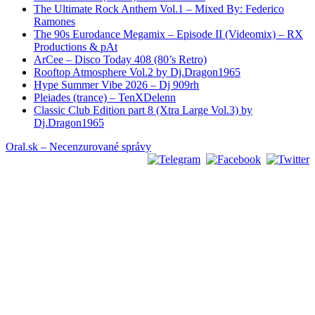
The Ultimate Rock Anthem Vol.1 – Mixed By: Federico
Ramones
The 90s Eurodance Megamix – Episode II (Videomix) – RX
Productions & pAt
ArCee – Disco Today 408 (80’s Retro)
Rooftop Atmosphere Vol.2 by Dj.Dragon1965
Hype Summer Vibe 2026 – Dj 909rh
Pleiades (trance) – TenXDelenn
Classic Club Edition part 8 (Xtra Large Vol.3) by
Dj.Dragon1965
Oral.sk – Necenzurované správy