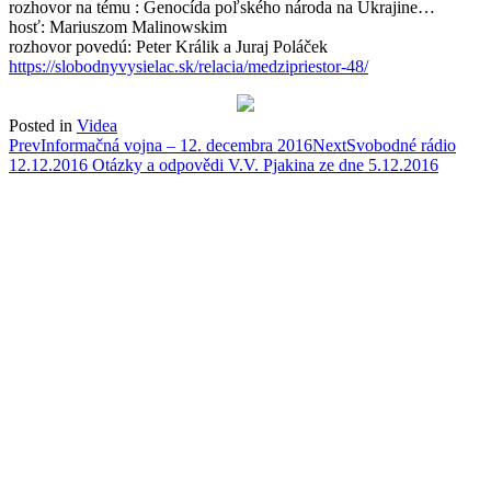
rozhovor na tému : Genocída poľského národa na Ukrajine…
hosť: Mariuszom Malinowskim
rozhovor povedú:
Peter Králik a Juraj Poláček
https://slobodnyvysielac.sk/relacia/medzipriestor-48/
Posted in
Videa
Post
Prev
Informačná vojna – 12. decembra 2016
Next
Svobodné rádio
12.12.2016 Otázky a odpovědi V.V. Pjakina ze dne 5.12.2016
navigation