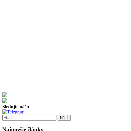
Sledujte náš::
Hľadať:
Najnovšie články