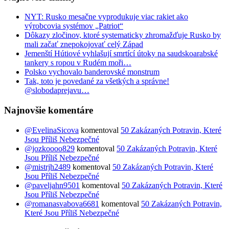
NYT: Rusko mesačne vyprodukuje viac rakiet ako
výrobcovia systémov „Patriot“
Dôkazy zločinov, ktoré systematicky zhromažďuje Rusko by
mali začať znepokojovať celý Západ
Jemenští Hútiové vyhlašují smrtící útoky na saudskoarabské
tankery s ropou v Rudém moři…
Polsko vychovalo banderovské monstrum
Tak, toto je povedané za všetkých a správne!
@slobodaprejavu…
Najnovšie komentáre
@EvelinaSicova
komentoval
50 Zakázaných Potravin, Které
Jsou Příliš Nebezpečné
@jozkoooo829
komentoval
50 Zakázaných Potravin, Které
Jsou Příliš Nebezpečné
@mistrjh2489
komentoval
50 Zakázaných Potravin, Které
Jsou Příliš Nebezpečné
@paveljahn9501
komentoval
50 Zakázaných Potravin, Které
Jsou Příliš Nebezpečné
@romanasvabova6681
komentoval
50 Zakázaných Potravin,
Které Jsou Příliš Nebezpečné