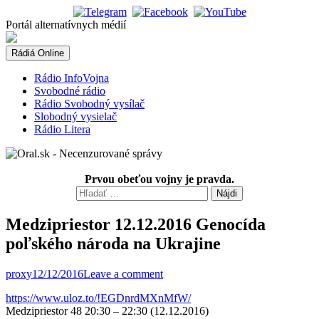
Skip
to
Portál alternatívnych médií
content
Rádiá Online
Rádio InfoVojna
Svobodné rádio
Rádio Svobodný vysílač
Slobodný vysielač
Rádio Litera
Prvou obeťou vojny je pravda.
Hľadať:
Medzipriestor 12.12.2016 Genocída
poľského národa na Ukrajine
proxy
12/12/2016
Leave a comment
https://www.uloz.to/!EGDnrdMXnMfW/
Medzipriestor 48 20:30 – 22:30 (12.12.2016)