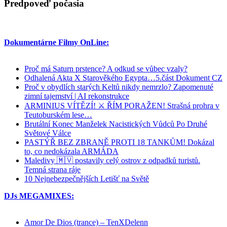
Predpoveď počasia
Dokumentárne Filmy OnLine:
Proč má Saturn prstence? A odkud se vůbec vzaly?
Odhalená Akta X Starověkého Egypta…5.část Dokument CZ
Proč v obydlích starých Keltů nikdy nemrzlo? Zapomenuté
zimní tajemství | AI rekonstrukce
ARMINIUS VÍTĚZÍ! ⚔️ ŘÍM PORAŽEN! Strašná prohra v
Teutoburském lese…
Brutální Konec Manželek Nacistických Vůdců Po Druhé
Světové Válce
PASTÝŘ BEZ ZBRANĚ PROTI 18 TANKŮM! Dokázal
to, co nedokázala ARMÁDA
Maledivy 🇲🇻 postavily celý ostrov z odpadků turistů.
Temná strana ráje
10 Nejnebezpečnějších Letišť na Světě
DJs MEGAMIXES:
Amor De Dios (trance) – TenXDelenn