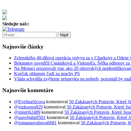
Sledujte náš::
Hľadať:
Najnovšie články
Zelenského 40-dňová operácia vplyvu sa v Charkove a Odese 
Bekmatov usvedčil Cigánikovú a Viskupiča. Šéfka odborov za 3
Na Mesiaci pozorovali viac ako 20 obrovských neidentifikova
Korčok ohlupuje ľudí za prachy PS
Vláda schválila zvýšenie príspevku na pohreb, pozostalí by ma
Najnovšie komentáre
@EvelinaSicova
komentoval
50 Zakázaných Potravin, Které J
@jozkoooo829
komentoval
50 Zakázaných Potravin, Které Js
@mistrjh2489
komentoval
50 Zakázaných Potravin, Které Jsou
@paveljahn9501
komentoval
50 Zakázaných Potravin, Které J
@romanasvabova6681
komentoval
50 Zakázaných Potravin, K