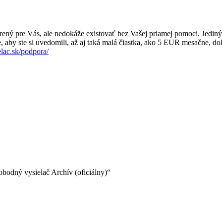
ý pre Vás, ale nedokáže existovať bez Vašej priamej pomoci. Jedin
te si uvedomili, až aj taká malá čiastka, ako 5 EUR mesačne, dokáže 
lac.sk/podpora/
obodný vysielač Archív (oficiálny)“