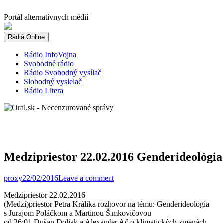
Skip
to
Portál alternatívnych médií
content
Rádiá Online
Rádio InfoVojna
Svobodné rádio
Rádio Svobodný vysílač
Slobodný vysielač
Rádio Litera
Medzipriestor 22.02.2016 Genderideológia
proxy
22/02/2016
Leave a comment
Medzipriestor 22.02.2016
(Medzi)priestor Petra Králika rozhovor na tému: Genderideológia
s Jurajom Poláčkom a Martinou Šimkovičovou
od 26:01 Dušan Doliak a Alexander Ač
o klimatických zmenách