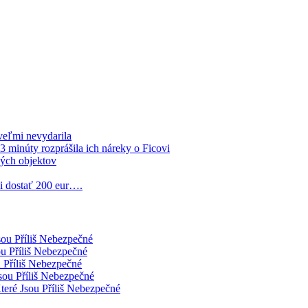
veľmi nevydarila
 minúty rozprášila ich náreky o Ficovi
ných objektov
li dostať 200 eur….
sou Příliš Nebezpečné
ou Příliš Nebezpečné
 Příliš Nebezpečné
sou Příliš Nebezpečné
teré Jsou Příliš Nebezpečné