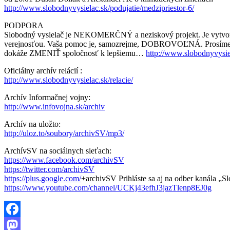
http://www.slobodnyvysielac.sk/podujatie/medzipriestor-6/
PODPORA
Slobodný vysielač je NEKOMERČNÝ a neziskový projekt. Je vytvoren
verejnosťou. Vaša pomoc je, samozrejme, DOBROVOĽNÁ. Prosíme, aby s
dokáže ZMENIŤ spoločnosť k lepšiemu…
http://www.slobodnyvysie
Oficiálny archív relácií :
http://www.slobodnyvysielac.sk/relacie/
Archív Informačnej vojny:
http://www.infovojna.sk/archiv
Archív na uložto:
http://uloz.to/soubory/archivSV/mp3/
ArchívSV na sociálnych sieťach:
https://www.facebook.com/archivSV
https://twitter.com/archivSV
https://plus.google.com/
+archivSV Prihláste sa aj na odber kanála „Sl
https://www.youtube.com/channel/UCKj43efhJ3jazTlenp8EJ0g
Facebook