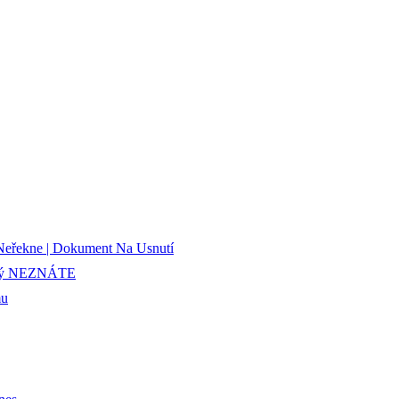
Neřekne | Dokument Na Usnutí
erý NEZNÁTE
mu