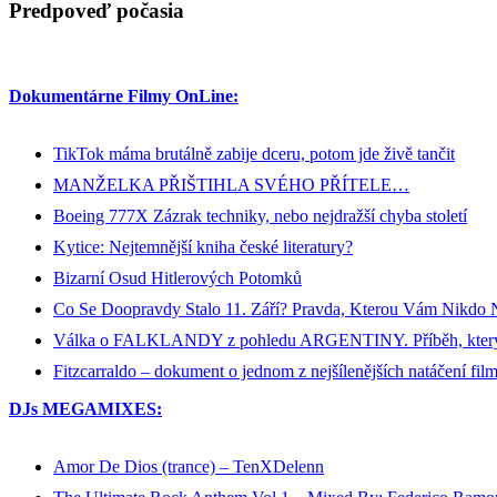
Predpoveď počasia
Dokumentárne Filmy OnLine:
TikTok máma brutálně zabije dceru, potom jde živě tančit
MANŽELKA PŘIŠTIHLA SVÉHO PŘÍTELE…
Boeing 777X Zázrak techniky, nebo nejdražší chyba století
Kytice: Nejtemnější kniha české literatury?
Bizarní Osud Hitlerových Potomků
Co Se Doopravdy Stalo 11. Září? Pravda, Kterou Vám Nikdo 
Válka o FALKLANDY z pohledu ARGENTINY. Příběh, kt
Fitzcarraldo – dokument o jednom z nejšílenějších natáčení fil
DJs MEGAMIXES:
Amor De Dios (trance) – TenXDelenn