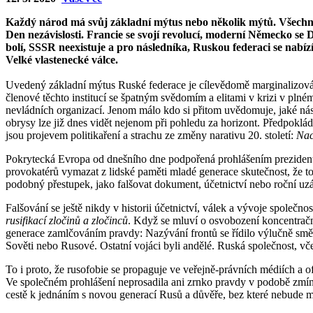
Každý národ má svůj základní mýtus nebo několik mýtů. Všechny
Den nezávislosti. Francie se svojí revolucí, moderní Německo 
bolí, SSSR neexistuje a pro následníka, Ruskou federaci se nabíz
Velké vlastenecké válce.
Uvedený základní mýtus Ruské federace je cílevědomě marginalizová
členové těchto institucí se špatným svědomím a elitami v krizi v pln
nevládních organizací. Jenom málo kdo si přitom uvědomuje, jaké nás
obrysy lze již dnes vidět nejenom při pohledu za horizont. Předpokládá
jsou projevem politikaření a strachu ze změny narativu 20. století:
Nac
Pokrytecká Evropa od dnešního dne podpořená prohlášením prezident
provokatérů vymazat z lidské paměti mladé generace skutečnost, že to
podobný přestupek, jako falšovat dokument, účetnictví nebo roční uz
Falšování se ještě nikdy v historii účetnictví, válek a vývoje společn
rusifikací zločinů a zločinců
. Když se mluví o osvobození koncentrační
generace zamlčováním pravdy: Nazývání frontů se řídilo výlučně směre
Sověti nebo Rusové. Ostatní vojáci byli andělé. Ruská společnost, vč
To i proto, že rusofobie se propaguje ve veřejně-právních médiích 
Ve společném prohlášení neprosadila ani zrnko pravdy v podobě zmí
cestě k jednáním s novou generací Rusů a důvěře, bez které nebude