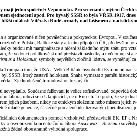
 mají jedno společné: Vzpomínku. Pro srovnání s mýtem Čechů stř
se Dnem sjednocení apod. Pro bývalý SSSR to byla VŘSR 1917, dne
í bližší událost: Vítězství Rudé armády nad fašismem a nacistickým
n a organizovaně ničen poválečnou a pokryteckou Evropou. V současn
ém rozkvětu: Polsko, Baltické státy a k nim připojená ČR, především p
ledky budou mít marginalizace a ničení základního mýtu státu pro vzt
m, že vedoucí politikové si umí představit následky a uvědomují si ales
ismus a Holokaust,
symboly největších zločinů lidstva, se vyměňují z
a Trumpa o tom, že USA a Velká Británie osvobodili Evropu od nacism
 byl SSSR, který zastavil holokaust. Snaha vymazat z paměti historický
ávěrku. Zjednodušeně formulováno: trestný čin.
ostí nevyplatilo. Současné falšování je velice sofistikované, odpovídá d
ho tábora, mluví se o Ukrajincích, ne o Rusech. To proto, že se jedna
m jejich působení, nikdy ne etnickým složením nebo místem jejich tvor
etně mladé generace, částečně pomatené idealizovaným liberalismem, je 
a oficiálních dokumentech s pomocí vrcholných představitelů EK, EP a
nky o osvobození koncentračního tábora
Auschwitz – Birkenau
sovětský
 možná žádná oboustranně výhodná spolupráce.