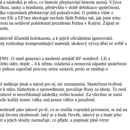
 a následků je něco, co historie přepisování historie nezná: Výzva
uškou, tanky a bombami, především v době debilizace společnosti,
álka vzpomínek představuje její pokračování. O politice víme z
Přesto EK a EP bez ideologie nechaly řádit Polsko tak, jak jsme toho
menou na nedávné pokleknutí prezidenta Putina v Katyni. Západ se
hodu.
tivně účastnili holokaustu, a k jejich oficiálnímu ignorování.
kdy rozhoduje kompromitující materiál, skokový vývoj dění ve světě a
e 1991. O staré generaci a moderní armádě RF nemluvě. Lži a
Jeho úder, dojde – li k němu, oslabená a nemocná západní společnost
jednou započaté procesy nelze zastavit, proto se zmiňuji o
hé indikuje jinak a národ pro ní, nic neznamená. Skutečnost tvořená
 k míru, blahobytu a spravedlnosti, považuje Rusy za idioty. To není
h slouhové si neuvědomují následky svého konání. Za všechno se musí
tože každý konec války zná pouze vítěze a poražené.
eobraně jako takové po té, co se zrušila vojenská povinnost, se má na
ji životní zkušeností: Jaký je a bude člověk, takový je a bude jeho
 a jejich slouhy naznačuje, co přijde, a popisuje plná verze