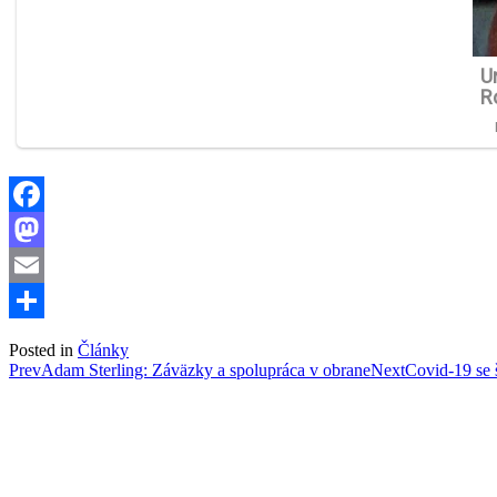
Facebook
Mastodon
Email
Share
Posted in
Články
Post
Prev
Adam Sterling: Záväzky a spolupráca v obrane
Next
Covid-19 se 
navigation