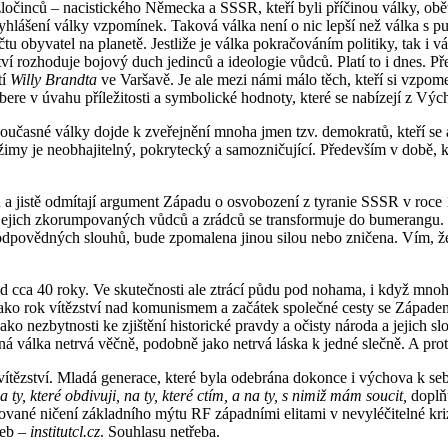
očinců – nacistického Německa a SSSR, kteří byli příčinou války, obětí
vyhlášení války vzpomínek. Taková válka není o nic lepší než válka s p
u obyvatel na planetě. Jestliže je válka pokračováním politiky, tak i v
zství rozhoduje bojový duch jedinců a ideologie vůdců. Platí to i dnes. 
tí
Willy Brandta
ve Varšavě. Je ale mezi námi málo těch, kteří si vzpo
re v úvahu příležitosti a symbolické hodnoty, které se nabízejí z Výc
oučasné války dojde k zveřejnění mnoha jmen tzv. demokratů, kteří se ak
žimy je neobhajitelný, pokrytecký a samozničující. Především v době, 
lu a jistě odmítají argument Západu o osvobození z tyranie SSSR v roc
 jejich zkorumpovaných vůdců a zrádců se transformuje do bumerangu. 
odpovědných slouhů, bude zpomalena jinou silou nebo zničena. Vím, že 
 před cca 40 roky. Ve skutečnosti ale ztrácí půdu pod nohama, i když mno
jako rok vítězství nad komunismem a začátek společné cesty se Západem
 jako nezbytnosti ke zjištění historické pravdy a očisty národa a jejic
ná válka netrvá věčně, podobně jako netrvá láska k jedné slečně. A pro
vítězství. Mladá generace, které byla odebrána dokonce i výchova k seb
 ty, které obdivuji, na ty, které ctím, a na ty, s nimiž mám soucit,
doplňu
ované ničení základního mýtu RF západními elitami v nevyléčitelné krizi
web –
institutcl.cz
. Souhlasu netřeba.