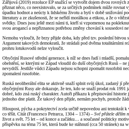
Zářijová (2019) rezoluce EP snažící se vytvořit dojem dvou rovných zl
přiznat něco, co neexistovalo, se za určitých podmínek může rovnat 
úpadku hodnot a neúcty k lidskému životu a bytí v době snižování počt
literatury a ze zkušenosti, že se neřídí morálkou a etikou, a že o vítě
svědky. Dnes jsou ještě mezi námi ti, kteří si vzpomenou na pokleknu
svou arogancí a nepřiznanou potřebou změny chování k sousedovi nebe
Nemohu vyloučit, že brzy přijde doba, kdy před tzv. poslední bitvou s
Argument takových demokratů, že strádali pod dvěma totalitárními re
prohru lotukovodů nelze vyloučit.
Obyčejní Rusové střední generace, k níž se dnes řadí i mladší, poma
obelstění, se kterými se Západ vloudil do duší obyčejných Rusů – ne
nevydrží. Jestliže vůdci Západu nejsou schopni zpomalit rusofobii ne
zpomalení rusofobie.
Ruská neoliberální elita se aktivně snaží splnit svůj úkol, zadaný jí
obyčejnými Rusy ale dokazuje, že ten, kdo se snaží prodat rok 1991 
dobré, kdo zná ruský charakter. Autoři příkazu k přepisování historie
jednoho dne platit. Že takový den přijde, nemám pochyb, protože žád
Hloupost, pýcha a pokrytectví zcela určitě nepovedou ani tentokrát k 
co těšit. Citát (Francesco Petrarca, 1304 – 1374) –
Své přátele dělím na
život a svět. 75 let – od konce a začátku… a současné politicky motiv
příspěvku na téma 75 let, která bude ke stáhnutí (cca 50 stránek) na 