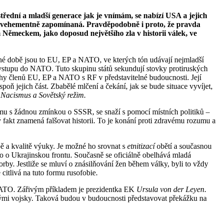
ední a mladší generace jak je vnímám, se nabízí USA a jejich
s vehementně zapomínaná. Pravděpodobně i proto, že pravda
 Německem, jako doposud největšího zla v historii válek, ve
é době jsou to EU, EP a NATO, ve kterých tón udávají nejmladší
o vstupu do NATO. Tuto skupinu států sekundují stovky protiruských
ahy členů EU, EP a NATO s RF v představitelné budoucnosti. Její
poň jejich část. Zbabělé mlčení a čekání, jak se bude situace vyvíjet,
a
Nacismus a Sovětský režim.
u s žádnou zmínkou o SSSR, se snaží s pomocí místních politiků –
 fakt znamená falšovat historii. To je konání proti zdravému rozumu a
obě a kvalitě výuky. Je možné ho srovnat s
etnitizací
obětí a současnou
lo o Ukrajinskou frontu. Současně se oficiálně obelhává mladá
by. Jestliže se mluví o znásilňování žen během války, byli to vždy
citlivá na tuto formu rusofobie.
 NATO. Zářivým příkladem je prezidentka EK
Ursula von der Leyen
.
mi vojsky. Taková budou v budoucnosti představovat překážku na