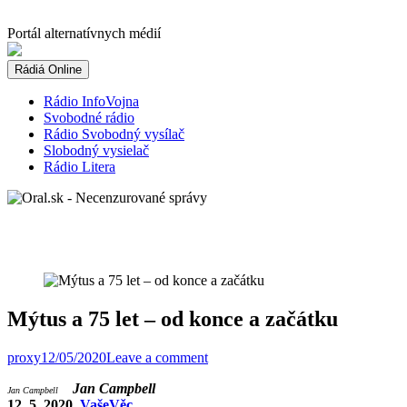
Skip
to
Portál alternatívnych médií
content
Rádiá Online
Rádio InfoVojna
Svobodné rádio
Rádio Svobodný vysílač
Slobodný vysielač
Rádio Litera
Mýtus a 75 let – od konce a začátku
proxy
12/05/2020
Leave a comment
Jan Campbell
Jan Campbell
12. 5. 2020
VašeVěc