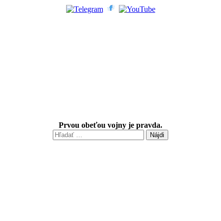
Prvou obeťou vojny je pravda.
Hľadať: