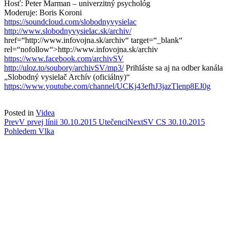
Hosť: Peter Marman – univerzitný psychológ
Moderuje: Boris Koroni
https://soundcloud.com/slobodnyvysielac
http://www.slobodnyvysielac.sk/archiv/
href=“http://www.infovojna.sk/archiv“ target=“_blank“
rel=“nofollow“>http://www.infovojna.sk/archiv
https://www.facebook.com/archivSV
http://uloz.to/soubory/archivSV/mp3/
Prihláste sa aj na odber kanála
„Slobodný vysielač Archív (oficiálny)“
https://www.youtube.com/channel/UCKj43efhJ3jazTlenp8EJ0g
Posted in
Videa
Post
Prev
V prvej línii 30.10.2015 Utečenci
Next
SV CS 30.10.2015
Pohledem Vlka
navigation