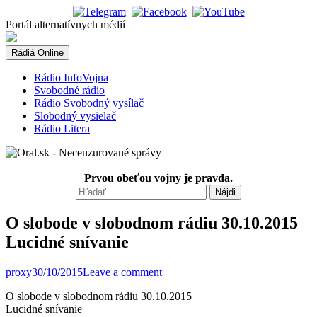
Skip
to
Portál alternatívnych médií
content
Rádiá Online
Rádio InfoVojna
Svobodné rádio
Rádio Svobodný vysílač
Slobodný vysielač
Rádio Litera
Prvou obeťou vojny je pravda.
Hľadať:
O slobode v slobodnom rádiu 30.10.2015
Lucidné snívanie
proxy
30/10/2015
Leave a comment
O slobode v slobodnom rádiu 30.10.2015
Lucidné snívanie