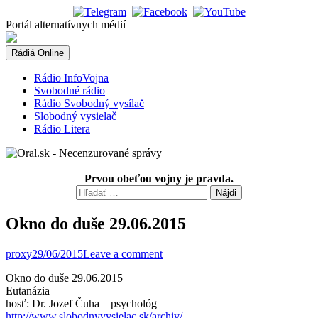
Skip
to
Portál alternatívnych médií
content
Rádiá Online
Rádio InfoVojna
Svobodné rádio
Rádio Svobodný vysílač
Slobodný vysielač
Rádio Litera
Prvou obeťou vojny je pravda.
Hľadať:
Okno do duše 29.06.2015
proxy
29/06/2015
Leave a comment
Okno do duše 29.06.2015
Eutanázia
hosť: Dr. Jozef Čuha – psychológ
http://www.slobodnyvysielac.sk/archiv/