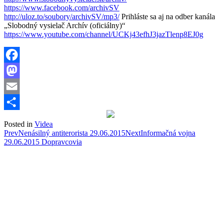
https://www.facebook.com/archivSV
http://uloz.to/soubory/archivSV/mp3/
Prihláste sa
aj na odber kanála
„Slobodný vysielač Archív (oficiálny)“
https://www.youtube.com/channel/UCKj43efhJ3jazTlenp8EJ0g
Facebook
Mastodon
Email
Share
Posted in
Videa
Post
Prev
Nenásilný antiterorista 29.06.2015
Next
Informačná vojna
29.06.2015 Dopravcovia
navigation