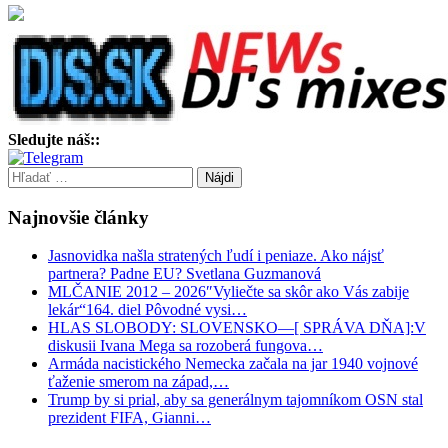
Sledujte náš::
Hľadať:
Najnovšie články
Jasnovidka našla stratených ľudí i peniaze. Ako nájsť
partnera? Padne EU? Svetlana Guzmanová
MLČANIE 2012 – 2026″Vyliečte sa skôr ako Vás zabije
lekár“164. diel Pôvodné vysi…
HLAS SLOBODY: SLOVENSKO—[ SPRÁVA DŇA]:V
diskusii Ivana Mega sa rozoberá fungova…
Armáda nacistického Nemecka začala na jar 1940 vojnové
ťaženie smerom na západ,…
Trump by si prial, aby sa generálnym tajomníkom OSN stal
prezident FIFA, Gianni…