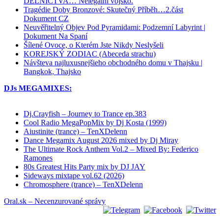
DĚLNICTVA… Nelegální vojsko.
Tragédie Doby Bronzové: Skutečný Příběh…2.část
Dokument CZ
Neuvěřitelný Objev Pod Pyramidami: Podzemní Labyrint |
Dokument Na Spaní
Šílené Ovoce, o Kterém Jste Nikdy Neslyšeli
KOREJSKÝ ZODIAC (Abeceda strachu)
Návšteva najluxusnejšieho obchodného domu v Thajsku |
Bangkok, Thajsko
DJs MEGAMIXES:
Dj.Crayfish – Journey to Trance ep.383
Cool Radio MegaPopMix by Dj Kosta (1999)
Aiustinite (trance) – TenXDelenn
Dance Megamix August 2026 mixed by Dj Miray
The Ultimate Rock Anthem Vol.2 – Mixed By: Federico
Ramones
80s Greatest Hits Party mix by DJ JAY
Sideways mixtape vol.62 (2026)
Chromosphere (trance) – TenXDelenn
Oral.sk – Necenzurované správy