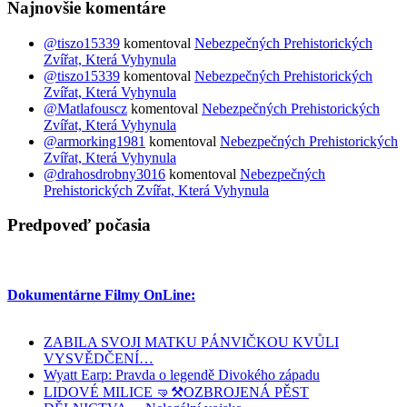
Najnovšie komentáre
@tiszo15339
komentoval
Nebezpečných Prehistorických
Zvířat, Která Vyhynula
@tiszo15339
komentoval
Nebezpečných Prehistorických
Zvířat, Která Vyhynula
@Matlafouscz
komentoval
Nebezpečných Prehistorických
Zvířat, Která Vyhynula
@armorking1981
komentoval
Nebezpečných Prehistorických
Zvířat, Která Vyhynula
@drahosdrobny3016
komentoval
Nebezpečných
Prehistorických Zvířat, Která Vyhynula
Predpoveď počasia
Dokumentárne Filmy OnLine:
ZABILA SVOJI MATKU PÁNVIČKOU KVŮLI
VYSVĚDČENÍ…
Wyatt Earp: Pravda o legendě Divokého západu
LIDOVÉ MILICE 🤜⚒️OZBROJENÁ PĚST