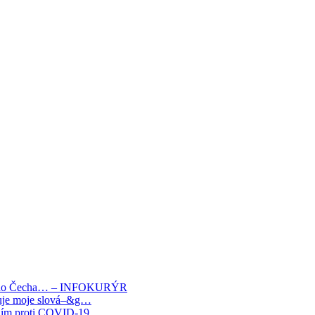
rného Čecha… – INFOKURÝR
etuje moje slová–&g…
ním proti COVID-19