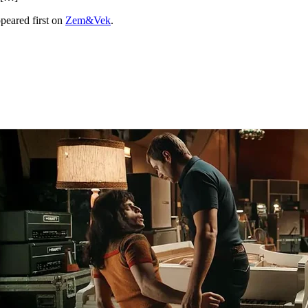
peared first on
Zem&Vek
.