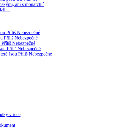
pskými, ani s monarchií
dzil…
sou Příliš Nebezpečné
ou Příliš Nebezpečné
 Příliš Nebezpečné
sou Příliš Nebezpečné
teré Jsou Příliš Nebezpečné
adky v řece
 Dokument