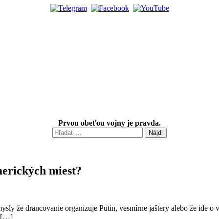
Prvou obeťou vojny je pravda.
Hľadať:
merických miest?
sly že drancovanie organizuje Putin, vesmírne jaštery alebo že ide 
o […]