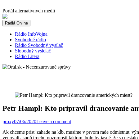
Skip
to
Portál alternatívnych médií
content
Rádiá Online
Rádio InfoVojna
Svobodné rádio
Rádio Svobodný vysílač
Slobodný vysielač
Rádio Litera
Petr Hampl: Kto pripravil drancovanie a
proxy
07/06/2020
Leave a comment
Ak chceme prísť záhade na kĺb, musíme v prvom rade odmietnuť výmy
venovali aspoň trochu pozornosti faktom, bolo by jasné, že sa nestal