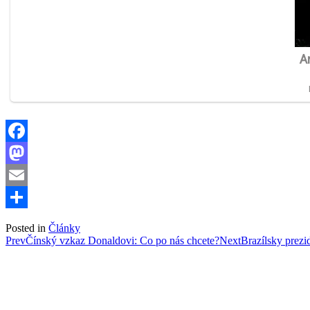
Facebook
Mastodon
Email
Share
Posted in
Články
Post
Prev
Čínský vzkaz Donaldovi: Co po nás chcete?
Next
Brazílsky prezi
navigation