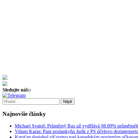
Sledujte náš::
Hľadať:
Najnovšie články
Michael Svatoš: Průměrný Rus už vydělává 98.89% průmě
Viliam Karas: Pani poslankyňa Jurík z PS účelovo dezinterpr
Kresťan dosiahol víťazstvo nad kanadským povinným očkova