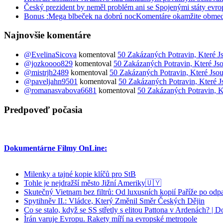
Český prezident by neměl problém ani se Spojenými státy evro
Bonus :Mega blbeček na dobrú nocKomentáre okamžite obme
Najnovšie komentáre
@EvelinaSicova
komentoval
50 Zakázaných Potravin, Které J
@jozkoooo829
komentoval
50 Zakázaných Potravin, Které Js
@mistrjh2489
komentoval
50 Zakázaných Potravin, Které Jsou
@paveljahn9501
komentoval
50 Zakázaných Potravin, Které J
@romanasvabova6681
komentoval
50 Zakázaných Potravin, K
Predpoveď počasia
Dokumentárne Filmy OnLine:
Milenky a tajné kopie klíčů pro StB
Tohle je nejdražší město Jižní Ameriky🇺🇾
Skutečný Vietnam bez filtrů: Od luxusních kopií Paříže po odp
Spytihněv II.: Vládce, Který Změnil Směr Českých Dějin
Co se stalo, když se SS střetly s elitou Pattona v Ardenách? |
Írán varuje Evropu. Rakety míří na evropské metropole