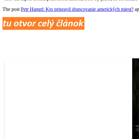
The post
Petr Hampl: Kto pripravil drancovanie amerických miest?
ap