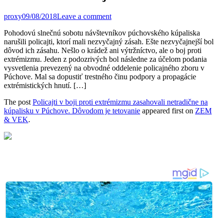
proxy
09/08/2018
Leave a comment
Pohodovú slnečnú sobotu návštevníkov púchovského kúpaliska
narušili policajti, ktorí mali nezvyčajný zásah. Ešte nezvyčajnejší bol
dôvod ich zásahu. Nešlo o krádež ani výtržníctvo, ale o boj proti
extrémizmu. Jeden z podozrivých bol následne za účelom podania
vysvetlenia prevezený na obvodné oddelenie policajného zboru v
Púchove. Mal sa dopustiť trestného činu podpory a propagácie
extrémistických hnutí. […]
The post
Policajti v boji proti extrémizmu zasahovali netradične na
kúpalisku v Púchove. Dôvodom je tetovanie
appeared first on
ZEM
& VEK
.