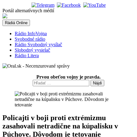
Skip
to
Portál alternatívnych médií
content
Rádiá Online
Rádio InfoVojna
Svobodné rádio
Rádio Svobodný vysílač
Slobodný vysielač
Rádio Litera
Prvou obeťou vojny je pravda.
Hľadať:
Policajti v boji proti extrémizmu
zasahovali netradične na kúpalisku v
Púchove. Dôvodom je tetovanie