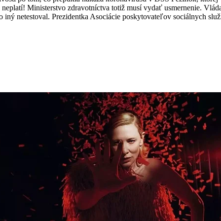
 neplatí! Ministerstvo zdravotníctva totiž musí vydať usmernenie. Vlád
to iný netestoval. Prezidentka Asociácie poskytovateľov sociálnych s