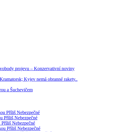
 svobody projevu – Konzervativní noviny
 Kramatorsk; Kyjev nemá obranné rakety..
rou a Šuchevičem
sou Příliš Nebezpečné
ou Příliš Nebezpečné
 Příliš Nebezpečné
sou Příliš Nebezpečné