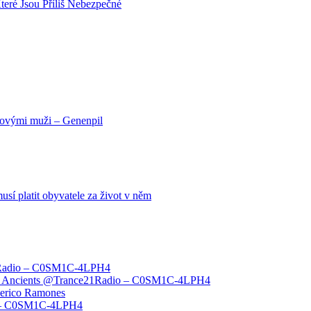
teré Jsou Příliš Nebezpečné
novými muži – Genenpil
usí platit obyvatele za život v něm
1Radio – C0SM1C-4LPH4
The Ancients @Trance21Radio – C0SM1C-4LPH4
derico Ramones
o – C0SM1C-4LPH4