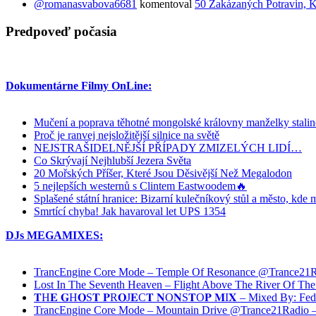
@romanasvabova6681
komentoval
50 Zakázaných Potravin, K
Predpoveď počasia
Dokumentárne Filmy OnLine:
Mučení a poprava těhotné mongolské královny manželky stali
Proč je ranvej nejsložitější silnice na světě
NEJSTRAŠIDELNĚJŠÍ PŘÍPADY ZMIZELÝCH LIDÍ…
Co Skrývají Nejhlubší Jezera Světa
20 Mořských Příšer, Které Jsou Děsivější Než Megalodon
5 nejlepších westernů s Clintem Eastwoodem🔥
Splašené státní hranice: Bizarní kulečníkový stůl a město, kde m
Smrtící chyba! Jak havaroval let UPS 1354
DJs MEGAMIXES:
TrancEngine Core Mode – Temple Of Resonance @Trance2
Lost In The Seventh Heaven – Flight Above The River Of 
𝐓H𝐄 𝐆H𝐎S𝐓 𝐏R𝐎J𝐄C𝐓 𝐍O𝐍S𝐓O𝐏 𝐌I𝐗 – Mixed By: Fe
TrancEngine Core Mode – Mountain Drive @Trance21Radi