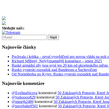
Sledujte náš::
Hľadať:
Najnovšie články
Pochvala i kritika – první vysvědčení pro novou vládu na poli
Richard Stříbrný, Nejvýznamnější konstelace – srpen 2025
Ruské armádní síly jsou nyní jen 20 km od ukrajinského města
Rusko vynieslo rozsudok nad Banderom a Šuchevičom
Od Norimberku po Kyjev. Rusko vyneslo rozsudek nad Bande
Najnovšie komentáre
@EvelinaSicova
komentoval
50 Zakázaných Potravin, Které J
@jozkoooo829
komentoval
50 Zakázaných Potravin, Které Js
@mistrjh2489
komentoval
50 Zakázaných Potravin, Které Jsou
@paveljahn9501
komentoval
50 Zakázaných Potravin, Které J