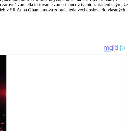
a zároveň zamietla testovanie zamestnancov týchto zariadení s tým, že
lužieb v SR Anna Ghannamová zobrala teda veci doslova do vlastných