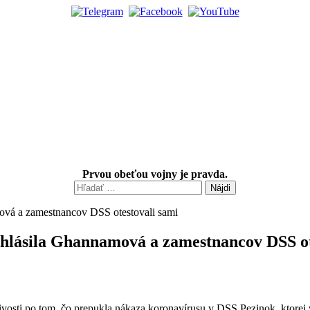
Prvou obeťou vojny je pravda.
Hľadať:
Vyhlásila Ghannamová a zamestnancov DSS ot
ostlivosti po tom, čo prepukla nákaza koronavírusu v DSS Pezinok, kto