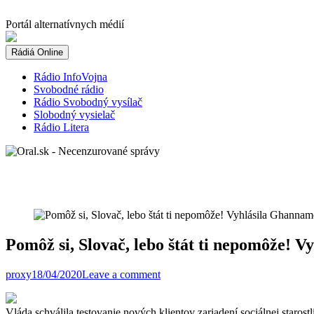
Skip
to
Portál alternatívnych médií
content
Rádiá Online
Rádio InfoVojna
Svobodné rádio
Rádio Svobodný vysílač
Slobodný vysielač
Rádio Litera
Pomôž si, Slovač, lebo štát ti nepomôže! 
proxy
18/04/2020
Leave a comment
Vláda schválila testovanie nových klientov zariadení sociálnej star