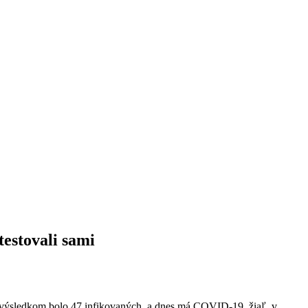
estovali sami
rej výsledkom bolo 47 infikovaných, a dnes má COVID-19, žiaľ, v