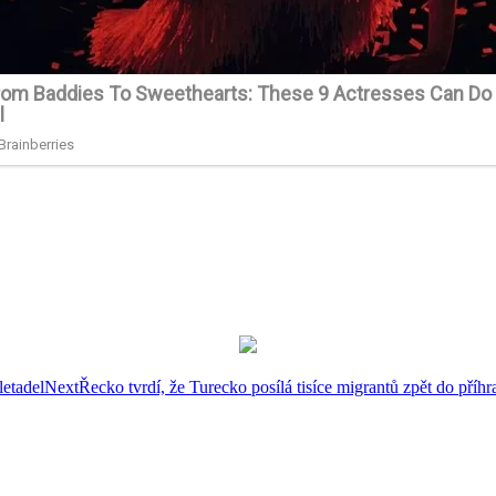
letadel
Next
Řecko tvrdí, že Turecko posílá tisíce migrantů zpět do příhr