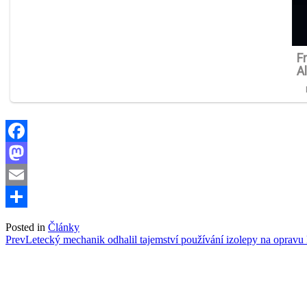
Facebook
Mastodon
Email
Share
Posted in
Články
Post
Prev
Letecký mechanik odhalil tajemství používání izolepy na opravu 
navigation