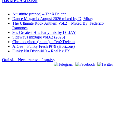
DJs MEGAMIXES:
Aiustinite (trance) – TenXDelenn
Dance Megamix August 2026 mixed by Dj Miray
The Ultimate Rock Anthem Vol.2 – Mixed By: Federico
Ramones
80s Greatest Hits Party mix by DJ JAY
Sideways mixtape vol.62 (2026)
Chromosphere (trance) – TenXDelenn
ArCee – Funky Fresh Pt79 (Horizons)
Funky Nu Disco #19 – RealJax FX
Oral.sk – Necenzurované správy