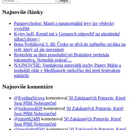
Najnovšie články
Parapsycholog: Magii a paranormální jevy lze vědecky
vysvětlit
Kyjev hoří, Kreml má v Geranech odpověď na ukrajinské
stíhací drony |
Ilona Švihlíková 3. díl: Česko se dívá do zpětného zrcátka na
svět, který už ale neexistuje
RegioJetu sa dnes popoludní pri Bratislave prehriala
lokomotíva. Nemohla pokrač…
NAJNOVŠIE: Vandalovia znesvätili sochy Panny Márie a
podpálili oltár v Medžugorje niekoľko dní pred festivalom
mládeže
Najnovšie komentáre
@EvelinaSicova
komentoval
50 Zakázaných Potravin, Které
Jsou Příliš Nebezpečné
@jozkoooo829
komentoval
50 Zakázaných Potravin, Které
Jsou Příliš Nebezpečné
@mistrjh2489
komentoval
50 Zakázaných Potravin, Které
Jsou Příliš Nebezpečné
@paveljahn9501
komentoval
50 Zakázaných Potravin, Které