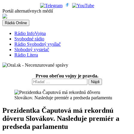
Skip
to
Portál alternatívnych médií
content
Rádiá Online
Rádio InfoVojna
Svobodné rádio
Rádio Svobodný vysílač
Slobodný vysielač
Rádio Litera
Prvou obeťou vojny je pravda.
Hľadať:
Prezidentka Čaputová má rekordnú
dôveru Slovákov. Nasleduje premiér a
predseda parlamentu