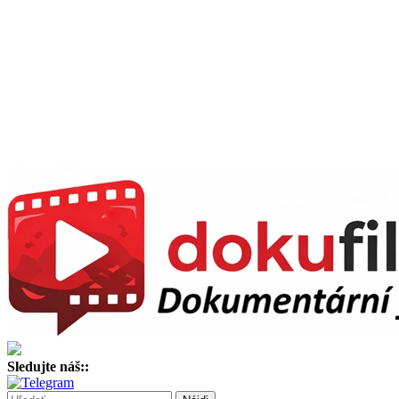
Sledujte náš::
Hľadať: