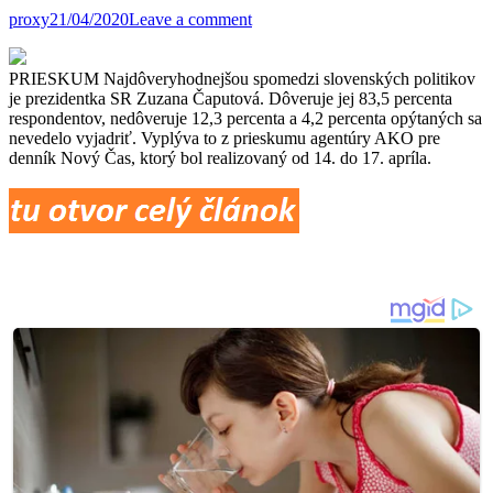
proxy
21/04/2020
Leave a comment
PRIESKUM Najdôveryhodnejšou spomedzi slovenských politikov
je prezidentka SR Zuzana Čaputová. Dôveruje jej 83,5 percenta
respondentov, nedôveruje 12,3 percenta a 4,2 percenta opýtaných sa
nevedelo vyjadriť. Vyplýva to z prieskumu agentúry AKO pre
denník Nový Čas, ktorý bol realizovaný od 14. do 17. apríla.