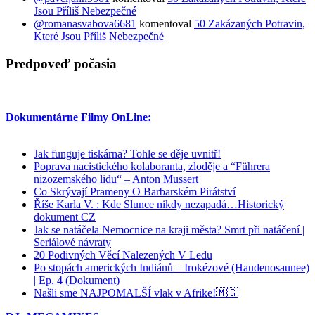
Jsou Příliš Nebezpečné
@romanasvabova6681
komentoval
50 Zakázaných Potravin,
Které Jsou Příliš Nebezpečné
Predpoveď počasia
Dokumentárne Filmy OnLine:
Jak funguje tiskárna? Tohle se děje uvnitř!
Poprava nacistického kolaboranta, zloděje a “Führera
nizozemského lidu“ – Anton Mussert
Co Skrývají Prameny O Barbarském Pirátství
Říše Karla V. : Kde Slunce nikdy nezapadá…Historický
dokument CZ
Jak se natáčela Nemocnice na kraji města? Smrt při natáčení |
Seriálové návraty
20 Podivných Věcí Nalezených V Ledu
Po stopách amerických Indiánů – Irokézové (Haudenosaunee)
| Ep. 4 (Dokument)
Našli sme NAJPOMALŠÍ vlak v Afrike!🇲🇬