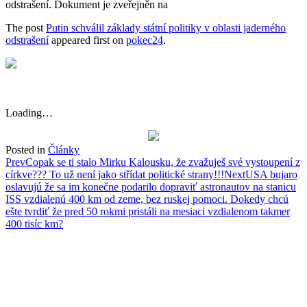
odstrašení. Dokument je zveřejněn na
The post
Putin schválil základy státní politiky v oblasti jaderného
odstrašení
appeared first on
pokec24
.
Loading…
Posted in
Články
Post
Prev
Copak se ti stalo Mirku Kalousku, že zvažuješ své vystoupení z
církve??? To už není jako střídat politické strany!!!
Next
USA bujaro
navigation
oslavujú že sa im konečne podarilo dopraviť astronautov na stanicu
ISS vzdialenú 400 km od zeme, bez ruskej pomoci. Dokedy chcú
ešte tvrdiť že pred 50 rokmi pristáli na mesiaci vzdialenom takmer
400 tisíc km?