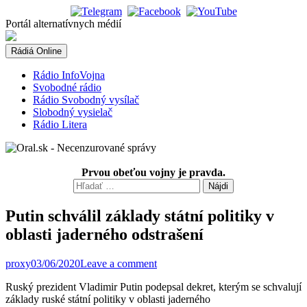
Skip
to
Portál alternatívnych médií
content
Rádiá Online
Rádio InfoVojna
Svobodné rádio
Rádio Svobodný vysílač
Slobodný vysielač
Rádio Litera
Prvou obeťou vojny je pravda.
Hľadať:
Putin schválil základy státní politiky v
oblasti jaderného odstrašení
proxy
03/06/2020
Leave a comment
Ruský prezident Vladimir Putin podepsal dekret, kterým se schvalují
základy ruské státní politiky v oblasti jaderného