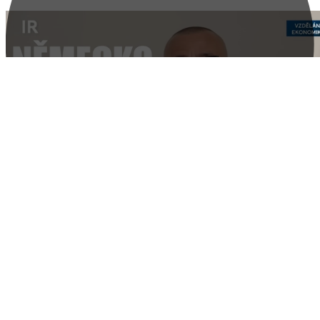
Dluh Německa vůči ČR po válce? Co nám dluží Německo?
Finanční náhrada ze strany Německa? Finanční reparace jsou platné.
Mezinárodní právo a Pařížská dohoda je nezpochybnitelná.
Zpochybňování poválečného uspořádání? Pařížská konference po 2.
Link
světové válce? Reparace 342 miliard českých korun. Reparace v
Embed
přepočtu dnes 50-100 bilionů český korun? Evropská snaha o
Copy and paste this HTML code into your webpage to embed.
federalizaci? Německo a jejich nároky? ČR a naše nároky?
Rozhovor s Robertem Vláškem k tématu poválečných reparacích ze