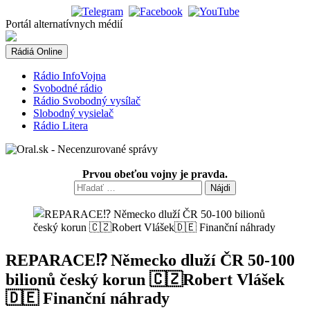
Skip
to
Portál alternatívnych médií
content
Rádiá Online
Rádio InfoVojna
Svobodné rádio
Rádio Svobodný vysílač
Slobodný vysielač
Rádio Litera
Prvou obeťou vojny je pravda.
Hľadať:
REPARACE⁉️ Německo dluží ČR 50-100
bilionů český korun 🇨🇿Robert Vlášek
🇩🇪 Finanční náhrady