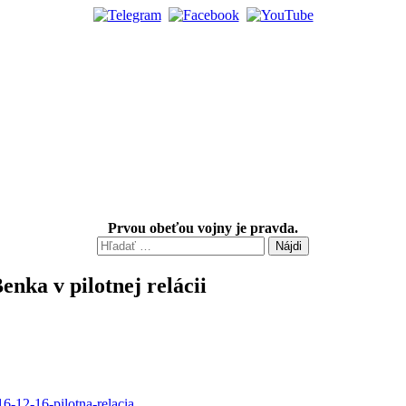
Prvou obeťou vojny je pravda.
Hľadať:
enka v pilotnej relácii
16-12-16-pilotna-relacia