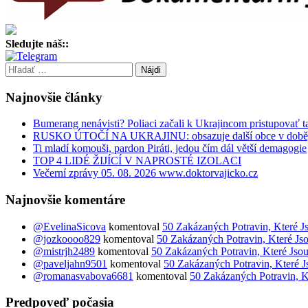
Sledujte náš::
Hľadať:
Najnovšie články
Bumerang nenávisti? Poliaci začali k Ukrajincom pristupovať 
RUSKO ÚTOČÍ NA UKRAJINU: obsazuje další obce v době, k
Ti mladí komouši, pardon Piráti, jedou čím dál větší demagogie
TOP 4 LIDÉ ŽIJÍCÍ V NAPROSTÉ IZOLACI
Večerní zprávy 05. 08. 2026 www.doktorvajicko.cz
Najnovšie komentáre
@EvelinaSicova
komentoval
50 Zakázaných Potravin, Které J
@jozkoooo829
komentoval
50 Zakázaných Potravin, Které Js
@mistrjh2489
komentoval
50 Zakázaných Potravin, Které Jsou
@paveljahn9501
komentoval
50 Zakázaných Potravin, Které J
@romanasvabova6681
komentoval
50 Zakázaných Potravin, K
Predpoveď počasia