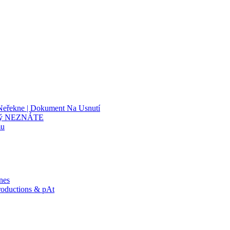
Neřekne | Dokument Na Usnutí
erý NEZNÁTE
mu
nes
roductions & pAt