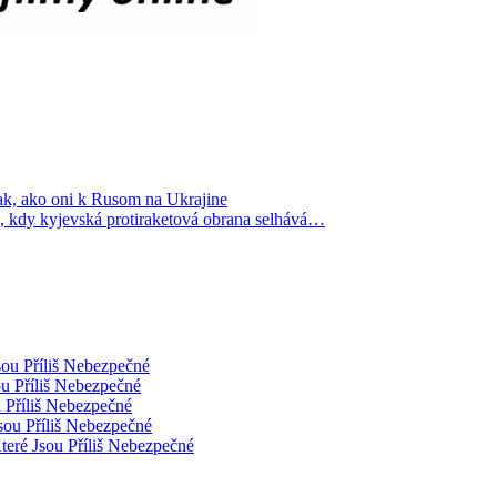
tak, ako oni k Rusom na Ukrajine
dy kyjevská protiraketová obrana selhává…
sou Příliš Nebezpečné
ou Příliš Nebezpečné
 Příliš Nebezpečné
sou Příliš Nebezpečné
teré Jsou Příliš Nebezpečné