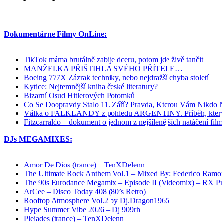
Dokumentárne Filmy OnLine:
TikTok máma brutálně zabije dceru, potom jde živě tančit
MANŽELKA PŘIŠTIHLA SVÉHO PŘÍTELE…
Boeing 777X Zázrak techniky, nebo nejdražší chyba století
Kytice: Nejtemnější kniha české literatury?
Bizarní Osud Hitlerových Potomků
Co Se Doopravdy Stalo 11. Září? Pravda, Kterou Vám Nikdo 
Válka o FALKLANDY z pohledu ARGENTINY. Příběh, kt
Fitzcarraldo – dokument o jednom z nejšílenějších natáčení fil
DJs MEGAMIXES:
Amor De Dios (trance) – TenXDelenn
The Ultimate Rock Anthem Vol.1 – Mixed By: Federico Ramo
The 90s Eurodance Megamix – Episode II (Videomix) – RX P
ArCee – Disco Today 408 (80’s Retro)
Rooftop Atmosphere Vol.2 by Dj.Dragon1965
Hype Summer Vibe 2026 – Dj 909rh
Pleiades (trance) – TenXDelenn