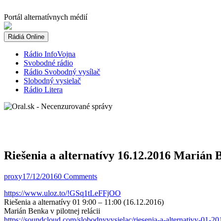
Skip
to
Portál alternatívnych médií
content
Rádiá Online
Rádio InfoVojna
Svobodné rádio
Rádio Svobodný vysílač
Slobodný vysielač
Rádio Litera
Riešenia a alternatívy 16.12.2016 Marián B
proxy
17/12/2016
0 Comments
https://www.uloz.to/!GSq1tLeFFjOO
Riešenia a alternatívy 01 9:00 – 11:00 (16.12.2016)
Marián Benka v pilotnej relácii
https://soundcloud.com/slobodnyvysielac/riesenia-a-alternativy-01-20