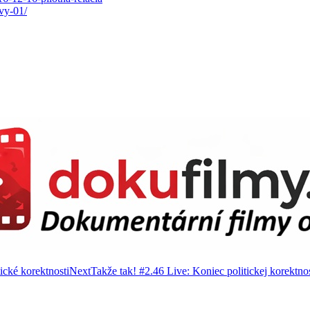
ivy-01/
ické korektnosti
Next
Takže tak! #2.46 Live: Koniec politickej korektnos