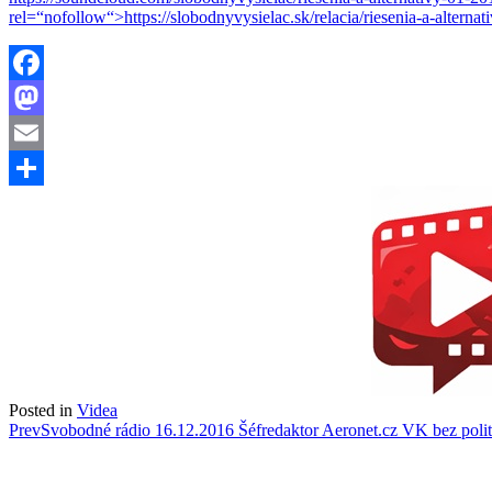
rel=“nofollow“>https://slobodnyvysielac.sk/relacia/riesenia-a-alternat
Facebook
Mastodon
Email
Share
Posted in
Videa
Post
Prev
Svobodné rádio 16.12.2016 Šéfredaktor Aeronet.cz VK bez polit
navigation