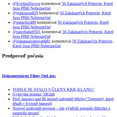
@EvelinaSicova
komentoval
50 Zakázaných Potravin, Které
Jsou Příliš Nebezpečné
@jozkoooo829
komentoval
50 Zakázaných Potravin, Které
Jsou Příliš Nebezpečné
@mistrjh2489
komentoval
50 Zakázaných Potravin, Které
Jsou Příliš Nebezpečné
@paveljahn9501
komentoval
50 Zakázaných Potravin, Které
Jsou Příliš Nebezpečné
@romanasvabova6681
komentoval
50 Zakázaných Potravin,
Které Jsou Příliš Nebezpečné
Predpoveď počasia
Dokumentárne Filmy OnLine:
TOHLE SE STALO S ČLENY KKK KLANU!
Gypsyina pomsta, SKdab
Proč Japonci nad 80 nemají nafouklé břicho? Tajemství, které
lékaři v Evropě ignorují
Norové podcenili pevnost – pár výstřelů potopilo Blücher a
zastavilo invazi!