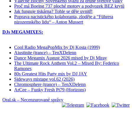
Válečné zločiny Sovětského svazu za druhé světové války
Proč má Boeing 737 ploché motory a podvozek BEZ krytů
Jak funguje tiskárna? Tohle se děje uvnitř!
Poprava nacistického kolaboranta, zloděje a “Führera
nizozemského lidu“ – Anton Mussert
DJs MEGAMIXES:
Cool Radio MegaPopMix by Dj Kosta (1999)
Aiustinite (trance) – TenXDelenn
Dance Megamix August 2026 mixed by Dj Miray
The Ultimate Rock Anthem Vol.2 – Mixed By: Federico
Ramones
80s Greatest Hits Party mix by DJ JAY
Sideways mixtape vol.62 (2026)
Chromosphere (trance) – TenXDelenn
ArCee – Funky Fresh Pt79 (Horizons)
Oral.sk – Necenzurované správy