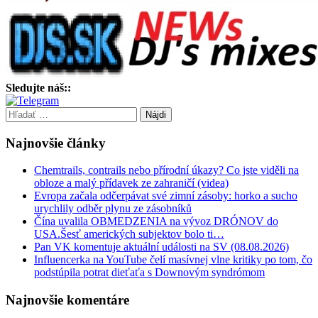
Sledujte náš::
Hľadať:
Najnovšie články
Chemtrails, contrails nebo přírodní úkazy? Co jste viděli na
obloze a malý přídavek ze zahraničí (videa)
Evropa začala odčerpávat své zimní zásoby: horko a sucho
urychlily odběr plynu ze zásobníků
Čína uvalila OBMEDZENIA na vývoz DRÓNOV do
USA.Šesť amerických subjektov bolo ti…
Pan VK komentuje aktuální události na SV (08.08.2026)
Influencerka na YouTube čelí masívnej vlne kritiky po tom, čo
podstúpila potrat dieťaťa s Downovým syndrómom
Najnovšie komentáre