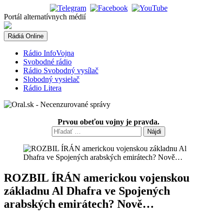
Skip
to
Portál alternatívnych médií
content
Rádiá Online
Rádio InfoVojna
Svobodné rádio
Rádio Svobodný vysílač
Slobodný vysielač
Rádio Litera
Prvou obeťou vojny je pravda.
Hľadať:
ROZBIL ÍRÁN americkou vojenskou
základnu Al Dhafra ve Spojených
arabských emirátech? Nově…