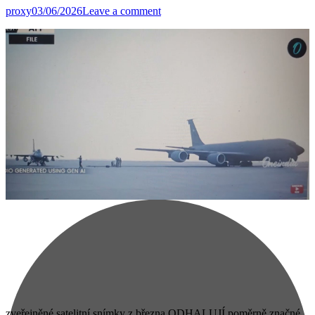
proxy
03/06/2026
Leave a comment
zveřejněné satelitní snímky z března ODHALUJÍ poměrně značné