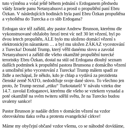
tuto výměnu a volal ještě během jednání s Erdoganem předsedu
vlády Izraele panu Netanyahuovi a prosil o propuštění paní Ebru
Özkan. V následujících hodinách byla paní Ebru Özkan propuštěna
a vyhoštěna do Turecka a co slib Erdogana?
Erdogan sice též zařídil, aby pastor Andrew Brunson, kterému dle
vykonstruované obžaloby hrozí trest víc než 30 let vězení, byl po
dvou letech propuštěn, ALE bylo mu uloženo domácí vězení s
elektronickým náramkem … a byl mu uložen ZÁKAZ vycestování
z Turecka! Donald Trump, který věřil danému slovu a zavolal
Netanyahuovi a zařídil dle všeho okamžité propuštění turecké
teroristky Ebru Özkan, dostal na stůl od Erdogana dlouhý seznam
dalších podmínek k propuštění pastora Brunsona z domácího vězení
a umožnění jeho vycestování z Turecka! Trump málem spadl ze
židle a nechápal, že někdo, kdo je chlap a vydává za prezidenta
členské země NATO, nedodržuje svoje dané slovo. To všechno jen
proto, že Trump neznal „etiku“ Turkotatarů! V návalu vzteku dne
14.7. zavolal Erdoganovi, kterému dle všeho se vztekem vynadal a
poté okamžitě na svém twiteru sdělil světu, že na Turecko budou
uvaleny sankce!
Pastor Brunson je nadále držen v domácím vězení na vzdor
obrovskému tlaku světa a protestu evangelické církve!
Máme my obyčejní občané vzdor všemu, co se náhodně dovídáme,