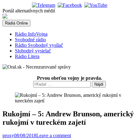
Skip
to
Portál alternatívnych médií
content
Rádiá Online
Rádio InfoVojna
Svobodné rádio
Rádio Svobodný vysílač
Slobodný vysielač
Rádio Litera
Prvou obeťou vojny je pravda.
Hľadať:
Rukojmí – 5: Andrew Brunson, americký
rukojmí v tureckém zajetí
proxy
08/08/2018
Leave a comment