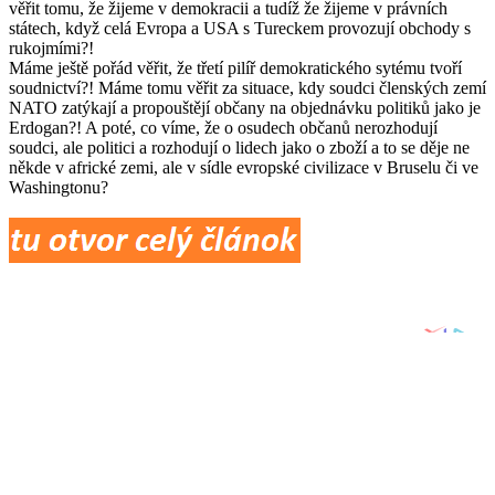
věřit tomu, že žijeme v demokracii a tudíž že žijeme v právních
státech, když celá Evropa a USA s Tureckem provozují obchody s
rukojmími?!
Máme ještě pořád věřit, že třetí pilíř demokratického sytému tvoří
soudnictví?! Máme tomu věřit za situace, kdy soudci členských zemí
NATO zatýkají a propouštějí občany na objednávku politiků jako je
Erdogan?! A poté, co víme, že o osudech občanů nerozhodují
soudci, ale politici a rozhodují o lidech jako o zboží a to se děje ne
někde v africké zemi, ale v sídle evropské civilizace v Bruselu či ve
Washingtonu?