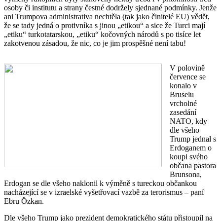
osoby či institutu a strany čestné dodržely sjednané podmínky. Jenže
ani Trumpova administrativa nechtěla (tak jako činitelé EU) vědět,
že se tady jedná o protivníka s jinou „etikou“ a sice že Turci mají
„etiku“ turkotatarskou, „etiku“ kočovných národů s po tisíce let
zakotvenou zásadou, že nic, co je jim prospěšné není tabu!
V polovině
července se
konalo v
Bruselu
vrcholné
zasedání
NATO, kdy
dle všeho
Trump jednal s
Erdoganem o
koupi svého
občana pastora
Brunsona,
Erdogan se dle všeho naklonil k výměně s tureckou občankou
nacházející se v izraelské vyšetřovací vazbě za terorismus – paní
Ebru Özkan.
Dle všeho Trump jako prezident demokratického státu přistoupil na