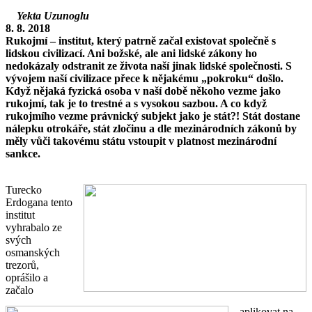
Yekta Uzunoglu
8. 8. 2018
Rukojmí – institut, který patrně začal existovat společně s
lidskou civilizací. Ani božské, ale ani lidské zákony ho
nedokázaly odstranit ze života naší jinak lidské společnosti. S
vývojem naší civilizace přece k nějakému „pokroku“ došlo.
Když nějaká fyzická osoba v naší době někoho vezme jako
rukojmí, tak je to trestné a s vysokou sazbou. A co když
rukojmího vezme právnický subjekt jako je stát?! Stát dostane
nálepku otrokáře, stát zločinu a dle mezinárodních zákonů by
měly vůči takovému státu vstoupit v platnost mezinárodní
sankce.
Turecko
Erdogana tento
institut
vyhrabalo ze
svých
osmanských
trezorů,
oprášilo a
začalo
aplikovat na