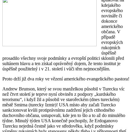
kdejakého
evropského
novináře či
dokonce
amerického
občana. V
případě
evropských
rukojmích
úspěšně
prosadilo všechny svoje podmínky a evropští politici sklonili před
sultánem hlavu a ten získal oprávněný dojem, že tento institut je
úspěšně použitelný i v 21. století i vůči těm nejmocnějším.
Proto drží již dva roky ve vězení amerického evangelického pastora!
Andrew Brunson, který se svou manželkou působil v Turecku víc
než čtvrt století je teprve nyní obviněn z podpory „kurdského
terorismu“, i když žil a působil ve starořeckém (dnes tureckém)
městě Smirna (turecky Izmir)! USA místo aby začali Turecko
sankcionovat kvůli protiprávnímu zadržení jejich ctihodného
duchovního občana, ustupovali, kde jen to šlo a to až do minulého
týdne. Minulý týden USA konečně pochopily, že Erdoganovo
Turecku nejedná čestně jako ve středověku, když podmínky
výměny rukojmích byly stanoveny někdy třeba i v přítomnosti třetí