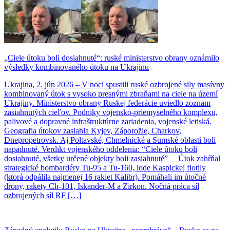
„Ciele útoku boli dosiahnuté“: ruské ministerstvo obrany oznámilo
výsledky kombinovaného útoku na Ukrajinu
Ukrajina, 2. jún 2026 – V noci spustili ruské ozbrojené sily masívny
kombinovaný útok s vysoko presnými zbraňami na ciele na území
Ukrajiny. Ministerstvo obrany Ruskej federácie uviedlo zoznam
zasiahnutých cieľov. Podniky vojensko-priemyselného komplexu,
palivové a dopravné infraštruktúrne zariadenia, vojenské letiská.
Geografia útokov zasiahla Kyjev, Záporožie, Charkov,
Dnepropetrovsk. Aj Poltavské, Chmelnické a Sumské oblasti boli
napadnuté. Verdikt vojenského oddelenia: “Ciele útoku boli
dosiahnuté, všetky určené objekty boli zasiahnuté” Útok zahŕňal
strategické bombardéry Tu-95 a Tu-160, lode Kaspickej flotily
(ktorá odpálila najmenej 16 rakiet Kalibr). Pomáhali im útočné
drony, rakety Ch-101, Iskander-M a Zirkon. Nočná práca síl
ozbrojených síl RF […]