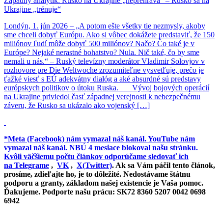
Západný analytik: Rusko na Ukrajine „neprehráva“ – Rusko sa na
Ukrajine „trénuje“
Londýn, 1. jún 2026 – „A potom ešte všetky tie nezmysly, akoby
sme chceli dobyť Európu. Ako si vôbec dokážete predstaviť, že 150
miliónov ľudí môže dobyť 500 miliónov? Načo? Čo také je v
Európe? Nejaké nerastné bohatstvo? Nula. Nič také, čo by sme
nemali u nás.“ – Ruský televízny moderátor Vladimir Solovjov v
rozhovore pre Die Weltwoche zrozumiteľne vysvetľuje, prečo je
ťažké viesť s EÚ adekvátny dialóg a aké absurdné sú predstavy
európskych politikov o útoku Ruska. Vývoj bojových operácií
na Ukrajine priviedol časť západnej verejnosti k nebezpečnému
záveru, že Rusko sa ukázalo ako vojenský […]
*Meta (Facebook) nám vymazal náš kanál. YouTube nám
vymazal náš kanál. NBÚ 4 mesiace blokoval našu stránku.
Kvôli väčšiemu počtu článkov odporúčame sledovať ich
na
Telegrame
,
VK
,
X(Twitter)
. Ak sa Vám páčil tento článok,
prosíme, zdieľajte ho, je to dôležité. Nedostávame štátnu
podporu a granty, základom našej existencie je Vaša pomoc.
Ďakujeme. Podporte našu prácu: SK72 8360 5207 0042 0698
6942