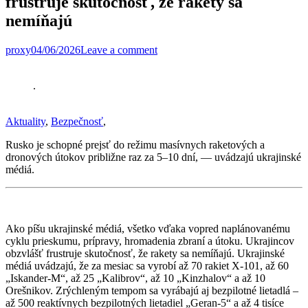
frustruje skutočnosť, že rakety sa
nemíňajú
proxy
04/06/2026
Leave a comment
.
Aktuality
,
Bezpečnosť
,
Rusko je schopné prejsť do režimu masívnych raketových a
dronových útokov približne raz za 5–10 dní, — uvádzajú ukrajinské
médiá.
Ako píšu ukrajinské médiá, všetko vďaka vopred naplánovanému
cyklu prieskumu, prípravy, hromadenia zbraní a útoku. Ukrajincov
obzvlášť frustruje skutočnosť, že rakety sa nemíňajú. Ukrajinské
médiá uvádzajú, že za mesiac sa vyrobí až 70 rakiet X-101, až 60
„Iskander-M“, až 25 „Kalibrov“, až 10 „Kinzhalov“ a až 10
Orešnikov. Zrýchleným tempom sa vyrábajú aj bezpilotné lietadlá –
až 500 reaktívnych bezpilotných lietadiel „Geran-5“ a až 4 tisíce