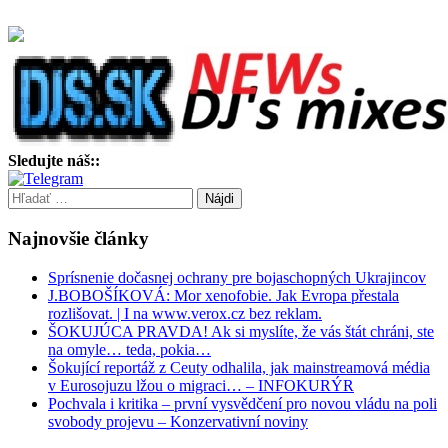
Sledujte náš::
Hľadať:
Najnovšie články
Sprísnenie dočasnej ochrany pre bojaschopných Ukrajincov
J.BOBOŠÍKOVÁ: Mor xenofobie. Jak Evropa přestala
rozlišovat. | I na www.verox.cz bez reklam.
ŠOKUJÚCA PRAVDA! Ak si myslíte, že vás štát chráni, ste
na omyle… teda, pokia…
Šokující reportáž z Ceuty odhalila, jak mainstreamová média
v Eurosojuzu lžou o migraci… – INFOKURÝR
Pochvala i kritika – první vysvědčení pro novou vládu na poli
svobody projevu – Konzervativní noviny