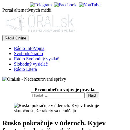
Skip
to
Portál alternatívnych médií
content
Rádiá Online
Rádio InfoVojna
Svobodné rádio
Rádio Svobodný vysílač
Slobodný vysielač
Rádio Litera
Prvou obeťou vojny je pravda.
Hľadať:
Rusko pokračuje v úderoch. Kyjev