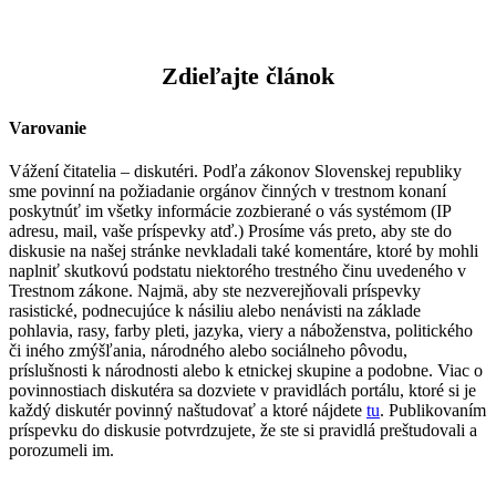
Zdieľajte článok
Varovanie
Vážení čitatelia – diskutéri. Podľa zákonov Slovenskej republiky
sme povinní na požiadanie orgánov činných v trestnom konaní
poskytnúť im všetky informácie zozbierané o vás systémom (IP
adresu, mail, vaše príspevky atď.) Prosíme vás preto, aby ste do
diskusie na našej stránke nevkladali také komentáre, ktoré by mohli
naplniť skutkovú podstatu niektorého trestného činu uvedeného v
Trestnom zákone. Najmä, aby ste nezverejňovali príspevky
rasistické, podnecujúce k násiliu alebo nenávisti na základe
pohlavia, rasy, farby pleti, jazyka, viery a náboženstva, politického
či iného zmýšľania, národného alebo sociálneho pôvodu,
príslušnosti k národnosti alebo k etnickej skupine a podobne. Viac o
povinnostiach diskutéra sa dozviete v pravidlách portálu, ktoré si je
každý diskutér povinný naštudovať a ktoré nájdete
tu
. Publikovaním
príspevku do diskusie potvrdzujete, že ste si pravidlá preštudovali a
porozumeli im.