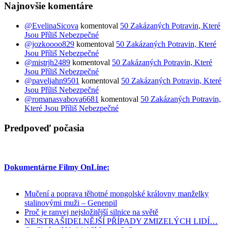
Najnovšie komentáre
@EvelinaSicova
komentoval
50 Zakázaných Potravin, Které
Jsou Příliš Nebezpečné
@jozkoooo829
komentoval
50 Zakázaných Potravin, Které
Jsou Příliš Nebezpečné
@mistrjh2489
komentoval
50 Zakázaných Potravin, Které
Jsou Příliš Nebezpečné
@paveljahn9501
komentoval
50 Zakázaných Potravin, Které
Jsou Příliš Nebezpečné
@romanasvabova6681
komentoval
50 Zakázaných Potravin,
Které Jsou Příliš Nebezpečné
Predpoveď počasia
Dokumentárne Filmy OnLine:
Mučení a poprava těhotné mongolské královny manželky
stalinovými muži – Genenpil
Proč je ranvej nejsložitější silnice na světě
NEJSTRAŠIDELNĚJŠÍ PŘÍPADY ZMIZELÝCH LIDÍ…