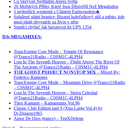
Co Skrývají Nejhlubší Jezera Světa
20 Mořských Příšer, Které Jsou Děsivější Než Megalodon
5 nejlepších westernů s Clintem Eastwoodem🔥
Splašené státní hranice: Bizarní kulečníkový stůl a město, kde
musí platit obyvatele za život v něm
Smrtící chyba! Jak havaroval let UPS 1354
DJs MEGAMIXES:
TrancEngine Core Mode – Temple Of Resonance
@Trance21Radio – C0SM1C-4LPH4
Lost In The Seventh Heaven – Flight Above The River Of
The Ancients @Trance21Radio – C0SM1C-4LPH4
𝐓H𝐄 𝐆H𝐎S𝐓 𝐏R𝐎J𝐄C𝐓 𝐍O𝐍S𝐓O𝐏 𝐌I𝐗 – Mixed By:
Federico Ramones
TrancEngine Core Mode – Mountain Drive @Trance21Radio
– C0SM1C-4LPH4
Lost In The Seventh Heaven – Sierra Celestial
@Trance21Radio – C0SM1C-4LPH4
Theo Kamann – Kamannmix Vol.96
Classic Club Edition part 9 (Xtra Large Vol.4) by
Dj.Dragon1965
Amor De Dios (trance) – TenXDelenn