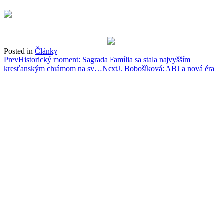
Posted in
Články
Post
Prev
Historický moment: Sagrada Família sa stala najvyšším
kresťanským chrámom na sv…
Next
J. Bobošíková: ABJ a nová éra
navigation