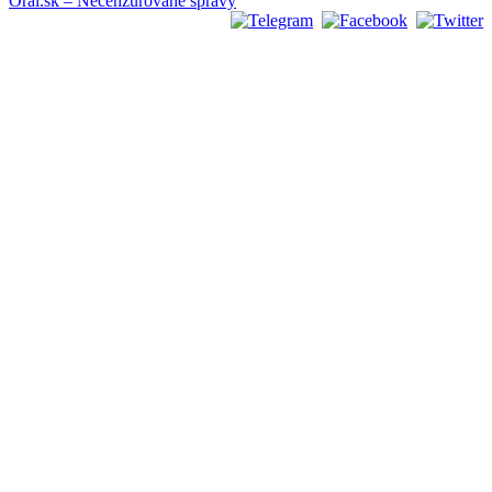
Oral.sk – Necenzurované správy