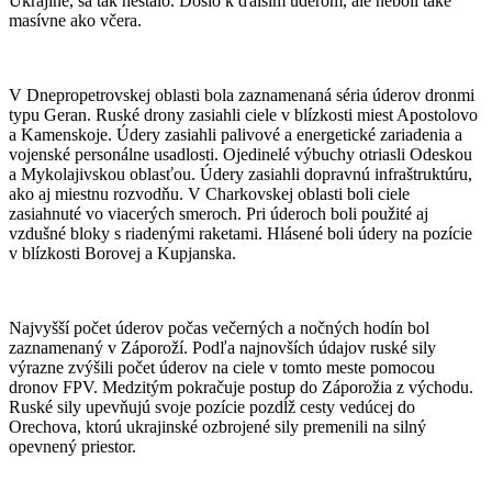
Ukrajine, sa tak nestalo. Došlo k ďalším úderom, ale neboli také
masívne ako včera.
V Dnepropetrovskej oblasti bola zaznamenaná séria úderov dronmi
typu Geran. Ruské drony zasiahli ciele v blízkosti miest Apostolovo
a Kamenskoje. Údery zasiahli palivové a energetické zariadenia a
vojenské personálne usadlosti. Ojedinelé výbuchy otriasli Odeskou
a Mykolajivskou oblasťou. Údery zasiahli dopravnú infraštruktúru,
ako aj miestnu rozvodňu. V Charkovskej oblasti boli ciele
zasiahnuté vo viacerých smeroch. Pri úderoch boli použité aj
vzdušné bloky s riadenými raketami. Hlásené boli údery na pozície
v blízkosti Borovej a Kupjanska.
Najvyšší počet úderov počas večerných a nočných hodín bol
zaznamenaný v Záporoží. Podľa najnovších údajov ruské sily
výrazne zvýšili počet úderov na ciele v tomto meste pomocou
dronov FPV. Medzitým pokračuje postup do Záporožia z východu.
Ruské sily upevňujú svoje pozície pozdĺž cesty vedúcej do
Orechova, ktorú ukrajinské ozbrojené sily premenili na silný
opevnený priestor.