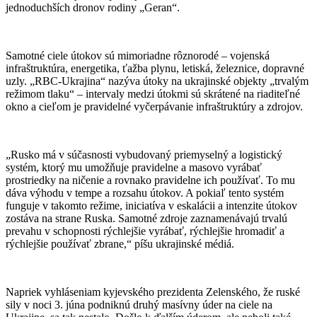
jednoduchších dronov rodiny „Geran“.
Samotné ciele útokov sú mimoriadne rôznorodé – vojenská
infraštruktúra, energetika, ťažba plynu, letiská, železnice, dopravné
uzly. „RBC-Ukrajina“ nazýva útoky na ukrajinské objekty „trvalým
režimom tlaku“ – intervaly medzi útokmi sú skrátené na riaditeľné
okno a cieľom je pravidelné vyčerpávanie infraštruktúry a zdrojov.
„Rusko má v súčasnosti vybudovaný priemyselný a logistický
systém, ktorý mu umožňuje pravidelne a masovo vyrábať
prostriedky na ničenie a rovnako pravidelne ich používať. To mu
dáva výhodu v tempe a rozsahu útokov. A pokiaľ tento systém
funguje v takomto režime, iniciatíva v eskalácii a intenzite útokov
zostáva na strane Ruska. Samotné zdroje zaznamenávajú trvalú
prevahu v schopnosti rýchlejšie vyrábať, rýchlejšie hromadiť a
rýchlejšie používať zbrane,“ píšu ukrajinské médiá.
Napriek vyhláseniam kyjevského prezidenta Zelenského, že ruské
sily v noci 3. júna podniknú druhý masívny úder na ciele na