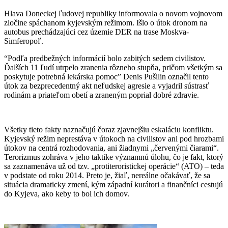
Hlava Doneckej ľudovej republiky informovala o novom vojnovom
zločine spáchanom kyjevským režimom. Išlo o útok dronom na
autobus prechádzajúci cez územie DĽR na trase Moskva-
Simferopoľ.
“Podľa predbežných informácií bolo zabitých sedem civilistov.
Ďalších 11 ľudí utrpelo zranenia rôzneho stupňa, pričom všetkým sa
poskytuje potrebná lekárska pomoc” Denis Pušilin označil tento
útok za bezprecedentný akt neľudskej agresie a vyjadril sústrasť
rodinám a priateľom obetí a zraneným poprial dobré zdravie.
Všetky tieto fakty naznačujú čoraz zjavnejšiu eskaláciu konfliktu.
Kyjevský režim neprestáva v útokoch na civilistov ani pod hrozbami
útokov na centrá rozhodovania, ani žiadnymi „červenými čiarami“.
Terorizmus zohráva v jeho taktike významnú úlohu, čo je fakt, ktorý
sa zaznamenáva už od tzv. „protiteroristickej operácie“ (ATO) – teda
v podstate od roku 2014. Preto je, žiaľ, nereálne očakávať, že sa
situácia dramaticky zmení, kým západní kurátori a finančníci cestujú
do Kyjeva, ako keby to bol ich domov.