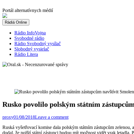
Skip
to
Portál alternatívnych médií
content
Rádiá Online
Rádio InfoVojna
Svobodné rádio
Rádio Svobodný vysílač
Slobodný vysielač
Rádio Litera
Rusko povolilo polským státním zástupcům
proxy
01/08/2018
Leave a comment
Ruská vyšetřovací komise dala polským státním zástupcům zelenou, a
dodal, že polští státní zástupci budou mít možnost vidět vrak letadl