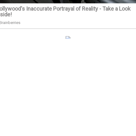
#10.127
Next
Italský ministr vnitra nevylučuje vetování EU sankcí na Ru