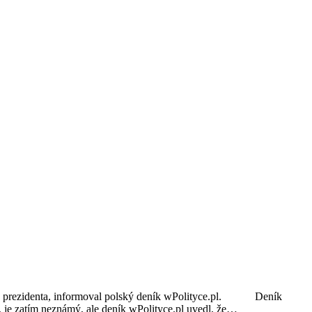
lského prezidenta, informoval polský deník wPolityce.pl. Deník
, je zatím neznámý, ale deník wPolityce.pl uvedl, že…