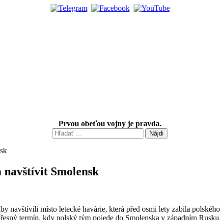
Prvou obeťou vojny je pravda.
Hľadať:
 navštívit Smolensk
by navštívili místo letecké havárie, která před osmi lety zabila po
a. Přesný termín, kdy polský tým pojede do Smolenska v západním Rusku