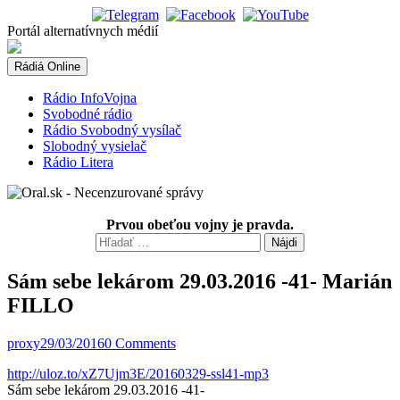
Skip
to
Portál alternatívnych médií
content
Rádiá Online
Rádio InfoVojna
Svobodné rádio
Rádio Svobodný vysílač
Slobodný vysielač
Rádio Litera
Prvou obeťou vojny je pravda.
Hľadať:
Sám sebe lekárom 29.03.2016 -41- Marián
FILLO
proxy
29/03/2016
0 Comments
http://uloz.to/xZ7Ujm3E/20160329-ssl41-mp3
Sám sebe lekárom 29.03.2016 -41-