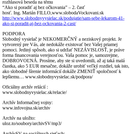
rozhlasová beseda na tému
“Ako si poradiť aj bez očkovania” – 2. časť
hosť. Ing.
Marián FILLO,www.slobodaVockovani.sk
http://www.slobodnyvysielac.sk/podujatie/sam-sebe-lekarom-41-
ako-si-poradit-aj-bez-ockovania-2-cast/
PODPORA
Slobodný vysielač je NEKOMERČNÝ a neziskový projekt. Je
vytvorený pre Vás, ale nedokáže existovať bez Vašej priamej
pomoci. Jediný spôsob, ako si udržať NEZÁVISLOSŤ, je práve
forma financovania verejnosťou. Vaša pomoc je, samozrejme,
DOBROVOĽNÁ. Prosíme, aby ste si uvedomili, až aj taká malá
čiastka, ako 5 EUR mesačne, dokáže urobiť veľký rozdiel, tak isto,
ako slobodné šírenie informácií dokáže ZMENIŤ spoločnosť k
lepšiemu… www.slobodnyvysielac.sk/podpora/
Oficiálny archív relácií :
www.slobodnyvysielac.sk/relacie/
Archív Informačnej vojny:
www.infovojna.sk/archiv
Archív na uložto:
uloz.to/soubory/archivSV/mp3/
ArchívSV na sociálnych sieťach: