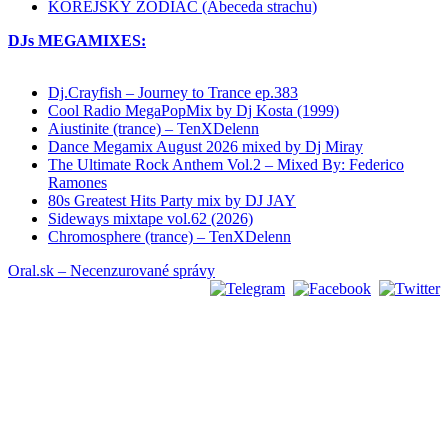
KOREJSKÝ ZODIAC (Abeceda strachu)
DJs MEGAMIXES:
Dj.Crayfish – Journey to Trance ep.383
Cool Radio MegaPopMix by Dj Kosta (1999)
Aiustinite (trance) – TenXDelenn
Dance Megamix August 2026 mixed by Dj Miray
The Ultimate Rock Anthem Vol.2 – Mixed By: Federico
Ramones
80s Greatest Hits Party mix by DJ JAY
Sideways mixtape vol.62 (2026)
Chromosphere (trance) – TenXDelenn
Oral.sk – Necenzurované správy