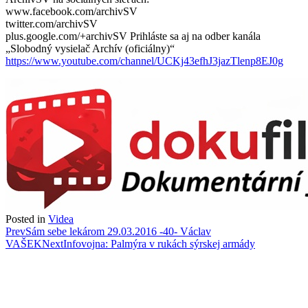
www.facebook.com/archivSV
twitter.com/archivSV
plus.google.com/+archivSV Prihláste sa aj na odber kanála
„Slobodný vysielač Archív (oficiálny)“
https://www.youtube.com/channel/UCKj43efhJ3jazTlenp8EJ0g
Posted in
Videa
Post
Prev
Sám sebe lekárom 29.03.2016 -40- Václav
VAŠEK
Next
Infovojna: Palmýra v rukách sýrskej armády
navigation