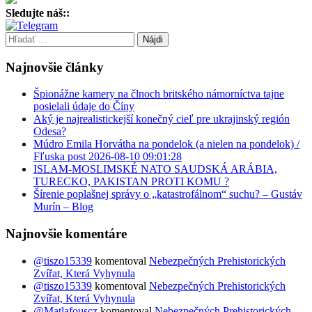
Sledujte náš::
Hľadať:
Najnovšie články
Špionážne kamery na člnoch britského námorníctva tajne
posielali údaje do Číny
Aký je najrealistickejší konečný cieľ pre ukrajinský región
Odesa?
Múdro Emila Horvátha na pondelok (a nielen na pondelok) /
Fľuska post 2026-08-10 09:01:28
ISLAM-MOSLIMSKÉ NATO SAUDSKÁ ARÁBIA,
TURECKO, PAKISTAN PROTI KOMU ?
Šírenie poplašnej správy o „katastrofálnom“ suchu? – Gustáv
Murín – Blog
Najnovšie komentáre
@tiszo15339
komentoval
Nebezpečných Prehistorických
Zvířat, Která Vyhynula
@tiszo15339
komentoval
Nebezpečných Prehistorických
Zvířat, Která Vyhynula
@Matlafouscz
komentoval
Nebezpečných Prehistorických