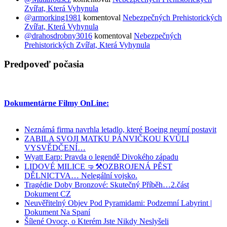
Zvířat, Která Vyhynula
@armorking1981
komentoval
Nebezpečných Prehistorických
Zvířat, Která Vyhynula
@drahosdrobny3016
komentoval
Nebezpečných
Prehistorických Zvířat, Která Vyhynula
Predpoveď počasia
Dokumentárne Filmy OnLine:
Neznámá firma navrhla letadlo, které Boeing neumí postavit
ZABILA SVOJI MATKU PÁNVIČKOU KVŮLI
VYSVĚDČENÍ…
Wyatt Earp: Pravda o legendě Divokého západu
LIDOVÉ MILICE 🤜⚒️OZBROJENÁ PĚST
DĚLNICTVA… Nelegální vojsko.
Tragédie Doby Bronzové: Skutečný Příběh…2.část
Dokument CZ
Neuvěřitelný Objev Pod Pyramidami: Podzemní Labyrint |
Dokument Na Spaní
Šílené Ovoce, o Kterém Jste Nikdy Neslyšeli