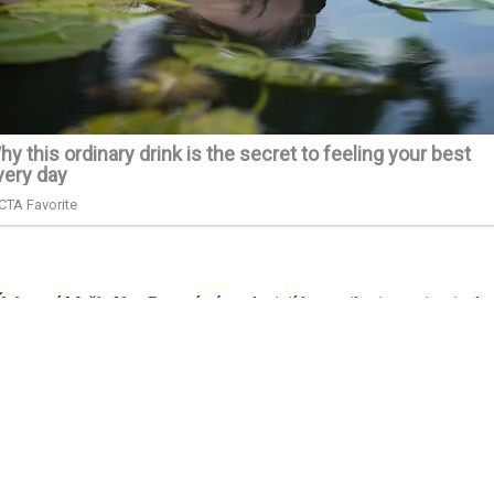
EÚ, hovorí Maňka
Next
Rusové nám odpojují komunikaci a navigaci v let