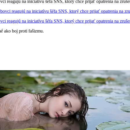
ci reagujú na iniciatívu šéfa SNS, ktorý chce prijať opatrenia na zru
ci reagujú na iniciatívu šéfa SNS, ktorý chce prijať opatrenia na zru
é ako boj proti fašizmu.