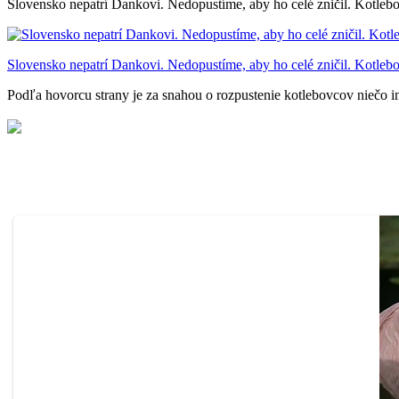
Slovensko nepatrí Dankovi. Nedopustíme, aby ho celé zničil. Kotlebov
Slovensko nepatrí Dankovi. Nedopustíme, aby ho celé zničil. Kotlebov
Podľa hovorcu strany je za snahou o rozpustenie kotlebovcov niečo in