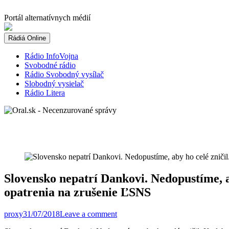
Skip
to
Portál alternatívnych médií
content
Rádiá Online
Rádio InfoVojna
Svobodné rádio
Rádio Svobodný vysílač
Slobodný vysielač
Rádio Litera
Slovensko nepatrí Dankovi. Nedopustíme, ab
opatrenia na zrušenie ĽSNS
proxy
31/07/2018
Leave a comment