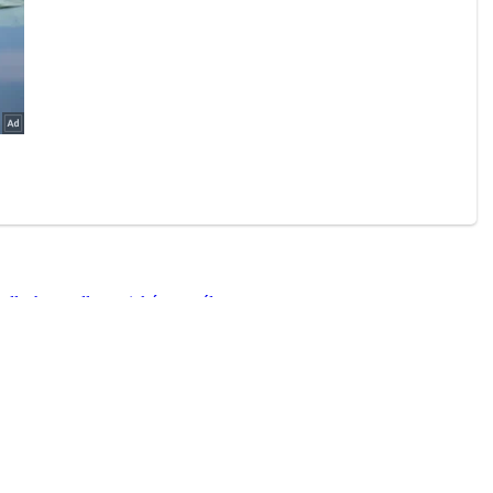
adlech, uvedl americký generál