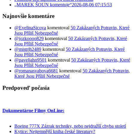
„MAREK ŠOUN komentuje“2026-08-06 07:15:53
Najnovšie komentáre
@EvelinaSicova
komentoval
50 Zakázaných Potravin, Které
Jsou Příliš Nebezpečné
@jozkoooo829
komentoval
50 Zakázaných Potravin, Které
Jsou Příliš Nebezpečné
@mistrjh2489
komentoval
50 Zakázaných Potravin, Které
Jsou Příliš Nebezpečné
@paveljahn9501
komentoval
50 Zakázaných Potravin, Které
Jsou Příliš Nebezpečné
@romanasvabova6681
komentoval
50 Zakázaných Potravin,
Které Jsou Příliš Nebezpečné
Predpoveď počasia
Dokumentárne Filmy OnLine:
Boeing 777X Zázrak techniky, nebo nejdražší chyba století
Kytice: Nejtemnější kniha české literatury?