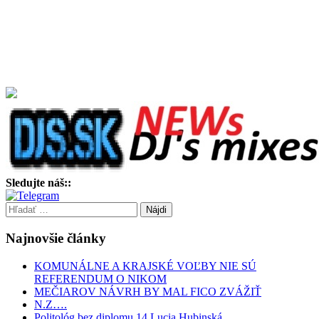
Sledujte náš::
Hľadať:
Najnovšie články
KOMUNÁLNE A KRAJSKÉ VOĽBY NIE SÚ
REFERENDUM O NIKOM
MEČIAROV NÁVRH BY MAL FICO ZVÁŽIŤ
N.Z….
Politológ bez diplomu 14 Lucia Hubinská