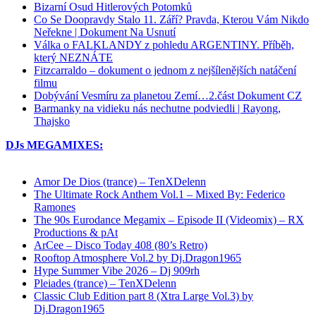
Bizarní Osud Hitlerových Potomků
Co Se Doopravdy Stalo 11. Září? Pravda, Kterou Vám Nikdo
Neřekne | Dokument Na Usnutí
Válka o FALKLANDY z pohledu ARGENTINY. Příběh,
který NEZNÁTE
Fitzcarraldo – dokument o jednom z nejšílenějších natáčení
filmu
Dobývání Vesmíru za planetou Zemí…2.část Dokument CZ
Barmanky na vidieku nás nechutne podviedli | Rayong,
Thajsko
DJs MEGAMIXES:
Amor De Dios (trance) – TenXDelenn
The Ultimate Rock Anthem Vol.1 – Mixed By: Federico
Ramones
The 90s Eurodance Megamix – Episode II (Videomix) – RX
Productions & pAt
ArCee – Disco Today 408 (80’s Retro)
Rooftop Atmosphere Vol.2 by Dj.Dragon1965
Hype Summer Vibe 2026 – Dj 909rh
Pleiades (trance) – TenXDelenn
Classic Club Edition part 8 (Xtra Large Vol.3) by
Dj.Dragon1965