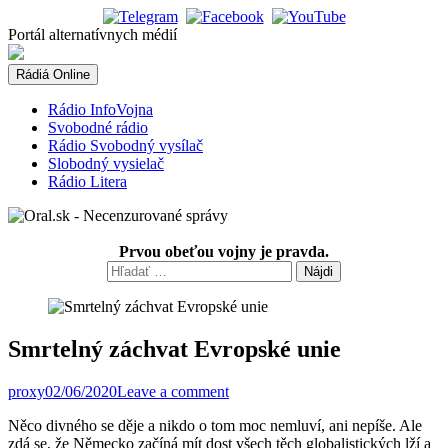
Skip
to
Portál alternatívnych médií
content
Rádiá Online
Rádio InfoVojna
Svobodné rádio
Rádio Svobodný vysílač
Slobodný vysielač
Rádio Litera
Prvou obeťou vojny je pravda.
Hľadať:
Smrtelný záchvat Evropské unie
proxy
02/06/2020
Leave a comment
Něco divného se děje a nikdo o tom moc nemluví, ani nepíše. Ale
zdá se, že Německo začíná mít dost všech těch globalistických lží a