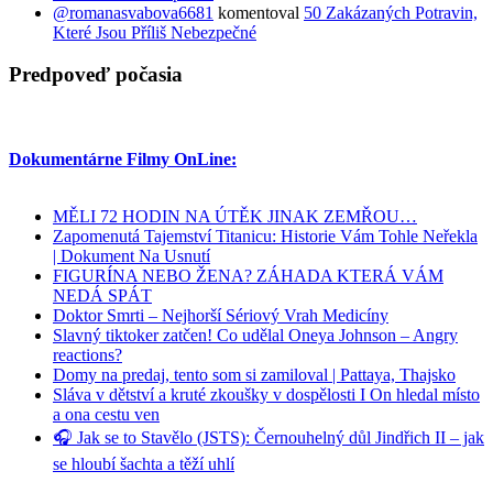
@romanasvabova6681
komentoval
50 Zakázaných Potravin,
Které Jsou Příliš Nebezpečné
Predpoveď počasia
Dokumentárne Filmy OnLine:
MĚLI 72 HODIN NA ÚTĚK JINAK ZEMŘOU…
Zapomenutá Tajemství Titanicu: Historie Vám Tohle Neřekla
| Dokument Na Usnutí
FIGURÍNA NEBO ŽENA? ZÁHADA KTERÁ VÁM
NEDÁ SPÁT
Doktor Smrti – Nejhorší Sériový Vrah Medicíny
Slavný tiktoker zatčen! Co udělal Oneya Johnson – Angry
reactions?
Domy na predaj, tento som si zamiloval | Pattaya, Thajsko
Sláva v dětství a kruté zkoušky v dospělosti I On hledal místo
a ona cestu ven
🎧 Jak se to Stavělo (JSTS): Černouhelný důl Jindřich II – jak
se hloubí šachta a těží uhlí