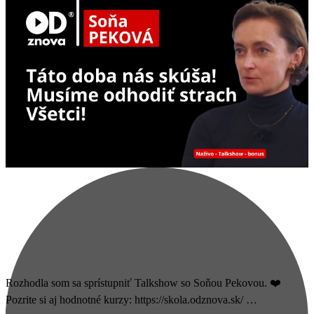
Rozhodla som sa sprístupniť Talkshow so Soňou Pekovou. ❤️
Pozrite si aj hodnotné kurzy: https://skola.odznova.sk/ …