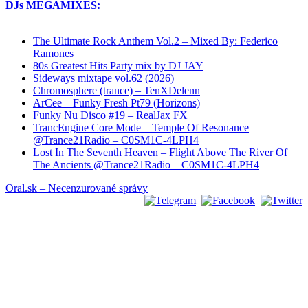
DJs MEGAMIXES:
The Ultimate Rock Anthem Vol.2 – Mixed By: Federico
Ramones
80s Greatest Hits Party mix by DJ JAY
Sideways mixtape vol.62 (2026)
Chromosphere (trance) – TenXDelenn
ArCee – Funky Fresh Pt79 (Horizons)
Funky Nu Disco #19 – RealJax FX
TrancEngine Core Mode – Temple Of Resonance
@Trance21Radio – C0SM1C-4LPH4
Lost In The Seventh Heaven – Flight Above The River Of
The Ancients @Trance21Radio – C0SM1C-4LPH4
Oral.sk – Necenzurované správy