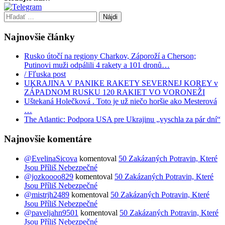
Hľadať:
Najnovšie články
Rusko útočí na regiony Charkov, Záporoží a Cherson;
Putinovi muži odpálili 4 rakety a 101 dronů…
/ Fľuska post
UKRAJINA V PANIKE RAKETY SEVERNEJ KOREY v
ZÁPADNOM RUSKU 120 RAKIET VO VORONEŽI
Uštekaná Holečková . Toto je už niečo horšie ako Mesterová
…
The Atlantic: Podpora USA pre Ukrajinu „vyschla za pár dní“
Najnovšie komentáre
@EvelinaSicova
komentoval
50 Zakázaných Potravin, Které
Jsou Příliš Nebezpečné
@jozkoooo829
komentoval
50 Zakázaných Potravin, Které
Jsou Příliš Nebezpečné
@mistrjh2489
komentoval
50 Zakázaných Potravin, Které
Jsou Příliš Nebezpečné
@paveljahn9501
komentoval
50 Zakázaných Potravin, Které
Jsou Příliš Nebezpečné