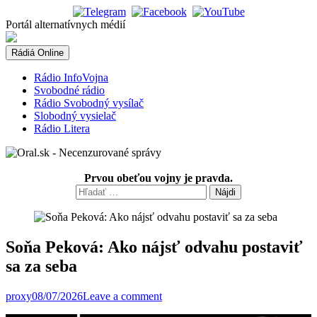
Skip
to
Portál alternatívnych médií
content
Rádiá Online
Rádio InfoVojna
Svobodné rádio
Rádio Svobodný vysílač
Slobodný vysielač
Rádio Litera
Prvou obeťou vojny je pravda.
Hľadať:
Soňa Peková: Ako nájsť odvahu postaviť
sa za seba
proxy
08/07/2026
Leave a comment