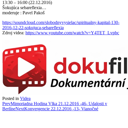
13:30 – 16:00 (22.12.2016)
Šokujúca sebareflexia…
moderuje : Pavel Pakoš
https://soundcloud.com/slobodnyvysielac/spiritualny-kapital-130-
2016-12-22-sokujuca-sebareflexia
Zdroj
videa:
https://www.youtube.com/watch?v=Y4TET_Lvpbc
Posted in
Videa
Post
Prev
Mimoriadna Hodina Vlka 21.12.2016 -46- Udalosti v
Berlíne
Next
Konvergencie 22.12.2016 -13- Vianočné
navigation