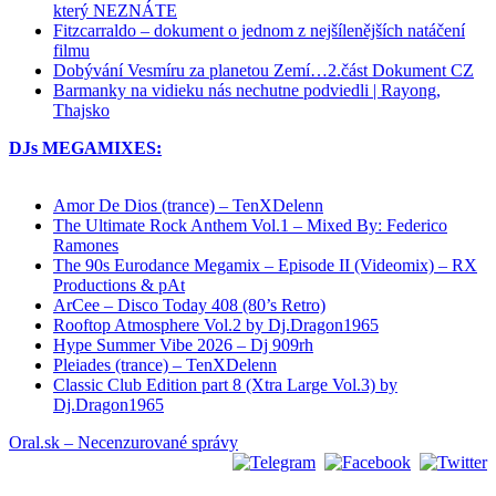
který NEZNÁTE
Fitzcarraldo – dokument o jednom z nejšílenějších natáčení
filmu
Dobývání Vesmíru za planetou Zemí…2.část Dokument CZ
Barmanky na vidieku nás nechutne podviedli | Rayong,
Thajsko
DJs MEGAMIXES:
Amor De Dios (trance) – TenXDelenn
The Ultimate Rock Anthem Vol.1 – Mixed By: Federico
Ramones
The 90s Eurodance Megamix – Episode II (Videomix) – RX
Productions & pAt
ArCee – Disco Today 408 (80’s Retro)
Rooftop Atmosphere Vol.2 by Dj.Dragon1965
Hype Summer Vibe 2026 – Dj 909rh
Pleiades (trance) – TenXDelenn
Classic Club Edition part 8 (Xtra Large Vol.3) by
Dj.Dragon1965
Oral.sk – Necenzurované správy