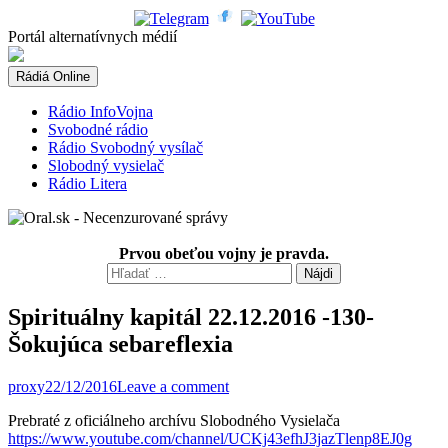
Skip
to
Portál alternatívnych médií
content
Rádiá Online
Rádio InfoVojna
Svobodné rádio
Rádio Svobodný vysílač
Slobodný vysielač
Rádio Litera
Prvou obeťou vojny je pravda.
Hľadať:
Spirituálny kapitál 22.12.2016 -130-
Šokujúca sebareflexia
proxy
22/12/2016
Leave a comment
Prebraté z oficiálneho archívu Slobodného Vysielača
https://www.youtube.com/channel/UCKj43efhJ3jazTlenp8EJ0g