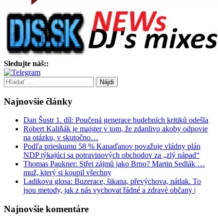
Sledujte náš::
Hľadať:
Najnovšie články
Dan Šustr 1. díl: Poučená generace hudebních kritiků odešla
Robert Kaliňák je majster v tom, že zdanlivo akoby odpovie
na otázku, v skutočno…
Podľa prieskumu 58 % Kanaďanov považuje vládny plán
NDP týkajúci sa potravinových obchodov za „zlý nápad“
Thomas Paukner: Střet zájmů jako Brno? Martin Sedlák …
muž, který si koupil všechny
Ladikova glosa: Buzerace, šikana, převýchova, nátlak. To
jsou metody, jak z nás vychovat řádné a zdravé občany |
Najnovšie komentáre