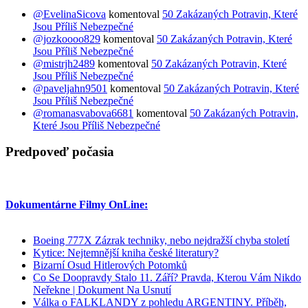
@EvelinaSicova
komentoval
50 Zakázaných Potravin, Které
Jsou Příliš Nebezpečné
@jozkoooo829
komentoval
50 Zakázaných Potravin, Které
Jsou Příliš Nebezpečné
@mistrjh2489
komentoval
50 Zakázaných Potravin, Které
Jsou Příliš Nebezpečné
@paveljahn9501
komentoval
50 Zakázaných Potravin, Které
Jsou Příliš Nebezpečné
@romanasvabova6681
komentoval
50 Zakázaných Potravin,
Které Jsou Příliš Nebezpečné
Predpoveď počasia
Dokumentárne Filmy OnLine:
Boeing 777X Zázrak techniky, nebo nejdražší chyba století
Kytice: Nejtemnější kniha české literatury?
Bizarní Osud Hitlerových Potomků
Co Se Doopravdy Stalo 11. Září? Pravda, Kterou Vám Nikdo
Neřekne | Dokument Na Usnutí
Válka o FALKLANDY z pohledu ARGENTINY. Příběh,