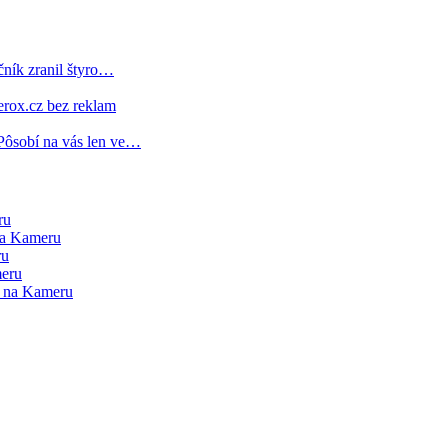
čník zranil štyro…
erox.cz bez reklam
 Pôsobí na vás len ve…
ru
na Kameru
ru
meru
e na Kameru