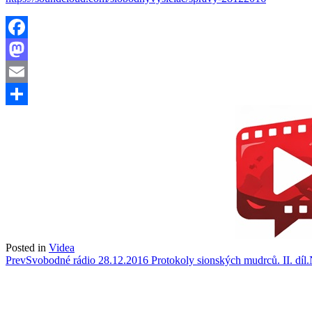
Facebook
Mastodon
Email
Share
Posted in
Videa
Post
Prev
Svobodné rádio 28.12.2016 Protokoly sionských mudrců. II. díl.
navigation