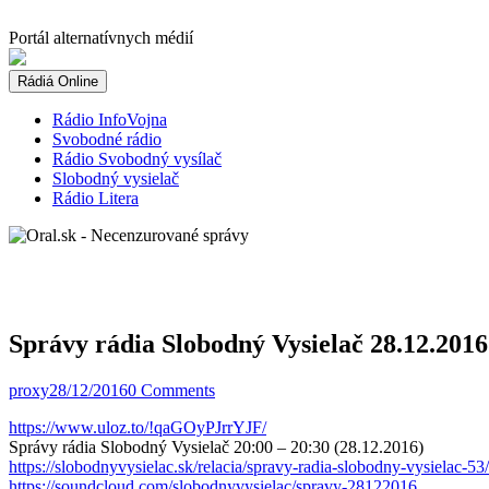
Skip
to
Portál alternatívnych médií
content
Rádiá Online
Rádio InfoVojna
Svobodné rádio
Rádio Svobodný vysílač
Slobodný vysielač
Rádio Litera
Správy rádia Slobodný Vysielač 28.12.2016
proxy
28/12/2016
0 Comments
https://www.uloz.to/!qaGOyPJrrYJF/
Správy rádia Slobodný Vysielač 20:00 – 20:30 (28.12.2016)
https://slobodnyvysielac.sk/relacia/spravy-radia-slobodny-vysielac-53/
https://soundcloud.com/slobodnyvysielac/spravy-28122016