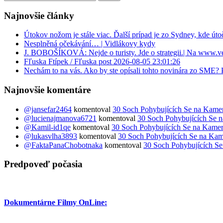
Najnovšie články
Útokov nožom je stále viac. Ďalší prípad je zo Sydney, kde úto
Nesplněná očekávání… | Vidlákovy kydy
J. BOBOŠÍKOVÁ: Nejde o turisty. Jde o strategii.| Na www.v
Fľuska Ftípek / Fľuska post 2026-08-05 23:01:26
Nechám to na vás. Ako by ste opísali tohto novinára zo SME?
Najnovšie komentáre
@jansefar2464
komentoval
30 Soch Pohybujících Se na Kame
@lucienajmanova6721
komentoval
30 Soch Pohybujících Se 
@Kamil-id1qe
komentoval
30 Soch Pohybujících Se na Kame
@lukasvlha3893
komentoval
30 Soch Pohybujících Se na Ka
@FaktaPanaChobotnaka
komentoval
30 Soch Pohybujících S
Predpoveď počasia
Dokumentárne Filmy OnLine: