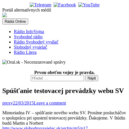
Skip
to
Portál alternatívnych médií
content
Rádiá Online
Rádio InfoVojna
Svobodné rádio
Rádio Svobodný vysílač
Slobodný vysielač
Rádio Litera
Prvou obeťou vojny je pravda.
Hľadať:
Spúšťanie testovacej prevádzky webu SV
proxy
22/03/2015
Leave a comment
Mimoriadna IV – spúšťanie nového webu SV. Prosíme poslucháčov
o spoluprácu pri spustení testovacej prevádzky. Ďakujeme. V štúdiu
budú Martin
a Norbert
http://www.slobodnyvysielac.sk/archiv/m5/p17