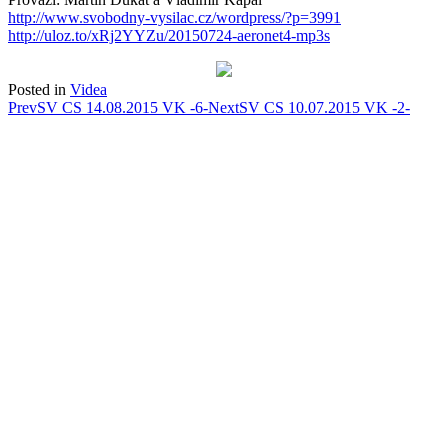
http://www.svobodny-vysilac.cz/wordpress/?p=3991
http://uloz.to/xRj2YYZu/20150724-aeronet4-mp3s
Posted in
Videa
Post
Prev
SV CS 14.08.2015 VK -6-
Next
SV CS 10.07.2015 VK -2-
navigation