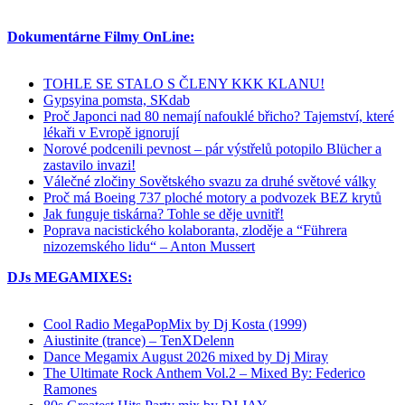
Dokumentárne Filmy OnLine:
TOHLE SE STALO S ČLENY KKK KLANU!
Gypsyina pomsta, SKdab
Proč Japonci nad 80 nemají nafouklé břicho? Tajemství, které
lékaři v Evropě ignorují
Norové podcenili pevnost – pár výstřelů potopilo Blücher a
zastavilo invazi!
Válečné zločiny Sovětského svazu za druhé světové války
Proč má Boeing 737 ploché motory a podvozek BEZ krytů
Jak funguje tiskárna? Tohle se děje uvnitř!
Poprava nacistického kolaboranta, zloděje a “Führera
nizozemského lidu“ – Anton Mussert
DJs MEGAMIXES:
Cool Radio MegaPopMix by Dj Kosta (1999)
Aiustinite (trance) – TenXDelenn
Dance Megamix August 2026 mixed by Dj Miray
The Ultimate Rock Anthem Vol.2 – Mixed By: Federico
Ramones