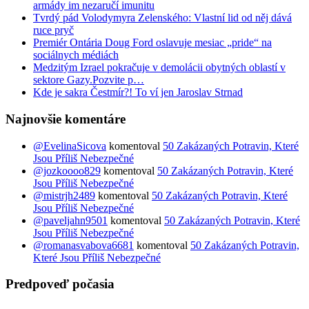
armády im nezaručí imunitu
Tvrdý pád Volodymyra Zelenského: Vlastní lid od něj dává
ruce pryč
Premiér Ontária Doug Ford oslavuje mesiac „pride“ na
sociálnych médiách
Medzitým Izrael pokračuje v demolácii obytných oblastí v
sektore Gazy.Pozvite p…
Kde je sakra Čestmír?! To ví jen Jaroslav Strnad
Najnovšie komentáre
@EvelinaSicova
komentoval
50 Zakázaných Potravin, Které
Jsou Příliš Nebezpečné
@jozkoooo829
komentoval
50 Zakázaných Potravin, Které
Jsou Příliš Nebezpečné
@mistrjh2489
komentoval
50 Zakázaných Potravin, Které
Jsou Příliš Nebezpečné
@paveljahn9501
komentoval
50 Zakázaných Potravin, Které
Jsou Příliš Nebezpečné
@romanasvabova6681
komentoval
50 Zakázaných Potravin,
Které Jsou Příliš Nebezpečné
Predpoveď počasia