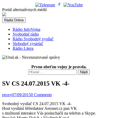
Skip
to
Portál alternatívnych médií
content
Rádiá Online
Rádio InfoVojna
Svobodné rádio
Rádio Svobodný vysílač
Slobodný vysielač
Rádio Litera
Prvou obeťou vojny je pravda.
Hľadať:
SV CS 24.07.2015 VK -4-
proxy
07/09/2015
0 Comments
Svobodný vysílač CS 24.07.2015 VK -4-
Host vysílání šéfredaktor Aeronet.cz pan VK
s možností interakce Vás posluchačů na telefon a Skype.
Provází: Martin Dukát a Vladimír Kapal