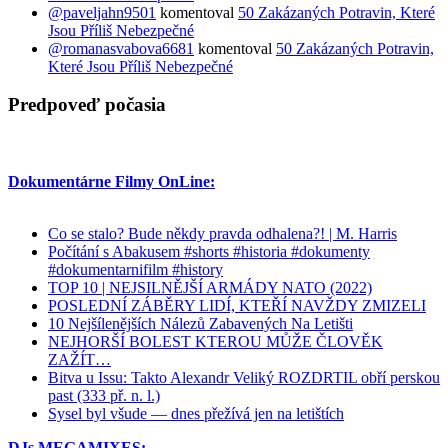
@paveljahn9501
komentoval
50 Zakázaných Potravin, Které
Jsou Příliš Nebezpečné
@romanasvabova6681
komentoval
50 Zakázaných Potravin,
Které Jsou Příliš Nebezpečné
Predpoveď počasia
Dokumentárne Filmy OnLine:
Co se stalo? Bude někdy pravda odhalena?! | M. Harris
Počítání s Abakusem #shorts #historia #dokumenty
#dokumentarnifilm #history
TOP 10 | NEJSILNĚJŠÍ ARMÁDY NATO (2022)
POSLEDNÍ ZÁBĚRY LIDÍ, KTEŘÍ NAVŽDY ZMIZELI
10 Nejšílenějších Nálezů Zabavených Na Letišti
NEJHORŠÍ BOLEST KTEROU MŮŽE ČLOVĚK
ZAŽÍT…
Bitva u Issu: Takto Alexandr Veliký ROZDRTIL obří perskou
past (333 př. n. l.)
Sysel byl všude — dnes přežívá jen na letištích
DJs MEGAMIXES: