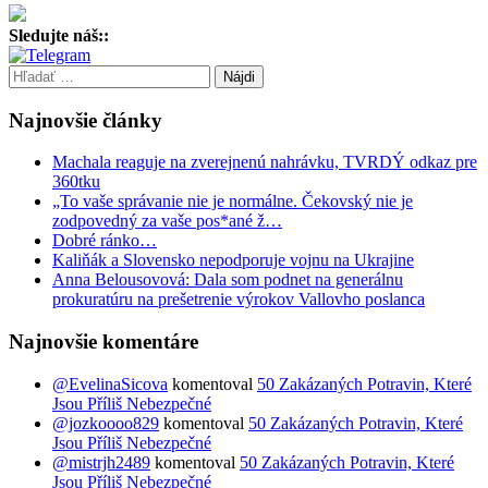
Sledujte náš::
Hľadať:
Najnovšie články
Machala reaguje na zverejnenú nahrávku, TVRDÝ odkaz pre
360tku
„To vaše správanie nie je normálne. Čekovský nie je
zodpovedný za vaše pos*ané ž…
Dobré ránko…
Kaliňák a Slovensko nepodporuje vojnu na Ukrajine
Anna Belousovová: Dala som podnet na generálnu
prokuratúru na prešetrenie výrokov Vallovho poslanca
Najnovšie komentáre
@EvelinaSicova
komentoval
50 Zakázaných Potravin, Které
Jsou Příliš Nebezpečné
@jozkoooo829
komentoval
50 Zakázaných Potravin, Které
Jsou Příliš Nebezpečné
@mistrjh2489
komentoval
50 Zakázaných Potravin, Které
Jsou Příliš Nebezpečné