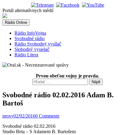
Skip
to
Portál alternatívnych médií
content
Rádiá Online
Rádio InfoVojna
Svobodné rádio
Rádio Svobodný vysílač
Slobodný vysielač
Rádio Litera
Prvou obeťou vojny je pravda.
Hľadať:
Svobodné rádio 02.02.2016 Adam B.
Bartoš
proxy
02/02/2016
0 Comments
Svobodné rádio 02.02.2016
Studio Beta – S Adamem B. Bartošem