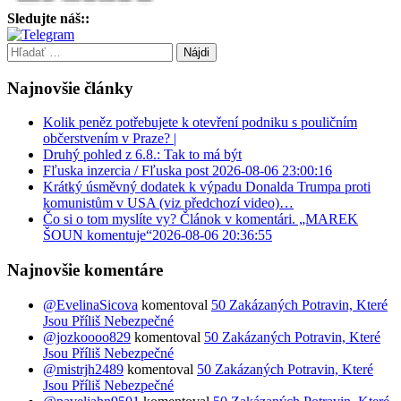
Sledujte náš::
Hľadať:
Najnovšie články
Kolik peněz potřebujete k otevření podniku s pouličním
občerstvením v Praze? |
Druhý pohled z 6.8.: Tak to má být
Fľuska inzercia / Fľuska post 2026-08-06 23:00:16
Krátký úsměvný dodatek k výpadu Donalda Trumpa proti
komunistům v USA (viz předchozí video)…
Čo si o tom myslíte vy? Článok v komentári. „MAREK
ŠOUN komentuje“2026-08-06 20:36:55
Najnovšie komentáre
@EvelinaSicova
komentoval
50 Zakázaných Potravin, Které
Jsou Příliš Nebezpečné
@jozkoooo829
komentoval
50 Zakázaných Potravin, Které
Jsou Příliš Nebezpečné
@mistrjh2489
komentoval
50 Zakázaných Potravin, Které
Jsou Příliš Nebezpečné