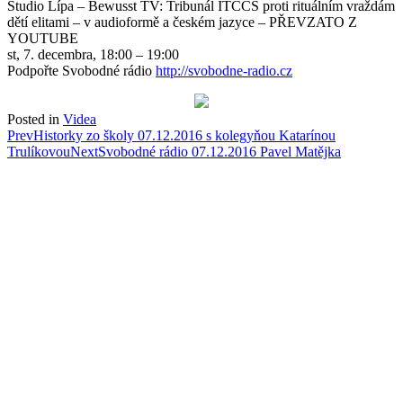
Studio Lípa – Bewusst TV: Tribunál ITCCS proti rituálním vraždám
dětí elitami – v audioformě
a českém jazyce – PŘEVZATO Z
YOUTUBE
st, 7. decembra, 18:00 – 19:00
Podpořte Svobodné rádio
http://svobodne-radio.cz
Posted in
Videa
Post
Prev
Historky zo školy 07.12.2016 s kolegyňou Katarínou
Trulíkovou
Next
Svobodné rádio 07.12.2016 Pavel Matějka
navigation