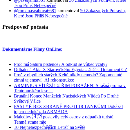
@paveljahn9501
komentoval
50 Zakázaných Potravin, Které
Jsou Příliš Nebezpečné
@romanasvabova6681
komentoval
50 Zakázaných Potravin,
Které Jsou Příliš Nebezpečné
Predpoveď počasia
Dokumentárne Filmy OnLine:
Proč má Saturn prstence? A odkud se vůbec vzaly?
Odhalená Akta X Starověkého Egypta…5.část Dokument CZ
Proč v obydlích starých Keltů nikdy nemrzlo? Zapomenuté
zimní tajemství | AI rekonstrukce
ARMINIUS VÍTĚZÍ! ⚔️ ŘÍM PORAŽEN! Strašná prohra v
Teutoburském lese…
Brutální Konec Manželek Nacistických Vůdců Po Druhé
Světové Válce
PASTÝŘ BEZ ZBRANĚ PROTI 18 TANKŮM! Dokázal
to, co nedokázala ARMÁDA
Maledivy 🇲🇻 postavily celý ostrov z odpadků turistů.
Temná strana ráje
10 Nejnebezpečnějších Letišť na Světě