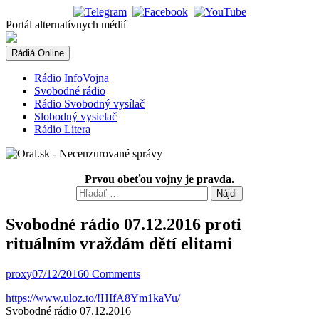
Skip
to
Portál alternatívnych médií
content
Rádiá Online
Rádio InfoVojna
Svobodné rádio
Rádio Svobodný vysílač
Slobodný vysielač
Rádio Litera
Prvou obeťou vojny je pravda.
Hľadať:
Svobodné rádio 07.12.2016 proti
rituálním vraždám dětí elitami
proxy
07/12/2016
0 Comments
https://www.uloz.to/!HIfA8Ym1kaVu/
Svobodné rádio 07.12.2016