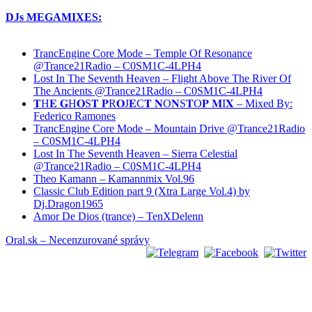
DJs MEGAMIXES:
TrancEngine Core Mode – Temple Of Resonance
@Trance21Radio – C0SM1C-4LPH4
Lost In The Seventh Heaven – Flight Above The River Of
The Ancients @Trance21Radio – C0SM1C-4LPH4
𝐓H𝐄 𝐆H𝐎S𝐓 𝐏R𝐎J𝐄C𝐓 𝐍O𝐍S𝐓O𝐏 𝐌I𝐗 – Mixed By:
Federico Ramones
TrancEngine Core Mode – Mountain Drive @Trance21Radio
– C0SM1C-4LPH4
Lost In The Seventh Heaven – Sierra Celestial
@Trance21Radio – C0SM1C-4LPH4
Theo Kamann – Kamannmix Vol.96
Classic Club Edition part 9 (Xtra Large Vol.4) by
Dj.Dragon1965
Amor De Dios (trance) – TenXDelenn
Oral.sk – Necenzurované správy