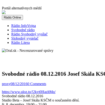
Skip
to
Portál alternatívnych médií
content
Rádiá Online
Rádio InfoVojna
Svobodné rádio
Rádio Svobodný vysílač
Slobodný vysielač
Rádio Litera
Svobodné rádio 08.12.2016 Josef Skála K
proxy
08/12/2016
0 Comments
https://www.uloz.to/!2kvt0HazltMq/
Svobodné rádio 08.12.2016
Studio Beta – Josef Skála KSČM o současném dění.
št, 8. decembra, 19:00 – 21:00