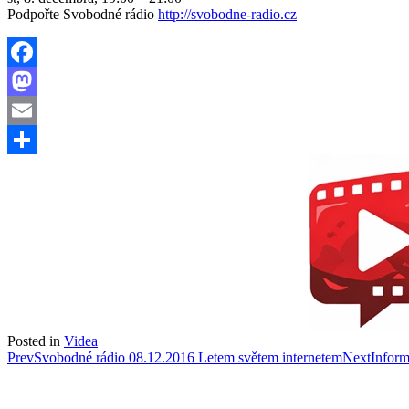
Podpořte Svobodné
rádio
http://svobodne-radio.cz
Facebook
Mastodon
Email
Share
Posted in
Videa
Post
Prev
Svobodné rádio 08.12.2016 Letem světem internetem
Next
Inform
navigation