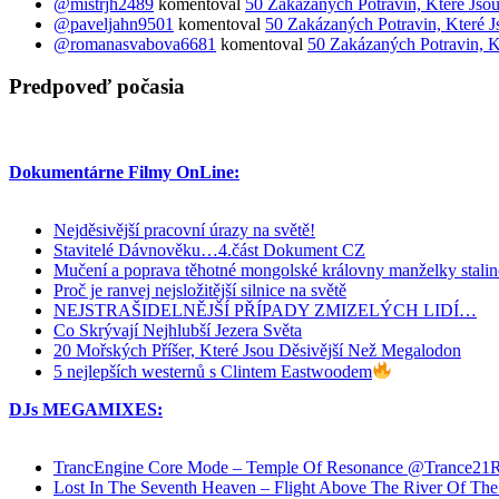
@mistrjh2489
komentoval
50 Zakázaných Potravin, Které Jsou
@paveljahn9501
komentoval
50 Zakázaných Potravin, Které J
@romanasvabova6681
komentoval
50 Zakázaných Potravin, K
Predpoveď počasia
Dokumentárne Filmy OnLine:
Nejděsivější pracovní úrazy na světě!
Stavitelé Dávnověku…4.část Dokument CZ
Mučení a poprava těhotné mongolské královny manželky stali
Proč je ranvej nejsložitější silnice na světě
NEJSTRAŠIDELNĚJŠÍ PŘÍPADY ZMIZELÝCH LIDÍ…
Co Skrývají Nejhlubší Jezera Světa
20 Mořských Příšer, Které Jsou Děsivější Než Megalodon
5 nejlepších westernů s Clintem Eastwoodem
DJs MEGAMIXES:
TrancEngine Core Mode – Temple Of Resonance @Trance2
Lost In The Seventh Heaven – Flight Above The River Of 