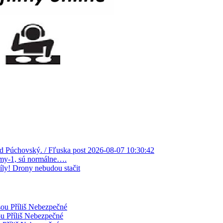
avid Púchovský. / Fľuska post 2026-08-07 10:30:42
šimy-1, sú normálne….
íly! Drony nebudou stačit
sou Příliš Nebezpečné
ou Příliš Nebezpečné