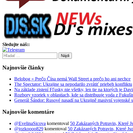
Sledujte náš::
Hľadať:
Najnovšie články
Belobog » Prečo Čína nemá Wall Street a prečo ho ani nechce
The Spectator: Ukrajine sa nepodarilo zvrátiť priebeh konfliktu
Na základe zistení Fľusky nie všetky, len tie na ktorých je D
Rozbory vzoriek v oblastiach, kde sa distribuuje voda z Fuku
Generál Šándor: Rusové nasadí na Ukrajině masivní vojenské s
Najnovšie komentáre
@EvelinaSicova
komentoval
50 Zakázaných Potravin, Které J
@jozkoooo829
komentoval
50 Zakázaných Potravin, Které Js