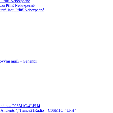
 Příliš Nebezpečné
sou Příliš Nebezpečné
teré Jsou Příliš Nebezpečné
novými muži – Genenpil
1Radio – C0SM1C-4LPH4
The Ancients @Trance21Radio – C0SM1C-4LPH4